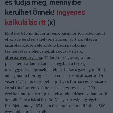
és tudja meg, mennyibe
kerülhet Önnek!
Ingyenes
kalkulálás itt
(x)
Mintegy 610 millió forint európai uniós forrásból indul
el az a fejlesztés, amely jelentősen javítja a világon
kizárólag Kácson előforduló kácsi patakcsiga
természetes élőhelyének állapotát – írja az
alternativenergia.hu
. Tállai András, az agrártárca
parlamenti államtitkára, aki egyben a térség
országgyűlési képviselője felidézte Kács gazdag múltját,
amely már a honfoglalás idején – a krónikák szerint Örs
vezér révén – is szerepet kapott, és fontos része hazánk
korai történetének. A bencés szerzetesek az 1200-as
években monostort építettek a településen, valamint ők
hozták létre a kácsi fürdőt, Magyarország legrégebbi
fürdőjét, amely 1931-ben ünnepelte fennállásának 500
éves jubileumát – írták.