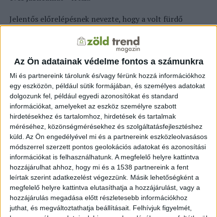
Jelentős előrelépésnek nevezte, hogy a volt fürdő
területe a Bükki Nemzeti Park Igazgatóság tulajdonába
kerülhetett, ahol felfedezték az ország legértékesebb
vízicsiga-élőhelyét. Ez a most induló fejlesztés nemcsak
Az Ön adatainak védelme fontos a számunkra
a ritka fajok megőrzését szolgálja, hanem Kács település
fellendülését is elősegíti – tették hozzá. “A fokozottan
Mi és partnereink tárolunk és/vagy férünk hozzá információkhoz
egy eszközön, például sütik formájában, és személyes adatokat
védett fekete bödöncsiga kácsi élőhelyének védelme,
dolgozunk fel, például egyedi azonosítókat és standard
hosszú távú megőrzésének megalapozása” elnevezésű
információkat, amelyeket az eszköz személyre szabott
KEHOP Plusz átfogó célja a források és a patak
hirdetésekhez és tartalomhoz, hirdetések és tartalmak
medrében felhalmozódott iszapborítás csökkentése és
méréséhez, közönségmérésekhez és szolgáltatásfejlesztéshez
iszapbemosódás bekövetkeztének megakadályozása –
küld.
Az Ön engedélyével mi és a partnereink eszközleolvasásos
emelte ki Rácz András.
módszerrel szerzett pontos geolokációs adatokat és azonosítási
információkat is felhasználhatunk. A megfelelő helyre kattintva
Kifejtette, hogy Kács hidrológiai, hidrogeológiai
hozzájárulhat ahhoz, hogy mi és a 1538 partnereink a fent
leírtak szerint adatkezelést végezzünk. Másik lehetőségként a
szempontból is kiemelkedő jelentőségű területe ad
megfelelő helyre kattintva elutasíthatja a hozzájárulást, vagy a
otthont a hideg- és langyos forrásokból táplálkozó
hozzájárulás megadása előtt részletesebb információkhoz
Kácsi-patak egyedülálló csigafaunájának. A patak
juthat, és megváltoztathatja beállításait.
Felhívjuk figyelmét,
langyos vizű ágában él az egyedülálló kácsi patakcsiga