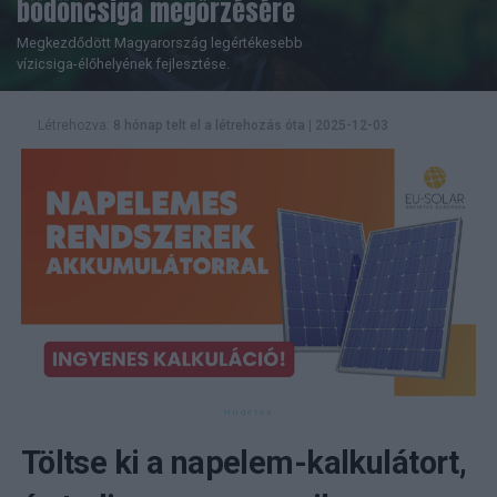
bödöncsiga megőrzésére
Megkezdődött Magyarország legértékesebb
vízicsiga-élőhelyének fejlesztése.
Létrehozva:
8 hónap telt el a létrehozás óta
|
2025-12-03
Töltse ki a napelem-kalkulátort,