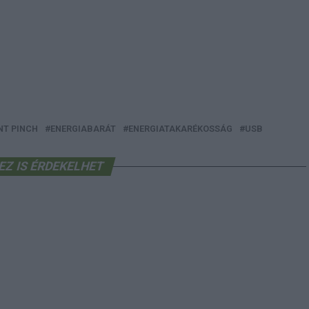
NT PINCH
ENERGIABARÁT
ENERGIATAKARÉKOSSÁG
USB
EZ IS ÉRDEKELHET