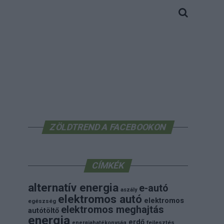
ZÖLDTREND A FACEBOOKON
CÍMKÉK
alternatív energia
e-autó
aszály
elektromos autó
elektromos
egészség
elektromos meghajtás
autótöltő
energia
erdő
energiahatékonyság
fejlesztés