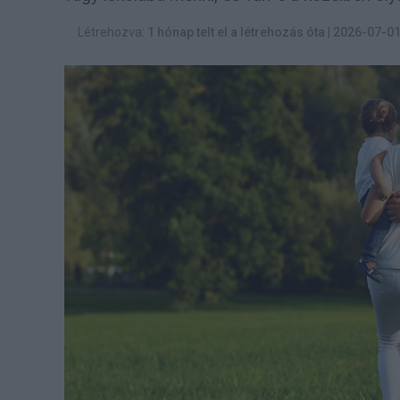
Létrehozva:
1 hónap telt el a létrehozás óta
|
2026-07-0