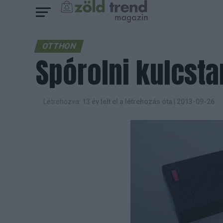
OTTHON
Spórolni kulcsta
Létrehozva:
13 év telt el a létrehozás óta
|
2013-09-26