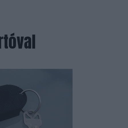
rtóval