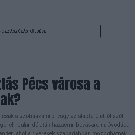
HOZZÁSZÓLÁS KÜLDÉSE
ztás Pécs városa a
nak?
csak a szobaszámról vagy az alapterületről szól.
el elindulni, délután hazaérni, bevásárolni, óvodába
yan tér, ahol a gyerekek szabadabban mozoghatnak.