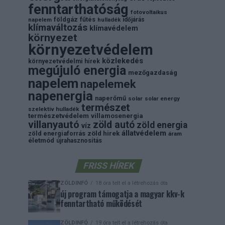
fenntarthatóság
fotovoltaikus
földgáz
fűtés
időjárás
napelem
hulladék
klímaváltozás
klímavédelem
környezet
környezetvédelem
közlekedés
környezetvédelmi hírek
megújuló energia
mezőgazdaság
napelem
napelemek
napenergia
naperőmű
solar
solar energy
természet
szelektiv hulladék
természetvédelem
villamosenergia
villanyautó
zöld autó
zöld energia
víz
állatvédelem
zöld energiaforrás
zöld hirek
áram
életmód
újrahasznosítás
FRISS HÍREK
ZÖLDINFÓ
18 óra telt el a létrehozás óta
új program támogatja a magyar kkv-k
fenntartható működését
ZÖLDINFÓ
19 óra telt el a létrehozás óta