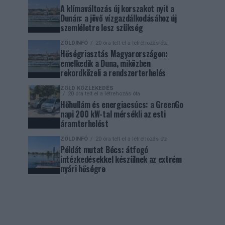
A klímaváltozás új korszakot nyit a
Dunán: a jövő vízgazdálkodásához új
szemléletre lesz szükség
ZÖLDINFÓ
20 óra telt el a létrehozás óta
Hőségriasztás Magyarországon:
emelkedik a Duna, miközben
rekordközeli a rendszerterhelés
ZÖLD KÖZLEKEDÉS
20 óra telt el a létrehozás óta
Hőhullám és energiacsúcs: a GreenGo
napi 200 kW-tal mérsékli az esti
áramterhelést
ZÖLDINFÓ
20 óra telt el a létrehozás óta
Példát mutat Bécs: átfogó
intézkedésekkel készülnek az extrém
nyári hőségre