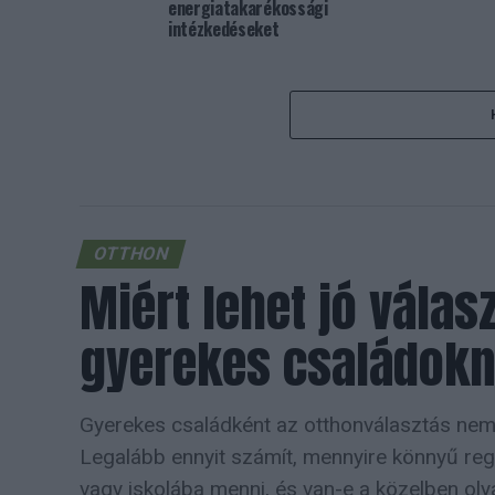
energiatakarékossági
intézkedéseket
OTTHON
Miért lehet jó válas
gyerekes családok
Gyerekes családként az otthonválasztás nem 
Legalább ennyit számít, mennyire könnyű regg
vagy iskolába menni, és van-e a közelben ol