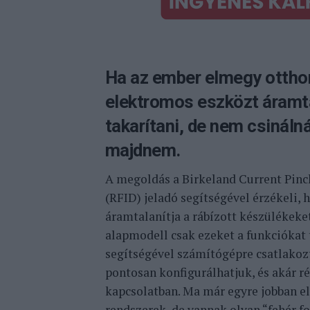
Ha az ember elmegy ottho
elektromos eszközt áramta
takarítani, de nem csináln
majdnem.
A megoldás a Birkeland Current Pinch
(RFID) jeladó segítségével érzékeli,
áramtalanítja a rábízott készülékeke
alapmodell csak ezeket a funkciókat 
segítségével számítógépre csatlakoz
pontosan konfigurálhatjuk, és akár ré
kapcsolatban. Ma már egyre jobban e
rendszerek, de vannak olyan “fehér f