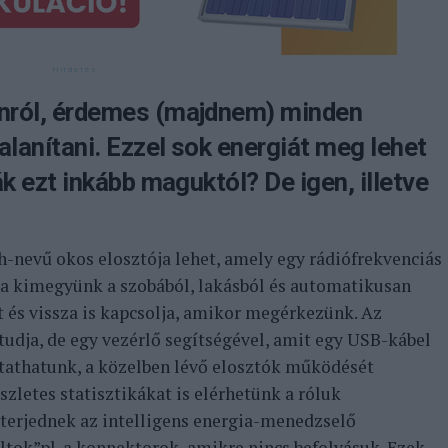
nról, érdemes (majdnem) minden
lanítani. Ezzel sok energiát meg lehet
ák ezt inkább maguktól? De igen, illetve
-nevű okos elosztója lehet, amely egy rádiófrekvenciás
 ha kimegyünk a szobából, lakásból és automatikusan
t és vissza is kapcsolja, amikor megérkezünk. Az
tudja, de egy vezérlő segítségével, amit egy USB-kábel
tathatunk, a közelben lévő elosztók működését
szletes statisztikákat is elérhetünk a róluk
lterjednek az intelligens energia-menedzselő
oltok”pl. a konnektorok, amikre nincs befolyásuk. Ezek