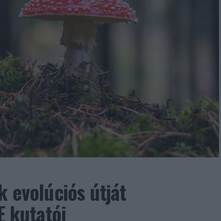
k evolúciós útját
E kutatói