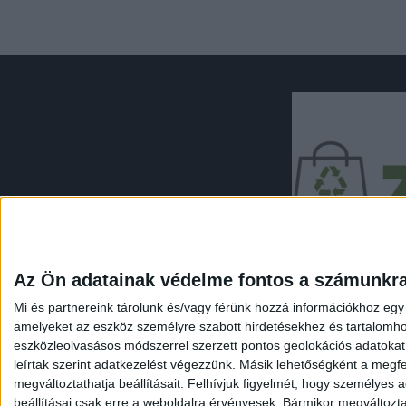
Az Ön adatainak védelme fontos a számunkr
Mi és partnereink tárolunk és/vagy férünk hozzá információkhoz egy
amelyeket az eszköz személyre szabott hirdetésekhez és tartalomho
eszközleolvasásos módszerrel szerzett pontos geolokációs adatokat é
leírtak szerint adatkezelést végezzünk. Másik lehetőségként a megfel
megváltoztathatja beállításait.
Felhívjuk figyelmét, hogy személyes ad
NYITÓLAP
ZÖLD
beállításai csak erre a weboldalra érvényesek. Bármikor megváltoztath