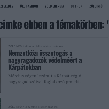
ÖZLEKEDÉS
ÖKO FASHION
ZÖLD ENERGIA
OTTHON
ZÖLDINFÓ
címke ebben a témakörben: "
ZÖLDINFÓ
4 hónap telt el a létrehozás óta
Nemzetközi összefogás a
nagyragadozók védelméért a
Kárpátokban
Március végén lezárult a Kárpát-régió
nagyragadozóival foglalkozó projekt.
ZÖLDINFÓ
3 év telt el a létrehozás óta