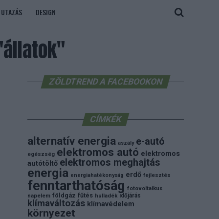
UTAZÁS
DESIGN
állatok"
ZÖLDTREND A FACEBOOKON
CÍMKÉK
alternatív energia
e-autó
aszály
elektromos autó
elektromos
egészség
elektromos meghajtás
autótöltő
energia
erdő
energiahatékonyság
fejlesztés
fenntarthatóság
fotovoltaikus
földgáz
fűtés
időjárás
napelem
hulladék
klímaváltozás
klímavédelem
környezet