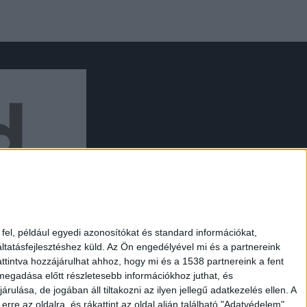
el, például egyedi azonosítókat és standard információkat,
tatásfejlesztéshez küld.
Az Ön engedélyével mi és a partnereink
ttintva hozzájárulhat ahhoz, hogy mi és a 1538 partnereink a fent
 megadása előtt részletesebb információkhoz juthat, és
lása, de jogában áll tiltakozni az ilyen jellegű adatkezelés ellen. A
UTAZÁS
DESIGN
rre az oldalra, és rákattint az oldal alján található "Adatvédelem"