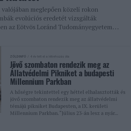
m valójában meglepően közeli rokon
ombák evolúciós eredetét vizsgálták
en az Eötvös Loránd Tudományegyetem...
ZÖLDINFÓ
4 év telt el a létrehozás óta
Jövő szombaton rendezik meg az
Állatvédelmi Pikniket a budapesti
Millennium Parkban
A hőségre tekintettel egy héttel elhalasztották és
jövő szombaton rendezik meg az állatvédelmi
témájú pikniket Budapesten, a IX. kerületi
Millennium Parkban. “Július 23-án lesz a nyár...