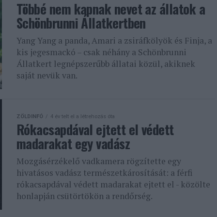
Többé nem kapnak nevet az állatok a
Schönbrunni Állatkertben
Yang Yang a panda, Amari a zsiráfkölyök és Finja, a
kis jegesmackó – csak néhány a Schönbrunni
Állatkert legnépszerűbb állatai közül, akiknek
saját nevük van.
ZÖLDINFÓ
4 év telt el a létrehozás óta
Rókacsapdával ejtett el védett
madarakat egy vadász
Mozgásérzékelő vadkamera rögzítette egy
hivatásos vadász természetkárosítását: a férfi
rókacsapdával védett madarakat ejtett el - közölte
honlapján csütörtökön a rendőrség.