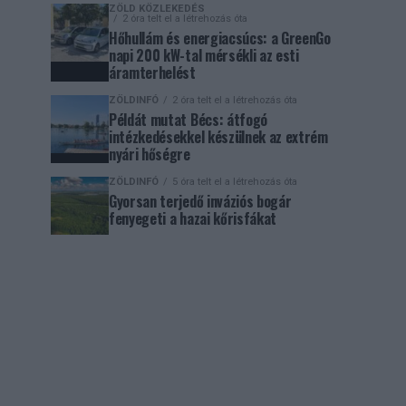
ZÖLD KÖZLEKEDÉS
2 óra telt el a létrehozás óta
Hőhullám és energiacsúcs: a GreenGo
napi 200 kW-tal mérsékli az esti
áramterhelést
ZÖLDINFÓ
2 óra telt el a létrehozás óta
Példát mutat Bécs: átfogó
intézkedésekkel készülnek az extrém
nyári hőségre
ZÖLDINFÓ
5 óra telt el a létrehozás óta
Gyorsan terjedő inváziós bogár
fenyegeti a hazai kőrisfákat