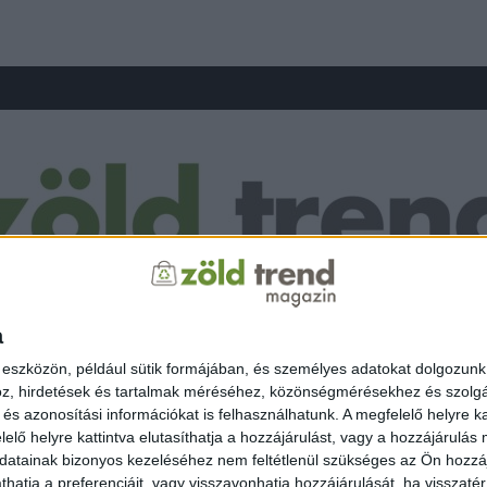
a
 eszközön, például sütik formájában, és személyes adatokat dolgozunk f
z, hirdetések és tartalmak méréséhez, közönségmérésekhez és szolgál
s azonosítási információkat is felhasználhatunk. A megfelelő helyre ka
elő helyre kattintva elutasíthatja a hozzájárulást, vagy a hozzájárulás
atainak bizonyos kezeléséhez nem feltétlenül szükséges az Ön hozzájáru
 KÖZLEKEDÉS
ÖKO FASHION
ZÖLD ENERGIA
OTTHON
ZÖLDINFÓ
atja a preferenciáit, vagy visszavonhatja hozzájárulását, ha visszatér e