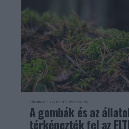
ZÖLDINFÓ
4 év telt el a létrehozás óta
A gombák és az állato
térképezték fel az ELT