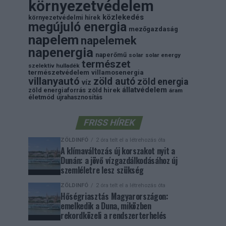
környezetvédelem
közlekedés
környezetvédelmi hírek
megújuló energia
mezőgazdaság
napelem
napelemek
napenergia
naperőmű
solar
solar energy
természet
szelektiv hulladék
természetvédelem
villamosenergia
villanyautó
zöld autó
zöld energia
víz
állatvédelem
zöld energiaforrás
zöld hirek
áram
életmód
újrahasznosítás
FRISS HÍREK
ZÖLDINFÓ
2 óra telt el a létrehozás óta
A klímaváltozás új korszakot nyit a
Dunán: a jövő vízgazdálkodásához új
szemléletre lesz szükség
ZÖLDINFÓ
2 óra telt el a létrehozás óta
Hőségriasztás Magyarországon:
emelkedik a Duna, miközben
rekordközeli a rendszerterhelés