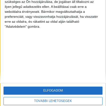
szükséges az Ön hozzájárulása, de jogában áll tiltakozni az
ZÖLDINFÓ
18 óra telt el a létrehozás óta
ilyen jellegű adatkezelés ellen. A beállításai csak erre a
A Velencei-tó ökológiai állapotát javítják: tíz
weboldalra érvényesek. Bármikor megváltoztathatja a
helyszínen indulnak élőhelyvédelmi munkák
preferenciáit, vagy visszavonhatja hozzájárulását, ha visszatér
erre az oldalra, és rákattint az oldal alján található
ZÖLDINFÓ
18 óra telt el a létrehozás óta
"Adatvédelem" gombra.
Egyre nagyobb a vízhiány a somogyi erdőkben, új
megoldásokat keresnek
ZÖLDINFÓ
18 óra telt el a létrehozás óta
A fiatal fák élveznek elsőbbséget: új öntözési
protokollt dolgozott ki a FŐKERT
ELFOGADOM
TOVÁBBI LEHETŐSÉGEK