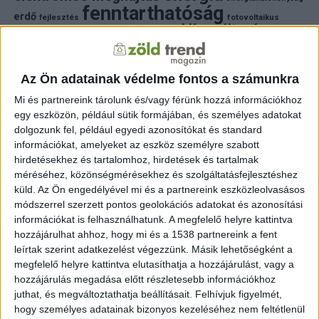
fenntarthatóság
erdő
fejlesztés
fotovoltaikus
klímaváltozás
földgáz
fűtés
időjárás
napelem
hulladék
környezet
klímavédelem
környezetvédelem
környezetvédelmi hírek
megújuló energia
Az Ön adatainak védelme fontos a számunkra
közlekedés
mezőgazdaság
napelem
napenergia
napelemek
Mi és partnereink tárolunk és/vagy férünk hozzá információkhoz
természet
egy eszközön, például sütik formájában, és személyes adatokat
naperőmű
solar
solar energy
szelektiv hulladék
villanyautó
zöld
dolgozunk fel, például egyedi azonosítókat és standard
természetvédelem
víz
villamosenergia
autó
zöld energia
zöld energiaforrás
zöld hirek
információkat, amelyeket az eszköz személyre szabott
állatvédelem
életmód
áram
újrahasznosítás
hirdetésekhez és tartalomhoz, hirdetések és tartalmak
méréséhez, közönségmérésekhez és szolgáltatásfejlesztéshez
FRISS HÍREK
küld.
Az Ön engedélyével mi és a partnereink eszközleolvasásos
módszerrel szerzett pontos geolokációs adatokat és azonosítási
ZÖLDINFÓ
14 óra telt el a létrehozás óta
információkat is felhasználhatunk. A megfelelő helyre kattintva
Lakóházakat, vállalkozásokat és legelőket is
hozzájárulhat ahhoz, hogy mi és a 1538 partnereink a fent
veszélyeztetnek az amerikai erdőtüzek
leírtak szerint adatkezelést végezzünk. Másik lehetőségként a
megfelelő helyre kattintva elutasíthatja a hozzájárulást, vagy a
ZÖLD ENERGIA
16 óra telt el a létrehozás óta
hozzájárulás megadása előtt részletesebb információkhoz
Rekordokat döntő úszó szélerőművet állított
juthat, és megváltoztathatja beállításait.
Felhívjuk figyelmét,
üzembe Kína a Dél-kínai-tengeren
hogy személyes adatainak bizonyos kezeléséhez nem feltétlenül