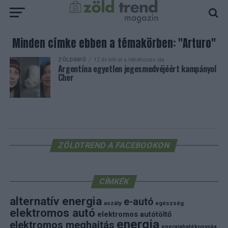
Minden címke ebben a témakörben: "Arturo"
ZÖLDINFÓ
12 év telt el a létrehozás óta
Argentína egyetlen jegesmedvéjéért kampányol
Cher
ZÖLDTREND A FACEBOOKON
CÍMKÉK
alternatív energia
e-autó
aszály
egészség
elektromos autó
elektromos autótöltő
energia
elektromos meghajtás
energiahatékonyság