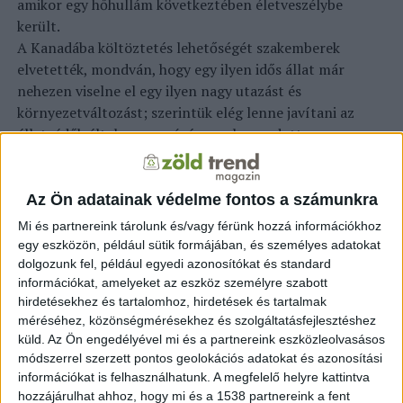
amikor egy hőhullám következtében életveszélybe
került.
A Kanadába költöztetés lehetőségét szakemberek
elvetették, mondván, hogy egy ilyen idős állat már
nehezen viselne el egy ilyen nagy utazást és
környezetváltozást; szerintük elég lenne javítani az
állatvédők által nyomorúságosnak mondott
életfeltételein Mendozában.
Egy szakértői bizottság alapos vizsgálattal azt is
Az Ön adatainak védelme fontos a számunkra
megállapította, hogy a korával járó egészségi
Mi és partnereink tárolunk és/vagy férünk hozzá információkhoz
problémákon túl Arturónak nincs semmi különösebb
egy eszközön, például sütik formájában, és személyes adatokat
baja. A jegesmedvék átlagosan 25-30 évig élnek.
dolgozunk fel, például egyedi azonosítókat és standard
információkat, amelyeket az eszköz személyre szabott
Cher felszólította követőit a Twitteren, hogy terjesszék
hirdetésekhez és tartalomhoz, hirdetések és tartalmak
a mendozai jegesmedve „kínzásának” hírét, és más
méréséhez, közönségmérésekhez és szolgáltatásfejlesztéshez
küld.
Az Ön engedélyével mi és a partnereink eszközleolvasásos
hírességeket is a medvementő kampányhoz való
módszerrel szerzett pontos geolokációs adatokat és azonosítási
csatlakozásra buzdított.
információkat is felhasználhatunk. A megfelelő helyre kattintva
hozzájárulhat ahhoz, hogy mi és a 1538 partnereink a fent