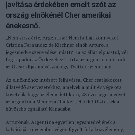
javítása érdekében emelt szót az
ország elnökénél Cher amerikai
énekesnő.
„Nem sírsz érte, Argentína? Nem hullajt könnyeket
Cristina Fernández de Kirchner elnök Arturo, a
jegesmedve szenvedései miatt? Ha az állat elpusztul, vér
fog tapadni az Ön kezéhez” – írta az argentin elnöknek
az Oscar-díjas művésznő egy Twitter-üzenetben.
Az elnöknőhöz intézett felhívással Cher csatlakozott
állatvédő szervezetekhez, amelyek a múlt év vége óta
követelik, hogy az élemedett korú, 28 éves jegesmedvét
az argentínai Mendoza állatkertjéből költöztessék a
hűvösebb éghajlatú Kanadába.
Arturónak, Argentína egyetlen jegesmedvéjének a
kálváriájára december végén figyelt fel a közvélemény,