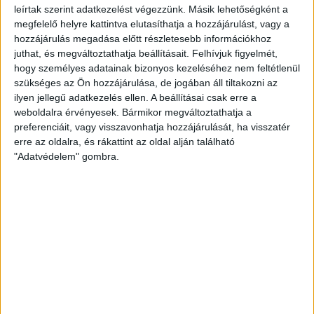
Buenos Aires-iekben még élénken él az emléke annak,
leírtak szerint adatkezelést végezzünk. Másik lehetőségként a
hogy három éve karácsonykor meghalt egy másik
megfelelő helyre kattintva elutasíthatja a hozzájárulást, vagy a
jegesmedve, Winner, feltételezések szerint a rossz
hozzájárulás megadása előtt részletesebb információkhoz
környezeti feltételek és petárdák robaja miatt.
juthat, és megváltoztathatja beállításait.
Felhívjuk figyelmét,
hogy személyes adatainak bizonyos kezeléséhez nem feltétlenül
szükséges az Ön hozzájárulása, de jogában áll tiltakozni az
KAPCSOLÓDÓ TARTALOM:
ÁLLATVÉDELEM
ARGENTINA
ilyen jellegű adatkezelés ellen. A beállításai csak erre a
ARTURO
CHER
CRISTINA FERNÁNDEZ DE KIRCHNER
weboldalra érvényesek. Bármikor megváltoztathatja a
JEGESMEDVE
preferenciáit, vagy visszavonhatja hozzájárulását, ha visszatér
erre az oldalra, és rákattint az oldal alján található
EZ IS ÉRDEKELHET
"Adatvédelem" gombra.
Fokozott állatorvosi ellenőrzés indult a
szerbiai járvány megfékezésére
HOZZÁSZÓLÁS KÜLDÉSE
ZÖLDINFÓ