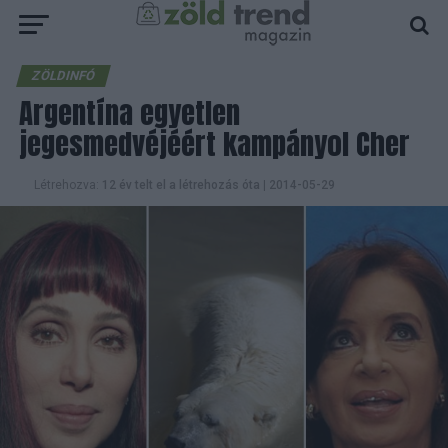
ZÖLDINFÓ
Argentína egyetlen
jegesmedvéjéért kampányol Cher
Létrehozva:
12 év telt el a létrehozás óta
|
2014-05-29