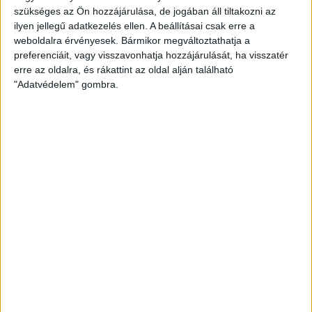
szükséges az Ön hozzájárulása, de jogában áll tiltakozni az
ilyen jellegű adatkezelés ellen. A beállításai csak erre a
weboldalra érvényesek. Bármikor megváltoztathatja a
preferenciáit, vagy visszavonhatja hozzájárulását, ha visszatér
erre az oldalra, és rákattint az oldal alján található
"Adatvédelem" gombra.
ZÖLDINFÓ
2 hét telt el a létrehozás óta
Rendkívüli segítséget hirdettek az
állatmenhelyeknek a hőség idejére
1 OLDAL 3
1
2
3