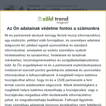
ZÖLDINFÓ
4 nap telt el a létrehozás óta
Megfontolásra ajánlja a zárvatartást a
bölcsődéknek és óvodáknak a minisztérium
Az Ön adatainak védelme fontos a számunkra
ZÖLDINFÓ
1 hét telt el a létrehozás óta
Nem csak nappal veszélyes a hőség: az éjszakák
Mi és partnereink tárolunk és/vagy férünk hozzá információkhoz
is egyre forróbbak hazánkban
egy eszközön, például sütik formájában, és személyes adatokat
dolgozunk fel, például egyedi azonosítókat és standard
információkat, amelyeket az eszköz személyre szabott
ZÖLD ENERGIA
1 hét telt el a létrehozás óta
Egyre fontosabb az energiatárolás: a
hirdetésekhez és tartalomhoz, hirdetések és tartalmak
napenergia önmagában már nem elég
méréséhez, közönségmérésekhez és szolgáltatásfejlesztéshez
küld.
Az Ön engedélyével mi és a partnereink eszközleolvasásos
módszerrel szerzett pontos geolokációs adatokat és azonosítási
ZÖLDINFÓ
2 hét telt el a létrehozás óta
információkat is felhasználhatunk. A megfelelő helyre kattintva
Napelemes kutak és itatók segítik a
hozzájárulhat ahhoz, hogy mi és a 1538 partnereink a fent
vadállomány túlélését a forró nyárban
leírtak szerint adatkezelést végezzünk. Másik lehetőségként a
megfelelő helyre kattintva elutasíthatja a hozzájárulást, vagy a
hozzájárulás megadása előtt részletesebb információkhoz
juthat, és megváltoztathatja beállításait.
Felhívjuk figyelmét,
hogy személyes adatainak bizonyos kezeléséhez nem feltétlenül