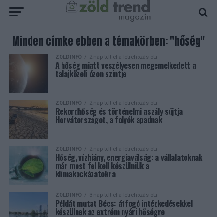
Minden címke ebben a témakörben: "hőség"
ZÖLDINFÓ
2 nap telt el a létrehozás óta
A hőség miatt veszélyesen megemelkedett a
talajközeli ózon szintje
ZÖLDINFÓ
2 nap telt el a létrehozás óta
Rekordhőség és történelmi aszály sújtja
Horvátországot, a folyók apadnak
ZÖLDINFÓ
2 nap telt el a létrehozás óta
Hőség, vízhiány, energiaválság: a vállalatoknak
már most fel kell készülniük a
klímakockázatokra
ZÖLDINFÓ
3 nap telt el a létrehozás óta
Példát mutat Bécs: átfogó intézkedésekkel
készülnek az extrém nyári hőségre