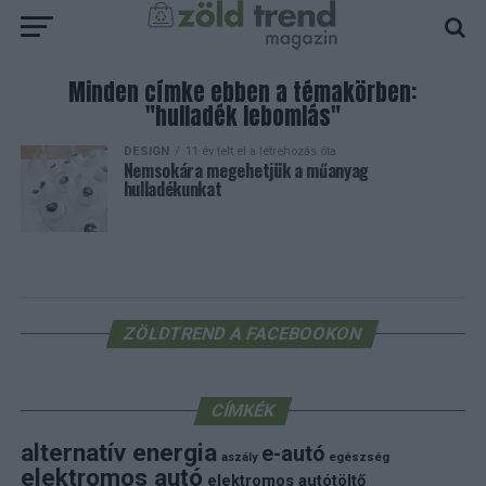
Minden címke ebben a témakörben:
"hulladék lebomlás"
DESIGN
11 év telt el a létrehozás óta
Nemsokára megehetjük a műanyag
hulladékunkat
ZÖLDTREND A FACEBOOKON
CÍMKÉK
alternatív energia
e-autó
aszály
egészség
elektromos autó
elektromos autótöltő