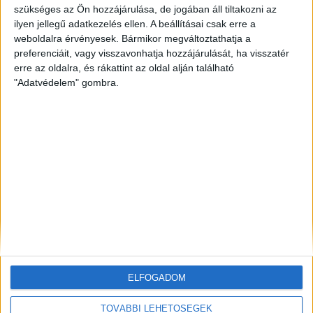
szükséges az Ön hozzájárulása, de jogában áll tiltakozni az
ilyen jellegű adatkezelés ellen. A beállításai csak erre a
ZÖLDINFÓ
6 óra telt el a létrehozás óta
Hőségriasztás Magyarországon: emelkedik a Duna,
weboldalra érvényesek. Bármikor megváltoztathatja a
miközben rekordközeli a rendszerterhelés
preferenciáit, vagy visszavonhatja hozzájárulását, ha visszatér
erre az oldalra, és rákattint az oldal alján található
"Adatvédelem" gombra.
ZÖLD KÖZLEKEDÉS
6 óra telt el a létrehozás óta
Hőhullám és energiacsúcs: a GreenGo napi 200 kW-
tal mérsékli az esti áramterhelést
ZÖLDINFÓ
7 óra telt el a létrehozás óta
Példát mutat Bécs: átfogó intézkedésekkel
készülnek az extrém nyári hőségre
ELFOGADOM
TOVÁBBI LEHETŐSÉGEK