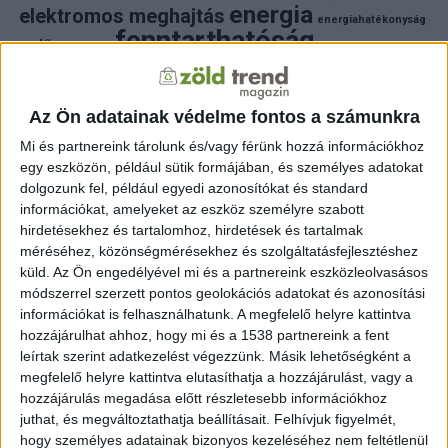
energia
elektromos meghajtás
energiahatékonyság
fenntarthatóság
erdő
fejlesztés
fotovoltaikus
klímaváltozás
földgáz
fűtés
időjárás
napelem
hulladék
környezet
klímavédelem
környezetvédelem
környezetvédelmi hírek
Az Ön adatainak védelme fontos a számunkra
megújuló energia
közlekedés
mezőgazdaság
Mi és partnereink tárolunk és/vagy férünk hozzá információkhoz
napelem
napenergia
napelemek
egy eszközön, például sütik formájában, és személyes adatokat
természet
naperőmű
solar
solar energy
szelektiv hulladék
dolgozunk fel, például egyedi azonosítókat és standard
villanyautó
zöld
víz
természetvédelem
villamosenergia
információkat, amelyeket az eszköz személyre szabott
autó
zöld energia
zöld energiaforrás
zöld hirek
hirdetésekhez és tartalomhoz, hirdetések és tartalmak
állatvédelem
életmód
áram
újrahasznosítás
méréséhez, közönségmérésekhez és szolgáltatásfejlesztéshez
küld.
Az Ön engedélyével mi és a partnereink eszközleolvasásos
FRISS HÍREK
módszerrel szerzett pontos geolokációs adatokat és azonosítási
információkat is felhasználhatunk. A megfelelő helyre kattintva
ZÖLDINFÓ
4 óra telt el a létrehozás óta
hozzájárulhat ahhoz, hogy mi és a 1538 partnereink a fent
új program támogatja a magyar kkv-k fenntartható
működését
leírtak szerint adatkezelést végezzünk. Másik lehetőségként a
megfelelő helyre kattintva elutasíthatja a hozzájárulást, vagy a
hozzájárulás megadása előtt részletesebb információkhoz
ZÖLDINFÓ
6 óra telt el a létrehozás óta
A klímaváltozás új korszakot nyit a Dunán: a jövő
juthat, és megváltoztathatja beállításait.
Felhívjuk figyelmét,
vízgazdálkodásához új szemléletre lesz szükség
hogy személyes adatainak bizonyos kezeléséhez nem feltétlenül