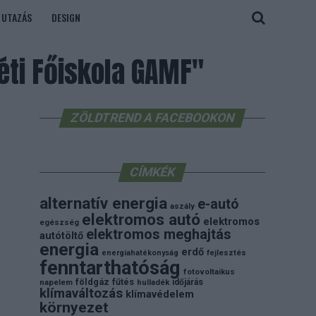
UTAZÁS
DESIGN
ti Főiskola GAMF"
ZÖLDTREND A FACEBOOKON
CÍMKÉK
alternatív energia
e-autó
aszály
elektromos autó
elektromos
egészség
elektromos meghajtás
autótöltő
energia
erdő
energiahatékonyság
fejlesztés
fenntarthatóság
fotovoltaikus
földgáz
fűtés
időjárás
napelem
hulladék
klímaváltozás
klímavédelem
környezet