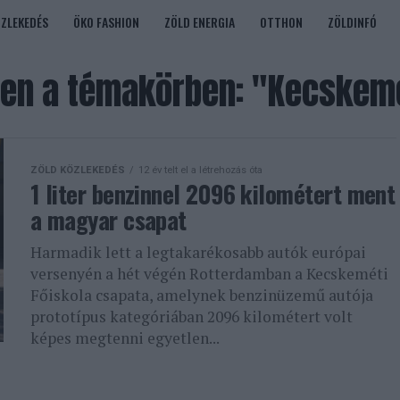
ÖZLEKEDÉS
ÖKO FASHION
ZÖLD ENERGIA
OTTHON
ZÖLDINFÓ
en a témakörben: "Kecskemé
ZÖLD KÖZLEKEDÉS
12 év telt el a létrehozás óta
1 liter benzinnel 2096 kilométert ment
a magyar csapat
Harmadik lett a legtakarékosabb autók európai
versenyén a hét végén Rotterdamban a Kecskeméti
Főiskola csapata, amelynek benzinüzemű autója
prototípus kategóriában 2096 kilométert volt
képes megtenni egyetlen...