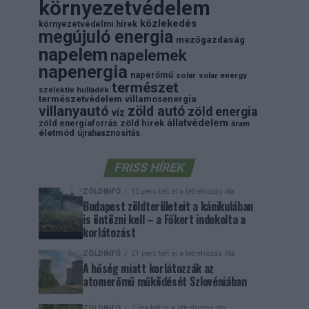
környezetvédelem
közlekedés
környezetvédelmi hírek
megújuló energia
mezőgazdaság
napelem
napelemek
napenergia
naperőmű
solar
solar energy
természet
szelektiv hulladék
természetvédelem
villamosenergia
villanyautó
zöld autó
zöld energia
víz
állatvédelem
zöld energiaforrás
zöld hirek
áram
életmód
újrahasznosítás
FRISS HÍREK
ZÖLDINFÓ
15 perc telt el a létrehozás óta
Budapest zöldterületeit a kánikulában
is öntözni kell – a Főkert indokolta a
korlátozást
ZÖLDINFÓ
21 perc telt el a létrehozás óta
A hőség miatt korlátozzák az
atomerőmű működését Szlovéniában
ZÖLDINFÓ
7 óra telt el a létrehozás óta