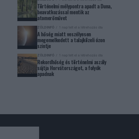
Történelmi mélypontra apadt a Duna,
beavatkozással mentik az
atomerőművet
ZÖLDINFÓ
1 nap telt el a létrehozás óta
A hőség miatt veszélyesen
megemelkedett a talajközeli ózon
szintje
ZÖLDINFÓ
1 nap telt el a létrehozás óta
Rekordhőség és történelmi aszály
sújtja Horvátországot, a folyók
apadnak