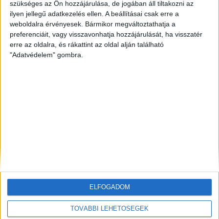
szükséges az Ön hozzájárulása, de jogában áll tiltakozni az
ZÖLDINFÓ
20 óra telt el a létrehozás óta
ilyen jellegű adatkezelés ellen. A beállításai csak erre a
Történelmi mélypontra apadt a Duna,
weboldalra érvényesek. Bármikor megváltoztathatja a
beavatkozással mentik az atomerőművet
preferenciáit, vagy visszavonhatja hozzájárulását, ha visszatér
erre az oldalra, és rákattint az oldal alján található
ZÖLDINFÓ
2 nap telt el a létrehozás óta
"Adatvédelem" gombra.
A hőség miatt veszélyesen megemelkedett a
talajközeli ózon szintje
ZÖLDINFÓ
2 nap telt el a létrehozás óta
Rekordhőség és történelmi aszály sújtja
Horvátországot, a folyók apadnak
ELFOGADOM
TOVÁBBI LEHETŐSÉGEK