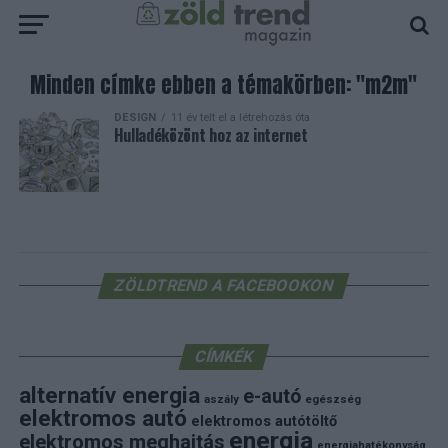
Minden címke ebben a témakörben: "m2m"
DESIGN
11 év telt el a létrehozás óta
Hulladéközönt hoz az internet
ZÖLDTREND A FACEBOOKON
CÍMKÉK
alternatív energia
e-autó
aszály
egészség
elektromos autó
elektromos autótöltő
energia
elektromos meghajtás
energiahatékonyság