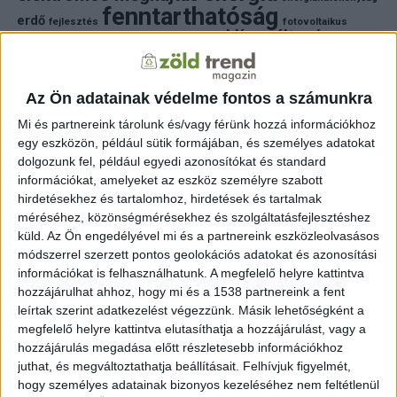
fenntarthatóság
erdő
fejlesztés
fotovoltaikus
klímaváltozás
földgáz
fűtés
időjárás
napelem
hulladék
környezet
klímavédelem
környezetvédelem
környezetvédelmi hírek
megújuló energia
Az Ön adatainak védelme fontos a számunkra
közlekedés
mezőgazdaság
napelem
napenergia
napelemek
Mi és partnereink tárolunk és/vagy férünk hozzá információkhoz
természet
egy eszközön, például sütik formájában, és személyes adatokat
naperőmű
solar
solar energy
szelektiv hulladék
villanyautó
zöld
dolgozunk fel, például egyedi azonosítókat és standard
természetvédelem
víz
villamosenergia
autó
zöld energia
zöld energiaforrás
zöld hirek
információkat, amelyeket az eszköz személyre szabott
állatvédelem
életmód
áram
újrahasznosítás
hirdetésekhez és tartalomhoz, hirdetések és tartalmak
méréséhez, közönségmérésekhez és szolgáltatásfejlesztéshez
FRISS HÍREK
küld.
Az Ön engedélyével mi és a partnereink eszközleolvasásos
módszerrel szerzett pontos geolokációs adatokat és azonosítási
ZÖLDINFÓ
13 óra telt el a létrehozás óta
információkat is felhasználhatunk. A megfelelő helyre kattintva
Budapest zöldterületeit a kánikulában is öntözni kell
hozzájárulhat ahhoz, hogy mi és a 1538 partnereink a fent
– a Főkert indokolta a korlátozást
leírtak szerint adatkezelést végezzünk. Másik lehetőségként a
megfelelő helyre kattintva elutasíthatja a hozzájárulást, vagy a
ZÖLDINFÓ
13 óra telt el a létrehozás óta
hozzájárulás megadása előtt részletesebb információkhoz
A hőség miatt korlátozzák az atomerőmű
juthat, és megváltoztathatja beállításait.
Felhívjuk figyelmét,
működését Szlovéniában
hogy személyes adatainak bizonyos kezeléséhez nem feltétlenül