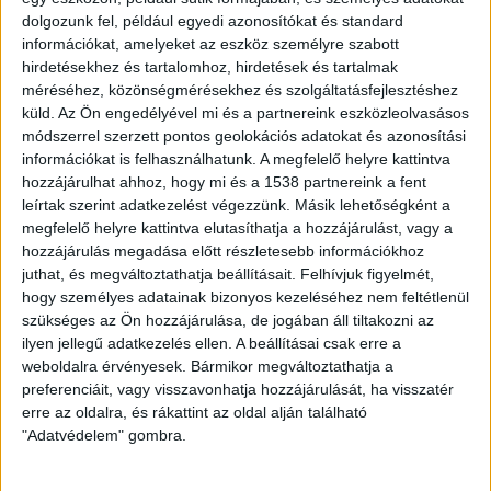
karácsonyra
dolgozunk fel, például egyedi azonosítókat és standard
információkat, amelyeket az eszköz személyre szabott
hirdetésekhez és tartalomhoz, hirdetések és tartalmak
DESIGN
13 év telt el a létrehozás óta
méréséhez, közönségmérésekhez és szolgáltatásfejlesztéshez
Phonebloks – A jövő „zöldtelefonja” a legó
küld.
Az Ön engedélyével mi és a partnereink eszközleolvasásos
jellegű telefon
módszerrel szerzett pontos geolokációs adatokat és azonosítási
információkat is felhasználhatunk. A megfelelő helyre kattintva
hozzájárulhat ahhoz, hogy mi és a 1538 partnereink a fent
DESIGN
13 év telt el a létrehozás óta
Vizelettel tölthető fel a mobil akkuja
leírtak szerint adatkezelést végezzünk. Másik lehetőségként a
megfelelő helyre kattintva elutasíthatja a hozzájárulást, vagy a
hozzájárulás megadása előtt részletesebb információkhoz
juthat, és megváltoztathatja beállításait.
Felhívjuk figyelmét,
hogy személyes adatainak bizonyos kezeléséhez nem feltétlenül
szükséges az Ön hozzájárulása, de jogában áll tiltakozni az
ilyen jellegű adatkezelés ellen. A beállításai csak erre a
weboldalra érvényesek. Bármikor megváltoztathatja a
ZÖLDTREND A FACEBOOKON
preferenciáit, vagy visszavonhatja hozzájárulását, ha visszatér
erre az oldalra, és rákattint az oldal alján található
"Adatvédelem" gombra.
CÍMKÉK