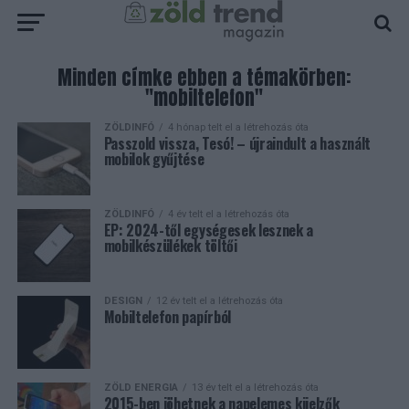
Minden címke ebben a témakörben:
"mobiltelefon"
ZÖLDINFÓ
4 hónap telt el a létrehozás óta
Passzold vissza, Tesó! – újraindult a használt
mobilok gyűjtése
ZÖLDINFÓ
4 év telt el a létrehozás óta
EP: 2024-től egységesek lesznek a
mobilkészülékek töltői
DESIGN
12 év telt el a létrehozás óta
Mobiltelefon papírból
ZÖLD ENERGIA
13 év telt el a létrehozás óta
2015-ben jöhetnek a napelemes kijelzők