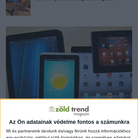
Az Ön adatainak védelme fontos a számunkra
ZÖLDINFÓ
13 év telt el a létrehozás óta
Mi és partnereink tárolunk és/vagy férünk hozzá információkhoz
Így vegyen használt kütyüt
egy eszközön, például sütik formájában, és személyes adatokat