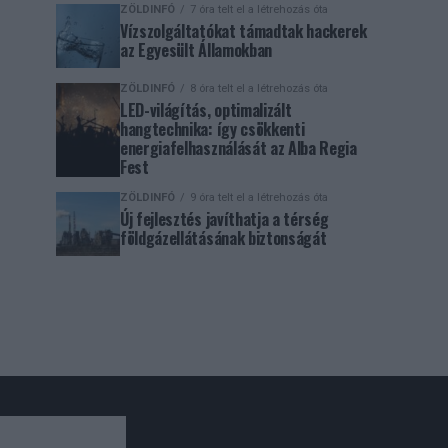
ZÖLDINFÓ
7 óra telt el a létrehozás óta
Vízszolgáltatókat támadtak hackerek
az Egyesült Államokban
ZÖLDINFÓ
8 óra telt el a létrehozás óta
LED-világítás, optimalizált
hangtechnika: így csökkenti
energiafelhasználását az Alba Regia
Fest
ZÖLDINFÓ
9 óra telt el a létrehozás óta
Új fejlesztés javíthatja a térség
földgázellátásának biztonságát