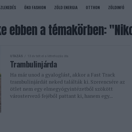
ÖZLEKEDÉS
ÖKO FASHION
ZÖLD ENERGIA
OTTHON
ZÖLDINFÓ
e ebben a témakörben: "Niko
UTAZÁS
13 év telt el a létrehozás óta
Trambulinjárda
Ha már unod a gyaloglást, akkor a Fast Track
trambulinjárdát neked találták ki. Szerencsére az
ötlet nem egy elmegyógyintézetből szökött
várostervező fejéből pattant ki, hanem egy...