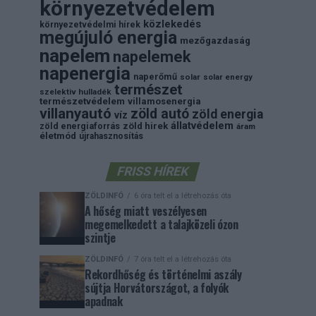
környezetvédelem
közlekedés
környezetvédelmi hírek
megújuló energia
mezőgazdaság
napelem
napelemek
napenergia
naperőmű
solar
solar energy
természet
szelektiv hulladék
természetvédelem
villamosenergia
villanyautó
zöld autó
zöld energia
víz
állatvédelem
zöld energiaforrás
zöld hirek
áram
életmód
újrahasznosítás
FRISS HÍREK
ZÖLDINFÓ
6 óra telt el a létrehozás óta
A hőség miatt veszélyesen
megemelkedett a talajközeli ózon
szintje
ZÖLDINFÓ
7 óra telt el a létrehozás óta
Rekordhőség és történelmi aszály
sújtja Horvátországot, a folyók
apadnak