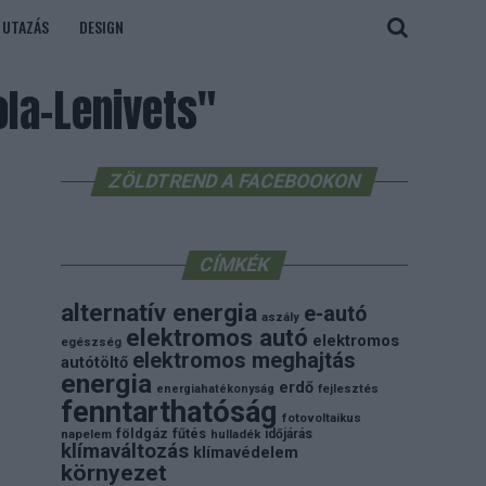
UTAZÁS
DESIGN
la-Lenivets"
ZÖLDTREND A FACEBOOKON
CÍMKÉK
alternatív energia
e-autó
aszály
elektromos autó
elektromos
egészség
elektromos meghajtás
autótöltő
energia
erdő
energiahatékonyság
fejlesztés
fenntarthatóság
fotovoltaikus
földgáz
fűtés
időjárás
napelem
hulladék
klímaváltozás
klímavédelem
környezet