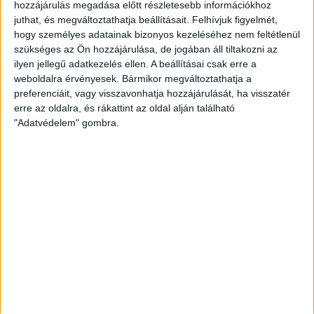
hozzájárulás megadása előtt részletesebb információkhoz
juthat, és megváltoztathatja beállításait.
Felhívjuk figyelmét,
FRISS HÍREK
hogy személyes adatainak bizonyos kezeléséhez nem feltétlenül
ZÖLDINFÓ
4 óra telt el a létrehozás óta
szükséges az Ön hozzájárulása, de jogában áll tiltakozni az
Történelmi mélypontra apadt a Duna,
ilyen jellegű adatkezelés ellen. A beállításai csak erre a
beavatkozással mentik az atomerőművet
weboldalra érvényesek. Bármikor megváltoztathatja a
preferenciáit, vagy visszavonhatja hozzájárulását, ha visszatér
ZÖLDINFÓ
1 nap telt el a létrehozás óta
erre az oldalra, és rákattint az oldal alján található
A hőség miatt veszélyesen megemelkedett a
"Adatvédelem" gombra.
talajközeli ózon szintje
ZÖLDINFÓ
1 nap telt el a létrehozás óta
Rekordhőség és történelmi aszály sújtja
Horvátországot, a folyók apadnak
ZÖLDINFÓ
1 nap telt el a létrehozás óta
Vízszolgáltatókat támadtak hackerek az Egyesült
Államokban
ZÖLDINFÓ
1 nap telt el a létrehozás óta
LED-világítás, optimalizált hangtechnika: így
csökkenti energiafelhasználását az Alba Regia Fest