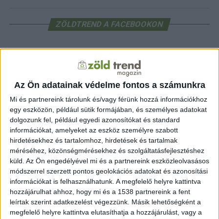
ZÖLDTREND A FACEBOOKON
CÍMKÉK
alternatív energia
e-autó
aszály
egészség
Az Ön adatainak védelme fontos a számunkra
elektromos autó
elektromos autótöltő
energia
elektromos meghajtás
Mi és partnereink tárolunk és/vagy férünk hozzá információkhoz
energiahatékonyság
fenntarthatóság
egy eszközön, például sütik formájában, és személyes adatokat
erdő
fejlesztés
fotovoltaikus
dolgozunk fel, például egyedi azonosítókat és standard
klímaváltozás
földgáz
fűtés
időjárás
napelem
hulladék
információkat, amelyeket az eszköz személyre szabott
környezet
klímavédelem
hirdetésekhez és tartalomhoz, hirdetések és tartalmak
környezetvédelem
környezetvédelmi hírek
méréséhez, közönségmérésekhez és szolgáltatásfejlesztéshez
megújuló energia
közlekedés
mezőgazdaság
küld.
Az Ön engedélyével mi és a partnereink eszközleolvasásos
napelem
napenergia
napelemek
módszerrel szerzett pontos geolokációs adatokat és azonosítási
természet
információkat is felhasználhatunk. A megfelelő helyre kattintva
naperőmű
solar
solar energy
szelektiv hulladék
villanyautó
zöld
hozzájárulhat ahhoz, hogy mi és a 1538 partnereink a fent
természetvédelem
víz
villamosenergia
autó
zöld energia
leírtak szerint adatkezelést végezzünk. Másik lehetőségként a
zöld energiaforrás
zöld hirek
állatvédelem
életmód
áram
újrahasznosítás
megfelelő helyre kattintva elutasíthatja a hozzájárulást, vagy a