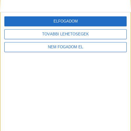
ELFOGADOM
TOVÁBBI LEHETŐSÉGEK
NEM FOGADOM EL
NYITÓLAP
ZÖLD KÖZLEKEDÉS
ÖKO FASHION
ZÖLD ENERGIA
OTTHON
ZÖLDINFÓ
UTAZÁS
DESIGN