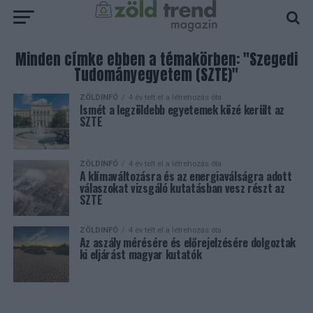
Minden címke ebben a témakörben: "Szegedi
Tudományegyetem (SZTE)"
ZÖLDINFÓ
4 év telt el a létrehozás óta
Ismét a legzöldebb egyetemek közé került az
SZTE
ZÖLDINFÓ
4 év telt el a létrehozás óta
A klímaváltozásra és az energiaválságra adott
válaszokat vizsgáló kutatásban vesz részt az
SZTE
ZÖLDINFÓ
4 év telt el a létrehozás óta
Az aszály mérésére és előrejelzésére dolgoztak
ki eljárást magyar kutatók