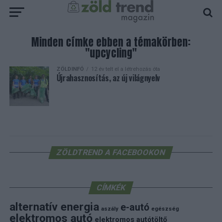
Minden címke ebben a témakörben:
"upcycling"
ZÖLDINFÓ
12 év telt el a létrehozás óta
Újrahasznosítás, az új világnyelv
ZÖLDTREND A FACEBOOKON
CÍMKÉK
alternatív energia
e-autó
aszály
egészség
elektromos autó
elektromos autótöltő