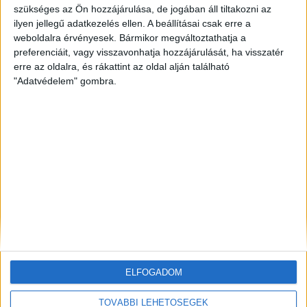
szükséges az Ön hozzájárulása, de jogában áll tiltakozni az
ilyen jellegű adatkezelés ellen. A beállításai csak erre a
ZÖLDINFÓ
20 óra telt el a létrehozás óta
Vízszolgáltatókat támadtak hackerek az Egyesült
weboldalra érvényesek. Bármikor megváltoztathatja a
Államokban
preferenciáit, vagy visszavonhatja hozzájárulását, ha visszatér
erre az oldalra, és rákattint az oldal alján található
"Adatvédelem" gombra.
ZÖLDINFÓ
21 óra telt el a létrehozás óta
LED-világítás, optimalizált hangtechnika: így
csökkenti energiafelhasználását az Alba Regia Fest
ZÖLDINFÓ
22 óra telt el a létrehozás óta
Új fejlesztés javíthatja a térség földgázellátásának
biztonságát
ELFOGADOM
TOVÁBBI LEHETŐSÉGEK