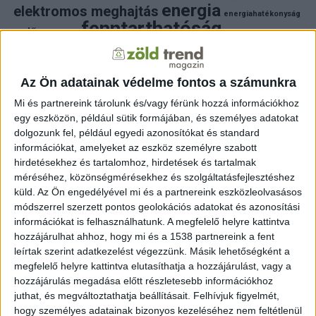
energia
elektromos meghajtás
energiahatékonyság
fenntarthatóság
erdő
fejlesztés
fotovoltaikus
klímaváltozás
földgáz
fűtés
időjárás
napelem
hulladék
környezet
klímavédelem
környezetvédelem
környezetvédelmi hírek
Az Ön adatainak védelme fontos a számunkra
megújuló energia
közlekedés
mezőgazdaság
Mi és partnereink tárolunk és/vagy férünk hozzá információkhoz
napelem
napenergia
napelemek
egy eszközön, például sütik formájában, és személyes adatokat
természet
naperőmű
solar
solar energy
szelektiv hulladék
dolgozunk fel, például egyedi azonosítókat és standard
villanyautó
zöld
természetvédelem
víz
villamosenergia
információkat, amelyeket az eszköz személyre szabott
autó
zöld energia
zöld energiaforrás
zöld hirek
hirdetésekhez és tartalomhoz, hirdetések és tartalmak
állatvédelem
életmód
áram
újrahasznosítás
méréséhez, közönségmérésekhez és szolgáltatásfejlesztéshez
küld.
Az Ön engedélyével mi és a partnereink eszközleolvasásos
FRISS HÍREK
módszerrel szerzett pontos geolokációs adatokat és azonosítási
információkat is felhasználhatunk. A megfelelő helyre kattintva
ZÖLDINFÓ
19 óra telt el a létrehozás óta
hozzájárulhat ahhoz, hogy mi és a 1538 partnereink a fent
A hőség miatt veszélyesen megemelkedett a
talajközeli ózon szintje
leírtak szerint adatkezelést végezzünk. Másik lehetőségként a
megfelelő helyre kattintva elutasíthatja a hozzájárulást, vagy a
hozzájárulás megadása előtt részletesebb információkhoz
ZÖLDINFÓ
20 óra telt el a létrehozás óta
Rekordhőség és történelmi aszály sújtja
juthat, és megváltoztathatja beállításait.
Felhívjuk figyelmét,
Horvátországot, a folyók apadnak
hogy személyes adatainak bizonyos kezeléséhez nem feltétlenül