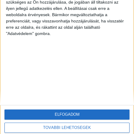
szükséges az Ön hozzájárulása, de jogában áll tiltakozni az
ZÖLDINFÓ
51 perc telt el a létrehozás óta
ilyen jellegű adatkezelés ellen. A beállításai csak erre a
A fiatal fák élveznek elsőbbséget: új öntözési
weboldalra érvényesek. Bármikor megváltoztathatja a
protokollt dolgozott ki a FŐKERT
preferenciáit, vagy visszavonhatja hozzájárulását, ha visszatér
erre az oldalra, és rákattint az oldal alján található
ZÖLDINFÓ
1 óra telt el a létrehozás óta
"Adatvédelem" gombra.
A szakértők szerint egyre nagyobb figyelmet
érdemel a nyári légszennyezés
ZÖLDINFÓ
1 óra telt el a létrehozás óta
Nem állhat le teljesen a krskói atomerőmű, a hálózat
stabilitása a tét
ELFOGADOM
TOVÁBBI LEHETŐSÉGEK