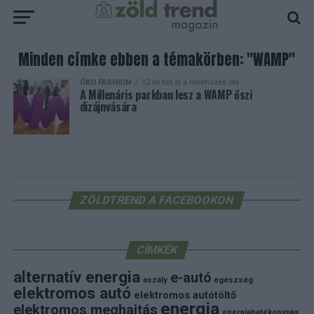
Minden címke ebben a témakörben: "WAMP"
ÖKO FASHION
12 év telt el a létrehozás óta
A Millenáris parkban lesz a WAMP őszi
dizájnvására
ZÖLDTREND A FACEBOOKON
CÍMKÉK
alternatív energia
e-autó
aszály
egészség
elektromos autó
elektromos autótöltő
energia
elektromos meghajtás
energiahatékonyság