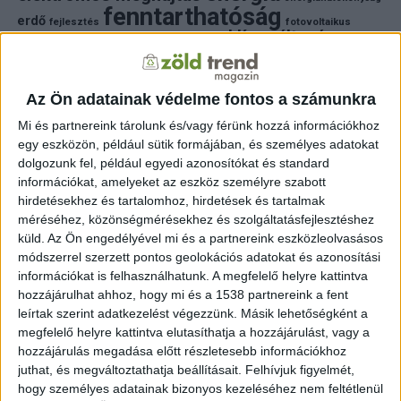
fenntarthatóság
erdő
fejlesztés
fotovoltaikus
klímaváltozás
földgáz
fűtés
időjárás
napelem
hulladék
környezet
klímavédelem
környezetvédelem
környezetvédelmi hírek
megújuló energia
Az Ön adatainak védelme fontos a számunkra
közlekedés
mezőgazdaság
napelem
napenergia
napelemek
Mi és partnereink tárolunk és/vagy férünk hozzá információkhoz
természet
egy eszközön, például sütik formájában, és személyes adatokat
naperőmű
solar
solar energy
szelektiv hulladék
villanyautó
zöld
dolgozunk fel, például egyedi azonosítókat és standard
természetvédelem
víz
villamosenergia
autó
zöld energia
zöld energiaforrás
zöld hirek
információkat, amelyeket az eszköz személyre szabott
állatvédelem
életmód
áram
újrahasznosítás
hirdetésekhez és tartalomhoz, hirdetések és tartalmak
méréséhez, közönségmérésekhez és szolgáltatásfejlesztéshez
FRISS HÍREK
küld.
Az Ön engedélyével mi és a partnereink eszközleolvasásos
módszerrel szerzett pontos geolokációs adatokat és azonosítási
ZÖLDINFÓ
21 perc telt el a létrehozás óta
információkat is felhasználhatunk. A megfelelő helyre kattintva
A Velencei-tó ökológiai állapotát javítják: tíz
hozzájárulhat ahhoz, hogy mi és a 1538 partnereink a fent
helyszínen indulnak élőhelyvédelmi munkák
leírtak szerint adatkezelést végezzünk. Másik lehetőségként a
megfelelő helyre kattintva elutasíthatja a hozzájárulást, vagy a
ZÖLDINFÓ
26 perc telt el a létrehozás óta
hozzájárulás megadása előtt részletesebb információkhoz
Egyre nagyobb a vízhiány a somogyi erdőkben, új
juthat, és megváltoztathatja beállításait.
Felhívjuk figyelmét,
megoldásokat keresnek
hogy személyes adatainak bizonyos kezeléséhez nem feltétlenül