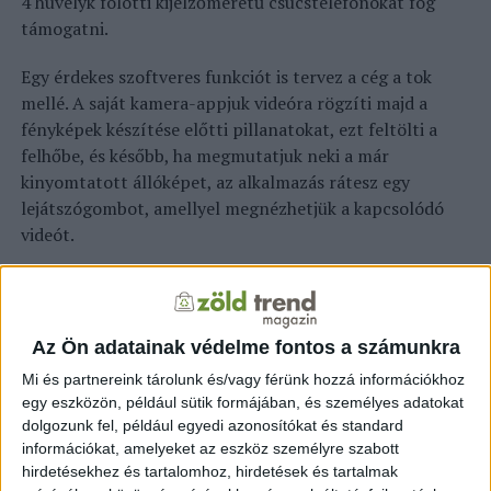
4 hüvelyk fölötti kijelzőméretű csúcstelefonokat fog
támogatni.
Egy érdekes szoftveres funkciót is tervez a cég a tok
mellé. A saját kamera-appjuk videóra rögzíti majd a
fényképek készítése előtti pillanatokat, ezt feltölti a
felhőbe, és később, ha megmutatjuk neki a már
kinyomtatott állóképet, az alkalmazás rátesz egy
lejátszógombot, amellyel megnézhetjük a kapcsolódó
videót.
forrás:
index.hu
Az Ön adatainak védelme fontos a számunkra
Mi és partnereink tárolunk és/vagy férünk hozzá információkhoz
egy eszközön, például sütik formájában, és személyes adatokat
dolgozunk fel, például egyedi azonosítókat és standard
információkat, amelyeket az eszköz személyre szabott
hirdetésekhez és tartalomhoz, hirdetések és tartalmak