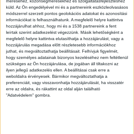
méréséhez, közönségmérésekhez és szolgáltatásfejlesztéshez
küld.
Az Ön engedélyével mi és a partnereink eszközleolvasásos
módszerrel szerzett pontos geolokációs adatokat és azonosítási
információkat is felhasználhatunk. A megfelelő helyre kattintva
hozzájárulhat ahhoz, hogy mi és a 1538 partnereink a fent
leírtak szerint adatkezelést végezzünk. Másik lehetőségként a
megfelelő helyre kattintva elutasíthatja a hozzájárulást, vagy a
hozzájárulás megadása előtt részletesebb információkhoz
juthat, és megváltoztathatja beállításait.
Felhívjuk figyelmét,
hogy személyes adatainak bizonyos kezeléséhez nem feltétlenül
szükséges az Ön hozzájárulása, de jogában áll tiltakozni az
ilyen jellegű adatkezelés ellen. A beállításai csak erre a
weboldalra érvényesek. Bármikor megváltoztathatja a
preferenciáit, vagy visszavonhatja hozzájárulását, ha visszatér
KAPCSOLÓDÓ TARTALOM:
CLÉMENT PERROT
NYOMTATÁS
erre az oldalra, és rákattint az oldal alján található
PRYNT
STARTUP
"Adatvédelem" gombra.
EZ IS ÉRDEKELHET
A nyomtatás energiakibocsátásának felét
meg lehetne spórolni tintasugaras
nyomtatókkal