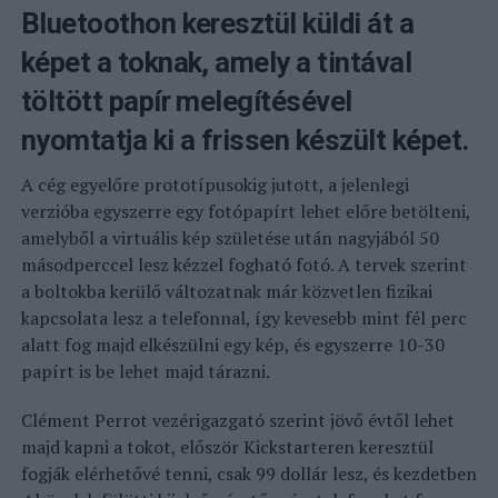
Bluetoothon keresztül küldi át a
képet a toknak, amely a tintával
töltött papír melegítésével
nyomtatja ki a frissen készült képet.
A cég egyelőre prototípusokig jutott, a jelenlegi
verzióba egyszerre egy fotópapírt lehet előre betölteni,
amelyből a virtuális kép születése után nagyjából 50
másodperccel lesz kézzel fogható fotó. A tervek szerint
a boltokba kerülő változatnak már közvetlen fizikai
kapcsolata lesz a telefonnal, így kevesebb mint fél perc
alatt fog majd elkészülni egy kép, és egyszerre 10-30
papírt is be lehet majd tárazni.
Clément Perrot vezérigazgató szerint jövő évtől lehet
majd kapni a tokot, először Kickstarteren keresztül
fogják elérhetővé tenni, csak 99 dollár lesz, és kezdetben