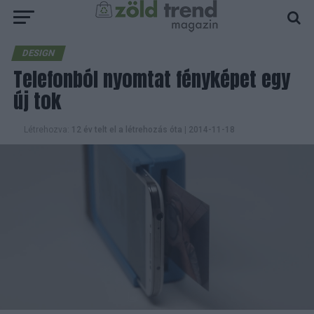
DESIGN
Telefonból nyomtat fényképet egy
új tok
Létrehozva:
12 év telt el a létrehozás óta
|
2014-11-18