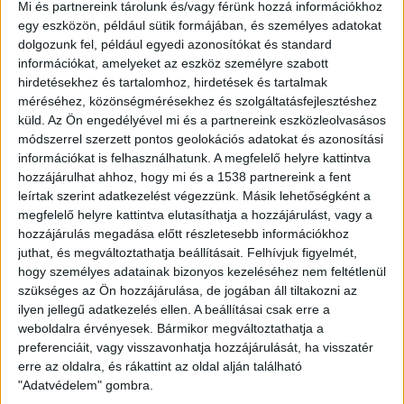
Mi és partnereink tárolunk és/vagy férünk hozzá információkhoz
napelemes rendszer kiépítésének megtérülése sokkal
egy eszközön, például sütik formájában, és személyes adatokat
hosszabb idő lesz.
dolgozunk fel, például egyedi azonosítókat és standard
információkat, amelyeket az eszköz személyre szabott
Aki azonban október 31-ig bejelenti az igényét, az még a
hirdetésekhez és tartalomhoz, hirdetések és tartalmak
kedvezményes feltételekkel csatlakozhat a hálózathoz,
méréséhez, közönségmérésekhez és szolgáltatásfejlesztéshez
így nagy rohamra számítanak a napelemes cégek. “Soha
küld.
Az Ön engedélyével mi és a partnereink eszközleolvasásos
nem látott roham fog indulni a csatlakozási kérelmek
módszerrel szerzett pontos geolokációs adatokat és azonosítási
beadása kapcsán! “Az utolsó napokban ötszörös-
információkat is felhasználhatunk. A megfelelő helyre kattintva
hozzájárulhat ahhoz, hogy mi és a 1538 partnereink a fent
tízszeres jelentkezésre számítunk a korábbi időszakhoz
leírtak szerint adatkezelést végezzünk. Másik lehetőségként a
képest. Nálunk most minden mozgósítható kolléga, még
megfelelő helyre kattintva elutasíthatja a hozzájárulást, vagy a
a korábban házetőkön dolgozó napelem telepítők is
hozzájárulás megadása előtt részletesebb információkhoz
azon fognak dolgozni, hogy az engedélykéréseket
juthat, és megváltoztathatja beállításait.
Felhívjuk figyelmét,
mindenkinek be tudjuk adni időben. Úgy kalkulálunk,
hogy személyes adatainak bizonyos kezeléséhez nem feltétlenül
hogy még pénteken, de legkésőbb szombaton is el
szükséges az Ön hozzájárulása, de jogában áll tiltakozni az
tudunk indítani új ügyeket sikeresen.
ilyen jellegű adatkezelés ellen. A beállításai csak erre a
weboldalra érvényesek. Bármikor megváltoztathatja a
preferenciáit, vagy visszavonhatja hozzájárulását, ha visszatér
Mi biztosan még vasárnap is azon dolgozunk majd, hogy
erre az oldalra, és rákattint az oldal alján található
a 31-i határidő előtt minden papírmunkát el tudjunk
"Adatvédelem" gombra.
végezni” – mondta a cég alapítója, majd hozzátette: