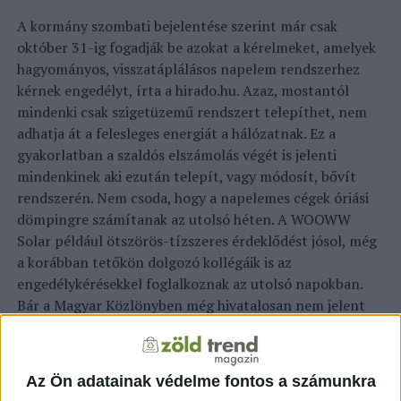
A kormány szombati bejelentése szerint már csak
október 31-ig fogadják be azokat a kérelmeket, amelyek
hagyományos, visszatáplálásos napelem rendszerhez
kérnek engedélyt, írta a hirado.hu. Azaz, mostantól
mindenki csak szigetüzemű rendszert telepíthet, nem
adhatja át a felesleges energiát a hálózatnak. Ez a
gyakorlatban a szaldós elszámolás végét is jelenti
mindenkinek aki ezután telepít, vagy módosít, bővít
rendszerén. Nem csoda, hogy a napelemes cégek óriási
dömpingre számítanak az utolsó héten. A WOOWW
Solar például ötszörös-tízszeres érdeklődést jósol, még
a korábban tetőkön dolgozó kollégáik is az
engedélykérésekkel foglalkoznak az utolsó napokban.
Bár a Magyar Közlönyben még hivatalosan nem jelent
meg, Gulyás Gergely miniszter úr legújabb, múlt
szombati bejelentése megerősítette, hogy az új
telepítésű, háztartási méretű naperőművek hálózati
Az Ön adatainak védelme fontos a számunkra
visszatáplálását átmenetileg szüneteltetik. Ezután egy