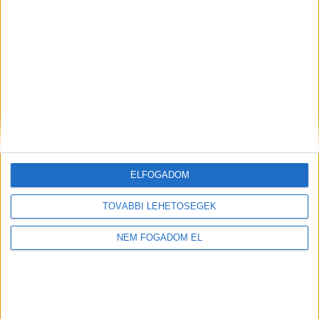
ELFOGADOM
TOVÁBBI LEHETŐSÉGEK
NEM FOGADOM EL
Töltse ki a napelem-kalkulátort, és
tudja meg, mennyibe kerülhet az Ön