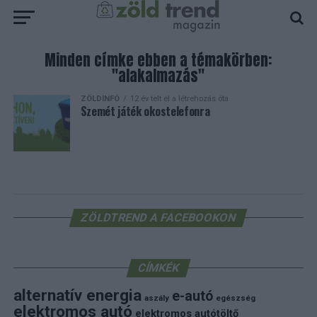
Minden címke ebben a témakörben:
"alakalmazás"
ZÖLDINFÓ
12 év telt el a létrehozás óta
Szemét játék okostelefonra
ZÖLDTREND A FACEBOOKON
CÍMKÉK
alternatív energia
e-autó
aszály
egészség
elektromos autó
elektromos autótöltő