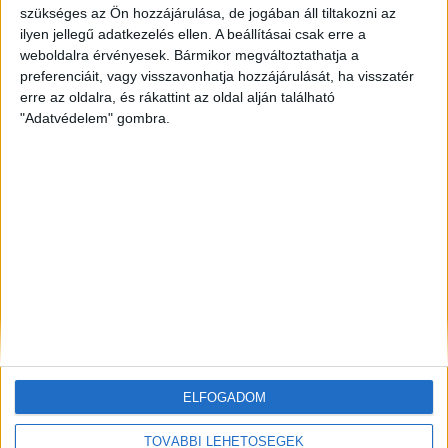
szükséges az Ön hozzájárulása, de jogában áll tiltakozni az
ilyen jellegű adatkezelés ellen. A beállításai csak erre a
ZÖLDINFÓ
53 perc telt el a létrehozás óta
Nem állhat le teljesen a krskói atomerőmű, a hálózat
weboldalra érvényesek. Bármikor megváltoztathatja a
stabilitása a tét
preferenciáit, vagy visszavonhatja hozzájárulását, ha visszatér
erre az oldalra, és rákattint az oldal alján található
"Adatvédelem" gombra.
ZÖLDINFÓ
15 óra telt el a létrehozás óta
Budapest zöldterületeit a kánikulában is öntözni kell
– a Főkert indokolta a korlátozást
ZÖLDINFÓ
15 óra telt el a létrehozás óta
A hőség miatt korlátozzák az atomerőmű
működését Szlovéniában
ELFOGADOM
TOVÁBBI LEHETŐSÉGEK