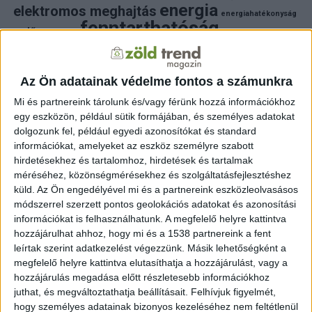
energia
elektromos meghajtás
energiahatékonyság
fenntarthatóság
erdő
fejlesztés
fotovoltaikus
klímaváltozás
földgáz
fűtés
időjárás
napelem
hulladék
környezet
klímavédelem
környezetvédelem
környezetvédelmi hírek
Az Ön adatainak védelme fontos a számunkra
megújuló energia
közlekedés
mezőgazdaság
Mi és partnereink tárolunk és/vagy férünk hozzá információkhoz
napelem
napenergia
napelemek
egy eszközön, például sütik formájában, és személyes adatokat
természet
naperőmű
solar
solar energy
szelektiv hulladék
dolgozunk fel, például egyedi azonosítókat és standard
villanyautó
zöld
természetvédelem
víz
villamosenergia
információkat, amelyeket az eszköz személyre szabott
autó
zöld energia
zöld energiaforrás
zöld hirek
hirdetésekhez és tartalomhoz, hirdetések és tartalmak
állatvédelem
életmód
áram
újrahasznosítás
méréséhez, közönségmérésekhez és szolgáltatásfejlesztéshez
küld.
Az Ön engedélyével mi és a partnereink eszközleolvasásos
FRISS HÍREK
módszerrel szerzett pontos geolokációs adatokat és azonosítási
információkat is felhasználhatunk. A megfelelő helyre kattintva
ZÖLDINFÓ
18 perc telt el a létrehozás óta
hozzájárulhat ahhoz, hogy mi és a 1538 partnereink a fent
A fiatal fák élveznek elsőbbséget: új öntözési
protokollt dolgozott ki a FŐKERT
leírtak szerint adatkezelést végezzünk. Másik lehetőségként a
megfelelő helyre kattintva elutasíthatja a hozzájárulást, vagy a
hozzájárulás megadása előtt részletesebb információkhoz
ZÖLDINFÓ
48 perc telt el a létrehozás óta
A szakértők szerint egyre nagyobb figyelmet
juthat, és megváltoztathatja beállításait.
Felhívjuk figyelmét,
érdemel a nyári légszennyezés
hogy személyes adatainak bizonyos kezeléséhez nem feltétlenül