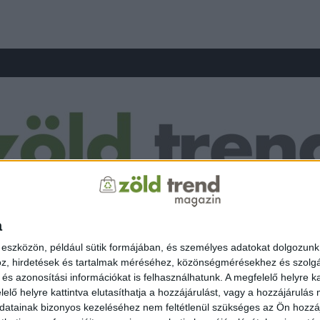
a
 eszközön, például sütik formájában, és személyes adatokat dolgozunk f
z, hirdetések és tartalmak méréséhez, közönségmérésekhez és szolgál
s azonosítási információkat is felhasználhatunk. A megfelelő helyre ka
elő helyre kattintva elutasíthatja a hozzájárulást, vagy a hozzájárulás
atainak bizonyos kezeléséhez nem feltétlenül szükséges az Ön hozzájáru
 KÖZLEKEDÉS
ÖKO FASHION
ZÖLD ENERGIA
OTTHON
ZÖLDINFÓ