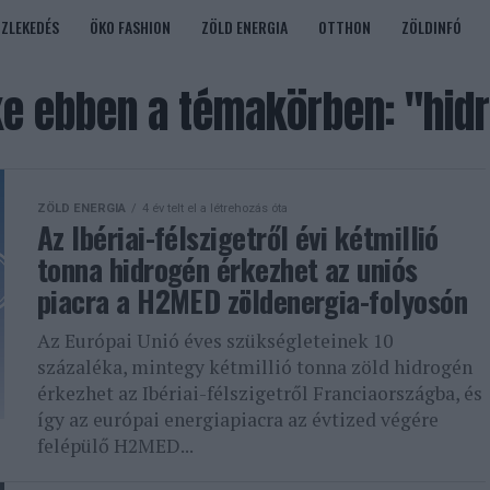
ÖZLEKEDÉS
ÖKO FASHION
ZÖLD ENERGIA
OTTHON
ZÖLDINFÓ
e ebben a témakörben: "hidr
ZÖLD ENERGIA
4 év telt el a létrehozás óta
Az Ibériai-félszigetről évi kétmillió
tonna hidrogén érkezhet az uniós
piacra a H2MED zöldenergia-folyosón
Az Európai Unió éves szükségleteinek 10
százaléka, mintegy kétmillió tonna zöld hidrogén
érkezhet az Ibériai-félszigetről Franciaországba, és
így az európai energiapiacra az évtized végére
felépülő H2MED...