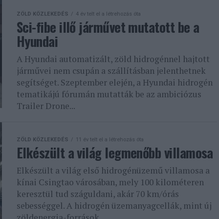
ZÖLD KÖZLEKEDÉS
4 év telt el a létrehozás óta
Sci-fibe illő járművet mutatott be a
Hyundai
A Hyundai automatizált, zöld hidrogénnel hajtott
járművei nem csupán a szállításban jelenthetnek
segítséget. Szeptember elején, a Hyundai hidrogén
tematikájú fórumán mutatták be az ambiciózus
Trailer Drone...
ZÖLD KÖZLEKEDÉS
11 év telt el a létrehozás óta
Elkészült a világ legmenőbb villamosa
Elkészült a világ első hidrogénüzemű villamosa a
kínai Csingtao városában, mely 100 kilométeren
keresztül tud száguldani, akár 70 km/órás
sebességgel. A hidrogén üzemanyagcellák, mint új
zöldenergia-források...