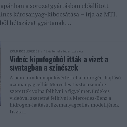
Japánban a sorozatgyártásban előállított
ncs károsanyag-kibocsátása – írja az MTI.
lből hétszázat gyártanak...
ZÖLD KÖZLEKEDÉS
12 év telt el a létrehozás óta
Videó: kipufogóból itták a vizet a
sivatagban a színészek
A nem mindennapi kísérlettel a hidrogén-hajtású,
üzemanyagcellás Mercedes tiszta üzemére
szerették volna felhívni a figyelmet. Érdekes
videóval szeretné felhívni a Mercedes-Benz a
hidrogén-hajtású, üzemanyagcellás modelljének
tiszta...