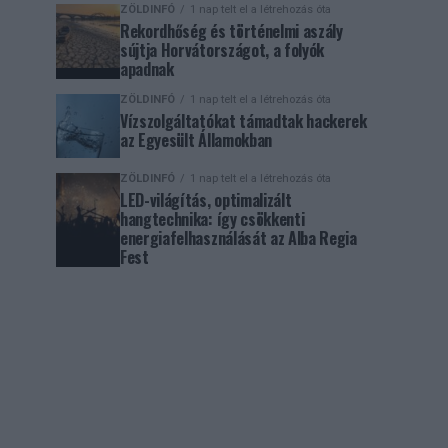
ZÖLDINFÓ
1 nap telt el a létrehozás óta
Rekordhőség és történelmi aszály
sújtja Horvátországot, a folyók
apadnak
ZÖLDINFÓ
1 nap telt el a létrehozás óta
Vízszolgáltatókat támadtak hackerek
az Egyesült Államokban
ZÖLDINFÓ
1 nap telt el a létrehozás óta
LED-világítás, optimalizált
hangtechnika: így csökkenti
energiafelhasználását az Alba Regia
Fest