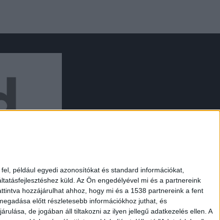
el, például egyedi azonosítókat és standard információkat,
tatásfejlesztéshez küld.
Az Ön engedélyével mi és a partnereink
ttintva hozzájárulhat ahhoz, hogy mi és a 1538 partnereink a fent
 megadása előtt részletesebb információkhoz juthat, és
lása, de jogában áll tiltakozni az ilyen jellegű adatkezelés ellen. A
UTAZÁS
DESIGN