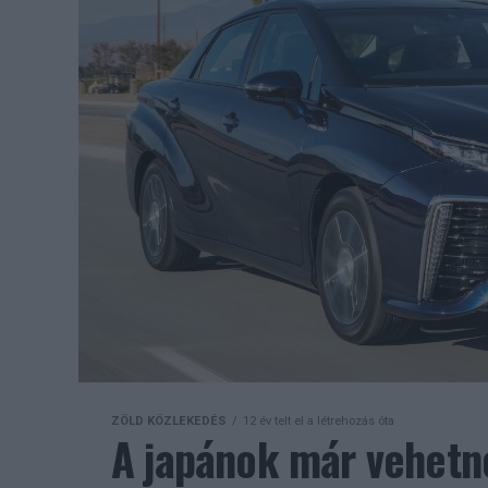
ZÖLD KÖZLEKEDÉS
12 év telt el a létrehozás óta
A japánok már vehetn