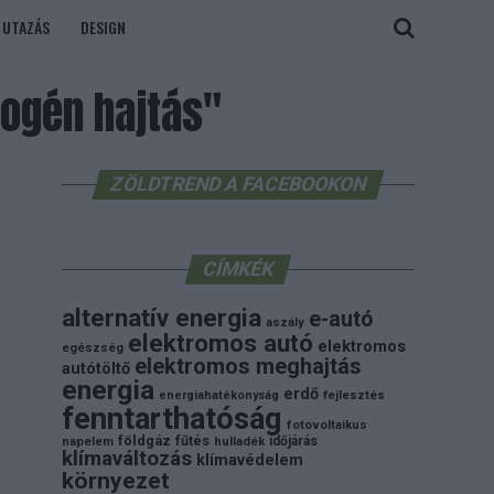
UTAZÁS
DESIGN
ogén hajtás"
ZÖLDTREND A FACEBOOKON
CÍMKÉK
alternatív energia
e-autó
aszály
elektromos autó
elektromos
egészség
elektromos meghajtás
autótöltő
energia
erdő
energiahatékonyság
fejlesztés
fenntarthatóság
fotovoltaikus
földgáz
fűtés
időjárás
napelem
hulladék
klímaváltozás
klímavédelem
környezet