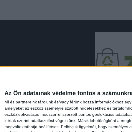
Az Ön adatainak védelme fontos a számunkr
Mi és partnereink tárolunk és/vagy férünk hozzá információkhoz egy
amelyeket az eszköz személyre szabott hirdetésekhez és tartalomho
eszközleolvasásos módszerrel szerzett pontos geolokációs adatokat é
leírtak szerint adatkezelést végezzünk. Másik lehetőségként a megfel
megváltoztathatja beállításait.
Felhívjuk figyelmét, hogy személyes ad
NYITÓLAP
ZÖLD