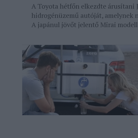
A Toyota hétfőn elkezdte árusítani 
hidrogénüzemű autóját, amelynek ni
A japánul jövőt jelentő Mirai model