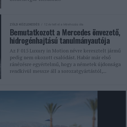
ZÖLD KÖZLEKEDÉS
12 év telt el a létrehozás óta
Bemutatkozott a Mercedes önvezető,
hidrogénhajtású tanulmányautója
Az F 015 Luxury in Motion névre keresztelt jármű
pedig nem okozott csalódást. Habár már első
ránézésre egyértelmű, hogy a németek újdonsága
rendkívül messze áll a sorozatgyártástól,...