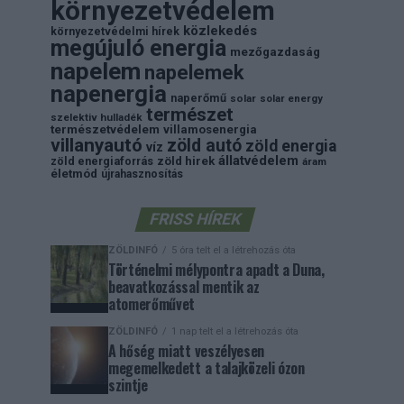
környezetvédelem
közlekedés
környezetvédelmi hírek
megújuló energia
mezőgazdaság
napelem
napelemek
napenergia
naperőmű
solar
solar energy
természet
szelektiv hulladék
természetvédelem
villamosenergia
villanyautó
zöld autó
zöld energia
víz
állatvédelem
zöld energiaforrás
zöld hirek
áram
életmód
újrahasznosítás
FRISS HÍREK
ZÖLDINFÓ
5 óra telt el a létrehozás óta
Történelmi mélypontra apadt a Duna,
beavatkozással mentik az
atomerőművet
ZÖLDINFÓ
1 nap telt el a létrehozás óta
A hőség miatt veszélyesen
megemelkedett a talajközeli ózon
szintje