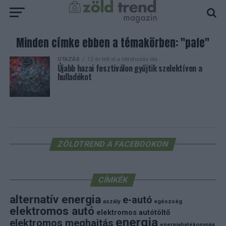
Minden címke ebben a témakörben: "pafe"
UTAZÁS
12 év telt el a létrehozás óta
Újabb hazai fesztiválon gyűjtik szelektíven a
hulladékot
ZÖLDTREND A FACEBOOKON
CÍMKÉK
alternatív energia
e-autó
aszály
egészség
elektromos autó
elektromos autótöltő
energia
elektromos meghajtás
energiahatékonyság