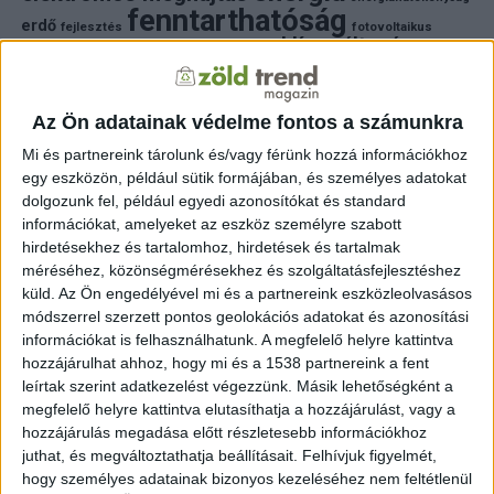
fenntarthatóság
erdő
fejlesztés
fotovoltaikus
klímaváltozás
földgáz
fűtés
időjárás
napelem
hulladék
környezet
klímavédelem
környezetvédelem
környezetvédelmi hírek
megújuló energia
Az Ön adatainak védelme fontos a számunkra
közlekedés
mezőgazdaság
napelem
napenergia
napelemek
Mi és partnereink tárolunk és/vagy férünk hozzá információkhoz
természet
egy eszközön, például sütik formájában, és személyes adatokat
naperőmű
solar
solar energy
szelektiv hulladék
villanyautó
zöld
dolgozunk fel, például egyedi azonosítókat és standard
természetvédelem
víz
villamosenergia
autó
zöld energia
zöld energiaforrás
zöld hirek
információkat, amelyeket az eszköz személyre szabott
állatvédelem
életmód
áram
újrahasznosítás
hirdetésekhez és tartalomhoz, hirdetések és tartalmak
méréséhez, közönségmérésekhez és szolgáltatásfejlesztéshez
FRISS HÍREK
küld.
Az Ön engedélyével mi és a partnereink eszközleolvasásos
módszerrel szerzett pontos geolokációs adatokat és azonosítási
ZÖLDINFÓ
13 óra telt el a létrehozás óta
információkat is felhasználhatunk. A megfelelő helyre kattintva
Budapest zöldterületeit a kánikulában is öntözni kell
hozzájárulhat ahhoz, hogy mi és a 1538 partnereink a fent
– a Főkert indokolta a korlátozást
leírtak szerint adatkezelést végezzünk. Másik lehetőségként a
megfelelő helyre kattintva elutasíthatja a hozzájárulást, vagy a
ZÖLDINFÓ
13 óra telt el a létrehozás óta
hozzájárulás megadása előtt részletesebb információkhoz
A hőség miatt korlátozzák az atomerőmű
juthat, és megváltoztathatja beállításait.
Felhívjuk figyelmét,
működését Szlovéniában
hogy személyes adatainak bizonyos kezeléséhez nem feltétlenül