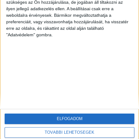
szükséges az Ön hozzájárulása, de jogában áll tiltakozni az
ZÖLDINFÓ
20 óra telt el a létrehozás óta
ilyen jellegű adatkezelés ellen. A beállításai csak erre a
Történelmi mélypontra apadt a Duna,
weboldalra érvényesek. Bármikor megváltoztathatja a
beavatkozással mentik az atomerőművet
preferenciáit, vagy visszavonhatja hozzájárulását, ha visszatér
erre az oldalra, és rákattint az oldal alján található
ZÖLDINFÓ
2 nap telt el a létrehozás óta
"Adatvédelem" gombra.
A hőség miatt veszélyesen megemelkedett a
talajközeli ózon szintje
ZÖLDINFÓ
2 nap telt el a létrehozás óta
Rekordhőség és történelmi aszály sújtja
Horvátországot, a folyók apadnak
ELFOGADOM
TOVÁBBI LEHETŐSÉGEK