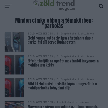
Minden címke ebben a témakörben:
"parkolás"
ZÖLD KÖZLEKEDÉS
3 hónap telt el a létrehozás óta
Elektromos autósok: igazságtalan a dupla
parkolási díj terve Budapesten
ZÖLD KÖZLEKEDÉS
5 hónap telt el a létrehozás óta
Elfelejthetjük az aprót: mostantól ingyenes a
mobilos parkolás
ZÖLD KÖZLEKEDÉS
5 hónap telt el a létrehozás óta
Zöld közlekedést erősítő lépés: megszűnik a
mobilparkolás kényelmi díja
ZÖLD KÖZLEKEDÉS
1 év telt el a létrehozás óta
Magyarországon maradnak az utcai roncsok,