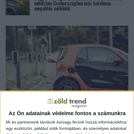
miközben Csehországban már hatékony
megoldás működik
ZÖLD KÖZLEKEDÉS
2 év telt el a létrehozás óta
Az Ön adatainak védelme fontos a számunkra
Megérkezett a digitális parkolás és
töltés az elektromos autók világába
Mi és partnereink tárolunk és/vagy férünk hozzá információkhoz
egy eszközön, például sütik formájában, és személyes adatokat