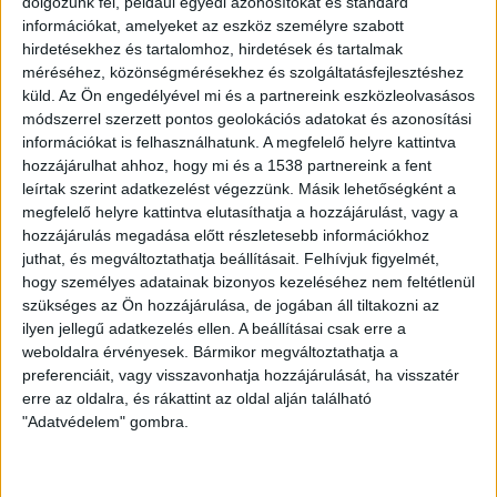
dolgozunk fel, például egyedi azonosítókat és standard
ZÖLDINFÓ
11 év telt el a létrehozás óta
információkat, amelyeket az eszköz személyre szabott
Bicikliknek épül parkolóház Stockholmban
hirdetésekhez és tartalomhoz, hirdetések és tartalmak
méréséhez, közönségmérésekhez és szolgáltatásfejlesztéshez
küld.
Az Ön engedélyével mi és a partnereink eszközleolvasásos
módszerrel szerzett pontos geolokációs adatokat és azonosítási
ZÖLD KÖZLEKEDÉS
12 év telt el a létrehozás óta
információkat is felhasználhatunk. A megfelelő helyre kattintva
Már robot parkolja a kocsikat, a minimálbér
feléért (videó)
hozzájárulhat ahhoz, hogy mi és a 1538 partnereink a fent
leírtak szerint adatkezelést végezzünk. Másik lehetőségként a
megfelelő helyre kattintva elutasíthatja a hozzájárulást, vagy a
hozzájárulás megadása előtt részletesebb információkhoz
juthat, és megváltoztathatja beállításait.
Felhívjuk figyelmét,
hogy személyes adatainak bizonyos kezeléséhez nem feltétlenül
szükséges az Ön hozzájárulása, de jogában áll tiltakozni az
ZÖLDTREND A FACEBOOKON
ilyen jellegű adatkezelés ellen. A beállításai csak erre a
weboldalra érvényesek. Bármikor megváltoztathatja a
preferenciáit, vagy visszavonhatja hozzájárulását, ha visszatér
CÍMKÉK
erre az oldalra, és rákattint az oldal alján található
"Adatvédelem" gombra.
alternatív energia
e-autó
aszály
egészség
elektromos autó
elektromos autótöltő
energia
elektromos meghajtás
energiahatékonyság