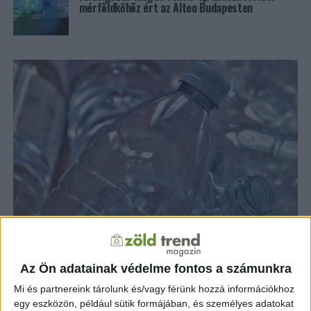
mérföldkőhöz ért az Alteo Budapesten
ZÖLDINFÓ
1 év telt el a létrehozás óta
Több mint kétmilliárd palack
Az Ön adatainak védelme fontos a számunkra
visszaváltva: Magyarország erősíti
Mi és partnereink tárolunk és/vagy férünk hozzá információkhoz
hulladékmentes jövőjét
egy eszközön, például sütik formájában, és személyes adatokat