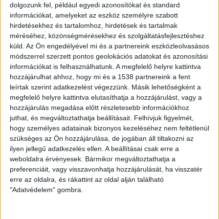
dolgozunk fel, például egyedi azonosítókat és standard
információkat, amelyeket az eszköz személyre szabott
DESIGN
11 év telt el a létrehozás óta
hirdetésekhez és tartalomhoz, hirdetések és tartalmak
Nem kell többet sem kulacsot cipelni, sem PET
méréséhez, közönségmérésekhez és szolgáltatásfejlesztéshez
palackkal környezetszennyezni
küld.
Az Ön engedélyével mi és a partnereink eszközleolvasásos
módszerrel szerzett pontos geolokációs adatokat és azonosítási
információkat is felhasználhatunk. A megfelelő helyre kattintva
OTTHON
11 év telt el a létrehozás óta
Házak PET-palackokból
hozzájárulhat ahhoz, hogy mi és a 1538 partnereink a fent
leírtak szerint adatkezelést végezzünk. Másik lehetőségként a
megfelelő helyre kattintva elutasíthatja a hozzájárulást, vagy a
hozzájárulás megadása előtt részletesebb információkhoz
juthat, és megváltoztathatja beállításait.
Felhívjuk figyelmét,
hogy személyes adatainak bizonyos kezeléséhez nem feltétlenül
szükséges az Ön hozzájárulása, de jogában áll tiltakozni az
ilyen jellegű adatkezelés ellen. A beállításai csak erre a
ZÖLDTREND A FACEBOOKON
weboldalra érvényesek. Bármikor megváltoztathatja a
preferenciáit, vagy visszavonhatja hozzájárulását, ha visszatér
erre az oldalra, és rákattint az oldal alján található
CÍMKÉK
"Adatvédelem" gombra.
alternatív energia
e-autó
aszály
egészség
elektromos autó
elektromos autótöltő