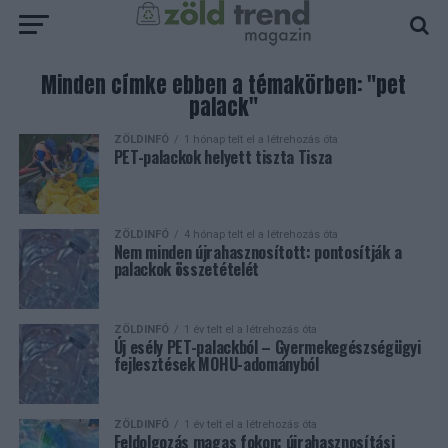
Minden címke ebben a témakörben: "pet
palack"
ZÖLDINFÓ
1 hónap telt el a létrehozás óta
PET-palackok helyett tiszta Tisza
ZÖLDINFÓ
4 hónap telt el a létrehozás óta
Nem minden újrahasznosított: pontosítják a
palackok összetételét
ZÖLDINFÓ
1 év telt el a létrehozás óta
Új esély PET-palackból – Gyermekegészségügyi
fejlesztések MOHU-adományból
ZÖLDINFÓ
1 év telt el a létrehozás óta
Feldolgozás magas fokon: újrahasznosítási