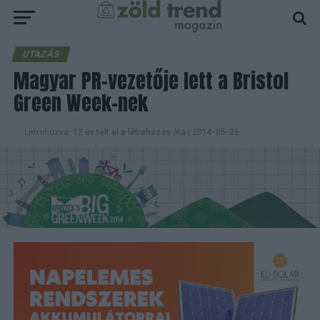
UTAZÁS
Magyar PR-vezetője lett a Bristol
Green Week-nek
Létrehozva:
12 év telt el a létrehozás óta
|
2014-05-26