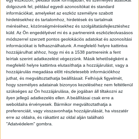
egy eszközön, például sütik formájában, és személyes adatokat
mindazzal a sok programmal, kezdeményezéssel, ami itt,
dolgozunk fel, például egyedi azonosítókat és standard
nálunk már évek, évtizedek óta gyakorlat. Ezért külön
információkat, amelyeket az eszköz személyre szabott
öröm, hogy András nem csak évtizedes
hirdetésekhez és tartalomhoz, hirdetések és tartalmak
méréséhez, közönségmérésekhez és szolgáltatásfejlesztéshez
kommunikációs tapasztalatát, hanem a
küld.
Az Ön engedélyével mi és a partnereink eszközleolvasásos
„nemzetköziséget” is hozta a csapatunkba.
módszerrel szerzett pontos geolokációs adatokat és azonosítási
(Paul Rainger, fesztiváligazgató)
információkat is felhasználhatunk. A megfelelő helyre kattintva
hozzájárulhat ahhoz, hogy mi és a 1538 partnereink a fent
Sztaniszláv András több mint tíz éve dolgozik vállalati
leírtak szerint adatkezelést végezzünk. Másik lehetőségként a
kommunikációs területen, számos magyar vállalatnál
megfelelő helyre kattintva elutasíthatja a hozzájárulást, vagy a
stratégiai tanácsadóként segítette Társadalmi
hozzájárulás megadása előtt részletesebb információkhoz
Felelősségvállalási (CSR) és Fenntarthatósági (SD)
juthat, és megváltoztathatja beállításait.
Felhívjuk figyelmét,
stratégiák, jelentések és kommunikációs projektek
hogy személyes adatainak bizonyos kezeléséhez nem feltétlenül
szükséges az Ön hozzájárulása, de jogában áll tiltakozni az
tervezését, létrejöttét. Néhány hónapja a cég nyitott az
ilyen jellegű adatkezelés ellen. A beállításai csak erre a
Egyesüli Királyság piaca felé, a feladatot ennek jegyében
weboldalra érvényesek. Bármikor megváltoztathatja a
vállalta el. A felkérésre a bristoli polgármesterrel
preferenciáit, vagy visszavonhatja hozzájárulását, ha visszatér
történt beszélgetést követően került sor, a munkát pro-
erre az oldalra, és rákattint az oldal alján található
bono, tehát díjazás nélkül végzi. “Különösen érdekes
"Adatvédelem" gombra.
kihívás lesz megfelelni a nálunk sok szempontból
sokkal fejlettebb “zöld” hagyományokkal, gyakorlattal