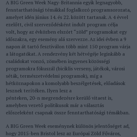
A BIG Green Week Nagy-Britannia egyik legnagyobb,
fenntarthatósági témákkal foglalkozó programsorozata,
amelyet idén június 14. és 22. között tartanak. A 4 évvel
ezelőtt, civil szerveződésként indult program célja
volt, hogy az évközben elszórt “zöld” programokat egy
időszakra, egy esemény alá szervezze. Az idei évben a 9
napon át tartó fesztiválon több mint 150 program várja
a látogatókat. A rendezvény két hétvégéje leginkább a
családokat vonzó, zömében ingyenes közösségi
programokra fókuszál (biciklis verseny, játékok, városi
séták, természetvédelmi programok), míg a
hétköznapokon a komolyabb beszélgetések, előadások
lesznek terítéken. Ilyen lesz a
pénteken, 20-n megrendezésre kerülő vitaest is,
amelyben vezető politikusok már a választás
előszeleként csapnak össze fenntarthatósági témákban.
A BIG Green Week eseménynek különös jelentőséget ad,
hogy 2015-ben Bristol lesz az Európai Zöld Főváros,