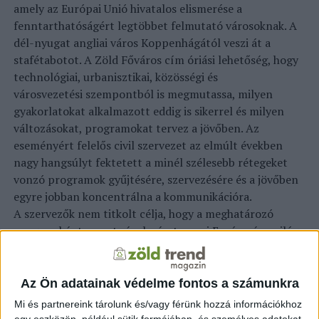
amely az Európai Unió hivatalos elismerése a
fenntarthatóságért legtöbbet felmutató városoknak. A
dél-nyugat angliai város Koppenhágától veszi át a
stafétabotot. A Zöld Főváros cím óriási lehetőség, hogy
technológiai, urbanisztikai, közösségi és
városvezetési szempontból is megmutassa, milyen
gyakorlatokat alkalmazott eddig is sikerrel és milyen
változásokat, programokat tervez a jövőben. Az
eseményért felelős civil szervezet az elmúlt években
nagy hangsúlyt fektetett a minél szélesebb rétegeket
vonzó programok gyűjtésére, szervezésére és a jövőben
egyre jobban koncentrálna a kommunikációra.
A szervezők nem titkolt célja, hogy a meghatározó
programként szeretnének részt venni Európa és a világ
fenntartható fejlődésről gondolkodó civil
kezdeményezései között.
Az Ön adatainak védelme fontos a számunkra
Az Európa Zöld Fővárosa cím nagy lehetőség Bristolnak,
Mi és partnereink tárolunk és/vagy férünk hozzá információkhoz
hogy a nemzetközi vérkeringésbe is bekapcsolódhassunk