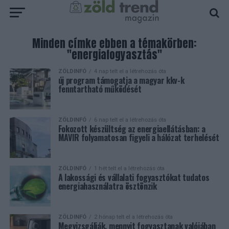
Minden címke ebben a témakörben:
"energiafogyasztás"
ZÖLDINFÓ
4 nap telt el a létrehozás óta
új program támogatja a magyar kkv-k
fenntartható működését
ZÖLDINFÓ
6 nap telt el a létrehozás óta
Fokozott készültség az energiaellátásban: a
MAVIR folyamatosan figyeli a hálózat terhelését
ZÖLDINFÓ
1 hét telt el a létrehozás óta
A lakossági és vállalati fogyasztókat tudatos
energiahasználatra ösztönzik
ZÖLDINFÓ
2 hónap telt el a létrehozás óta
Megvizsgálják, mennyit fogyasztanak valójában