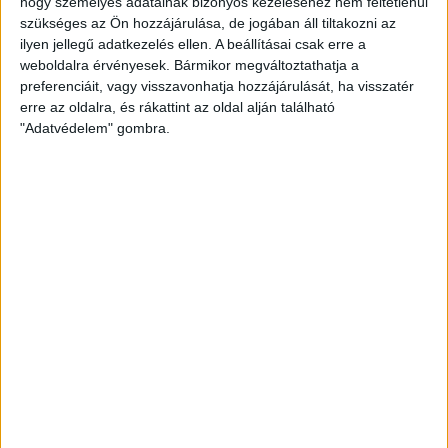
hogy személyes adatainak bizonyos kezeléséhez nem feltétlenül
szükséges az Ön hozzájárulása, de jogában áll tiltakozni az
ilyen jellegű adatkezelés ellen. A beállításai csak erre a
weboldalra érvényesek. Bármikor megváltoztathatja a
preferenciáit, vagy visszavonhatja hozzájárulását, ha visszatér
erre az oldalra, és rákattint az oldal alján található
"Adatvédelem" gombra.
ZÖLDINFÓ
3 év telt el a létrehozás óta
Kína új akciótervet mutatott be a
levegőminőség javítására
1 OLDAL 2
1
2