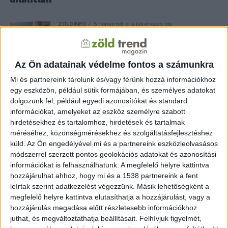
ZÖLDINFÓ
5 hónap telt el a létrehozás óta
Még többek számára elérhető az energetikai
támogatás
Az Ön adatainak védelme fontos a számunkra
ZÖLDINFÓ
5 hónap telt el a létrehozás óta
Mi és partnereink tárolunk és/vagy férünk hozzá információkhoz
A magas energiafogyasztás mögött szerkezeti
problémák állnak Magyarországon
egy eszközön, például sütik formájában, és személyes adatokat
dolgozunk fel, például egyedi azonosítókat és standard
információkat, amelyeket az eszköz személyre szabott
ZÖLD ENERGIA
11 hónap telt el a létrehozás óta
hirdetésekhez és tartalomhoz, hirdetések és tartalmak
Napelemek és alállomások: rekordévet zárhat az
méréséhez, közönségmérésekhez és szolgáltatásfejlesztéshez
energiaszektor 2025-ben
küld.
Az Ön engedélyével mi és a partnereink eszközleolvasásos
módszerrel szerzett pontos geolokációs adatokat és azonosítási
információkat is felhasználhatunk. A megfelelő helyre kattintva
ZÖLD ENERGIA
3 év telt el a létrehozás óta
hozzájárulhat ahhoz, hogy mi és a 1538 partnereink a fent
EEA: nehéz lesz az uniónak 2030-ig teljesíteni a
környezetvédelmi célkitűzéseket
leírtak szerint adatkezelést végezzünk. Másik lehetőségként a
megfelelő helyre kattintva elutasíthatja a hozzájárulást, vagy a
hozzájárulás megadása előtt részletesebb információkhoz
juthat, és megváltoztathatja beállításait.
Felhívjuk figyelmét,