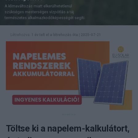
A klímaváltozás miatt elkerülhetetlenül
szükséges mesterséges vízpótlás a táj
természetes alkalmazkodóképességét segíti.
Létrehozva:
1 év telt el a létrehozás óta
|
2025-07-21
Töltse ki a napelem-kalkulátort,