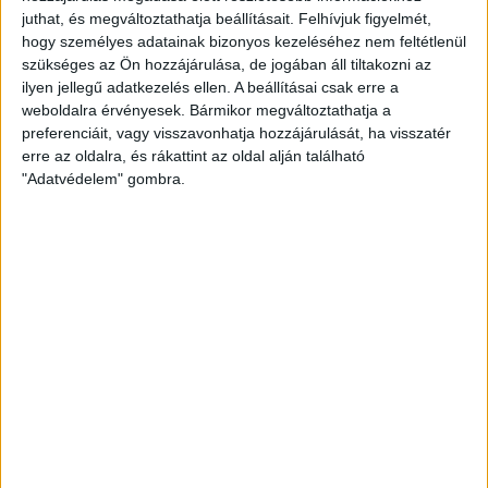
juthat, és megváltoztathatja beállításait.
Felhívjuk figyelmét,
zajlik, a víz zavartalan átfolyásához szükséges feltételek
hogy személyes adatainak bizonyos kezeléséhez nem feltétlenül
kialakítása érdekében. Ez a közel 4,5 millió forintból
szükséges az Ön hozzájárulása, de jogában áll tiltakozni az
megvalósuló munka azért is fontos, mert a Tisza-tóból,
ilyen jellegű adatkezelés ellen. A beállításai csak erre a
gravitációs úton érkező vízutánpótlás végül a Tiszába
weboldalra érvényesek. Bármikor megváltoztathatja a
érkezik – tette hozzá.
preferenciáit, vagy visszavonhatja hozzájárulását, ha visszatér
erre az oldalra, és rákattint az oldal alján található
Jelezte, a csatorna feltöltésével mintegy 82 hektárt
"Adatvédelem" gombra.
borít majd víz a Hanyi-tiszasülyi árvízszintcsökkentő
tározó területén, ennek folyamatos fenntartása
mintegy 1,5 millió köbméter víz felhasználását igényli.
Ezzel olyan hosszú távú, az ökoszisztéma szempontjából
nélkülözhetetlen beavatkozásra kerül sor, amely
tartósan javítja a tározó vízmegtartó képességét –
húzta alá. Szabó Zsolt, a dél-hevesi térség országgyűlési
képviselője (Fidesz) az eseményen arról beszélt, hogy 7
olyan nagyberuházás zajlik, illetve valósult meg az
elmúlt időszakban választókerületében, amely
kimondottan a vízmegtartást célozza. Ezek jelentőségét