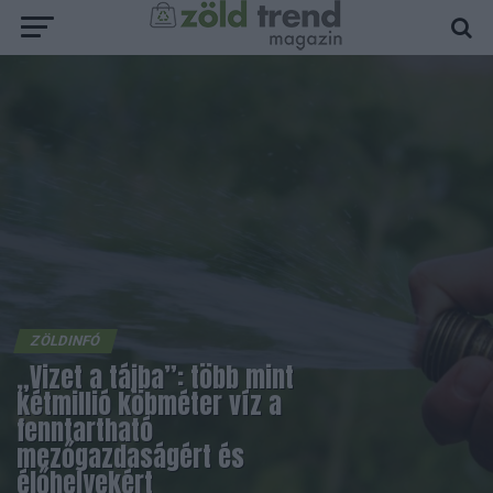
ZÖLDINFÓ
„Vizet a tájba”: több mint
kétmillió köbméter víz a
fenntartható
mezőgazdaságért és
élőhelyekért