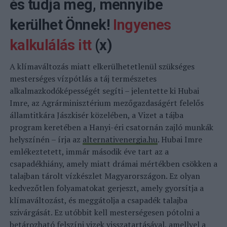
és tudja meg, mennyibe
kerülhet Önnek!
Ingyenes
kalkulálás itt
(x)
A klímaváltozás miatt elkerülhetetlenül szükséges
mesterséges vízpótlás a táj természetes
alkalmazkodóképességét segíti – jelentette ki Hubai
Imre, az Agrárminisztérium mezőgazdaságért felelős
államtitkára Jászkisér közelében, a Vizet a tájba
program keretében a Hanyi-éri csatornán zajló munkák
helyszínén – írja az
alternativenergia.hu
. Hubai Imre
emlékeztetett, immár második éve tart az a
csapadékhiány, amely miatt drámai mértékben csökken a
talajban tárolt vízkészlet Magyarországon. Ez olyan
kedvezőtlen folyamatokat gerjeszt, amely gyorsítja a
klímaváltozást, és meggátolja a csapadék talajba
szivárgását. Ez utóbbit kell mesterségesen pótolni a
betározható felszíni vizek visszatartásával, amellyel a