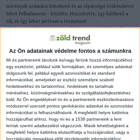
növények számára felvehető és az elpárolgó vízkészletet
lehet felhalmozni – közölte. Hozzátette, így hűthető a
táj, és így lehet javítani a természet
alkalmazkodóképességét a táj üzemanyagát jelentő
vízzel. Mindez a gazdák klímaváltozáshoz történő
alkalmazkodását is segíti az öntözési lehetőségek
bővítésével, a hozzáférés megkönnyítésével – mutatott
Az Ön adatainak védelme fontos a számunkra
rá.
Mi és partnereink tárolunk és/vagy férünk hozzá információkhoz
egy eszközön, például sütik formájában, és személyes adatokat
Szavai szerint a kormány időben lépett, és az
dolgozunk fel, például egyedi azonosítókat és standard
aszályvédelmi akcióterv keretében 4,7 milliárd forint
információkat, amelyeket az eszköz személyre szabott
hirdetésekhez és tartalomhoz, hirdetések és tartalmak
azonnali forrást biztosított a szükséges vízpótlási és a
méréséhez, közönségmérésekhez és szolgáltatásfejlesztéshez
kapcsolódó meder-, illetve partrendezési munkák
küld.
Az Ön engedélyével mi és a partnereink eszközleolvasásos
elvégzéséhez. Ebből a pénzből 265 helyszínen végeznek
módszerrel szerzett pontos geolokációs adatokat és azonosítási
beavatkozásokat, a vízpótlások helyszínein eddig 172
információkat is felhasználhatunk. A megfelelő helyre kattintva
szivattyú, mintegy 1000 ember és 190 munkagép
hozzájárulhat ahhoz, hogy mi és a 1538 partnereink a fent
bevetésére volt szükség. Ismertetése szerint a Hanyi-éri
leírtak szerint adatkezelést végezzünk. Másik lehetőségként a
csatornán jelenleg 26 kilométernyi kotrással és 50
megfelelő helyre kattintva elutasíthatja a hozzájárulást, vagy a
hozzájárulás megadása előtt részletesebb információkhoz
hektárnyi kaszálással is járó meder- és parttisztítás