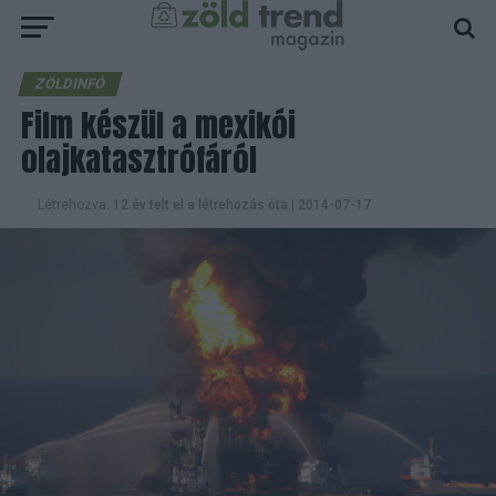
ZÖLDINFÓ
Film készül a mexikói
olajkatasztrófáról
Létrehozva:
12 év telt el a létrehozás óta
|
2014-07-17