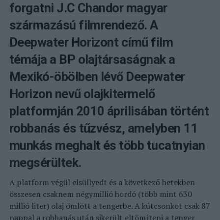
forgatni J.C Chandor magyar
származású filmrendező. A
Deepwater Horizont című film
témája a BP olajtársaságnak a
Mexikó-öbölben lévő Deepwater
Horizon nevű olajkitermelő
platformján 2010 áprilisában történt
robbanás és tűzvész, amelyben 11
munkás meghalt és több tucatnyian
megsérültek.
A platform végül elsüllyedt és a következő hetekben
összesen csaknem négymillió hordó (több mint 630
millió liter) olaj ömlött a tengerbe. A kútcsonkot csak 87
nappal a robbanás után sikerült eltömíteni a tenger