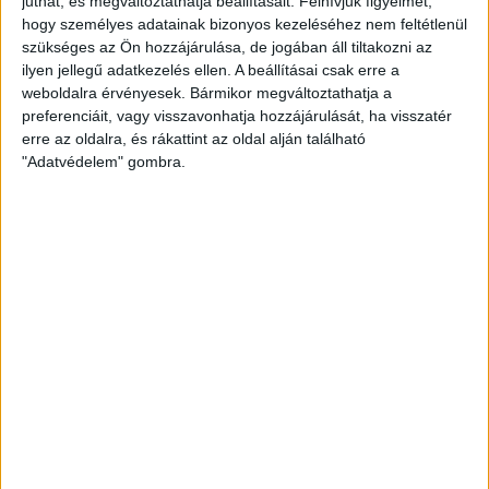
juthat, és megváltoztathatja beállításait.
Felhívjuk figyelmét,
hogy személyes adatainak bizonyos kezeléséhez nem feltétlenül
szükséges az Ön hozzájárulása, de jogában áll tiltakozni az
ilyen jellegű adatkezelés ellen. A beállításai csak erre a
HOZZÁSZÓLÁS KÜLDÉSE
weboldalra érvényesek. Bármikor megváltoztathatja a
preferenciáit, vagy visszavonhatja hozzájárulását, ha visszatér
erre az oldalra, és rákattint az oldal alján található
"Adatvédelem" gombra.
ZÖLDINFÓ
Sáskainvázió fenyegeti az alföldi
termőterületeket, intézkedett a
Nébih
Sáskaveszély miatt szükséghelyzeti engedélyt adott több
növényvédőszerre a Nébih.
Létrehozva:
25 perc telt el a létrehozás óta
|
2026-08-10