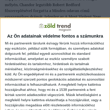
mélyén. Chandor legutóbb Robert Redford
főszereplésével forgatta a Minden odavan című
egyszemélyes drámát. Jelenleg az A Most Violent Year
című, bevándorlókról szóló új filmjét forgatja Oscar
Isaac és Jessica Chastain főszereplésével. 2011-ben az
általa rendezett Krízispont című filmet jelölték a
Az Ön adatainak védelme fontos a számunkra
legjobb forgatókönyv Oscar-díjára.
Mi és partnereink tárolunk és/vagy férünk hozzá információkhoz
egy eszközön, például sütik formájában, és személyes adatokat
forrás:
index.hu
dolgozunk fel, például egyedi azonosítókat és standard
információkat, amelyeket az eszköz személyre szabott
hirdetésekhez és tartalomhoz, hirdetések és tartalmak
méréséhez, közönségmérésekhez és szolgáltatásfejlesztéshez
küld.
Az Ön engedélyével mi és a partnereink eszközleolvasásos
KAPCSOLÓDÓ TARTALOM:
DEEPWATER HORIZONT
DOKUMENTUMFILM
J.C CHANDOR
OLAJKATASZTRÓFA
módszerrel szerzett pontos geolokációs adatokat és azonosítási
információkat is felhasználhatunk. A megfelelő helyre kattintva
EZ IS ÉRDEKELHET
hozzájárulhat ahhoz, hogy mi és a 1538 partnereink a fent
leírtak szerint adatkezelést végezzünk. Másik lehetőségként a
Újabb 18 milliárd dollárra büntették a BP-t
megfelelő helyre kattintva elutasíthatja a hozzájárulást, vagy a
az amerikai olajkatasztrófa miatt
hozzájárulás megadása előtt részletesebb információkhoz