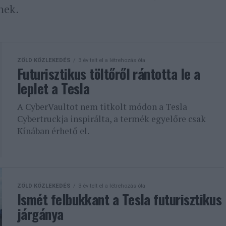
nek.
ZÖLD KÖZLEKEDÉS
3 év telt el a létrehozás óta
Futurisztikus töltőről rántotta le a
leplet a Tesla
A CyberVaultot nem titkolt módon a Tesla
Cybertruckja inspirálta, a termék egyelőre csak
Kínában érhető el.
ZÖLD KÖZLEKEDÉS
3 év telt el a létrehozás óta
Ismét felbukkant a Tesla futurisztikus
járgánya