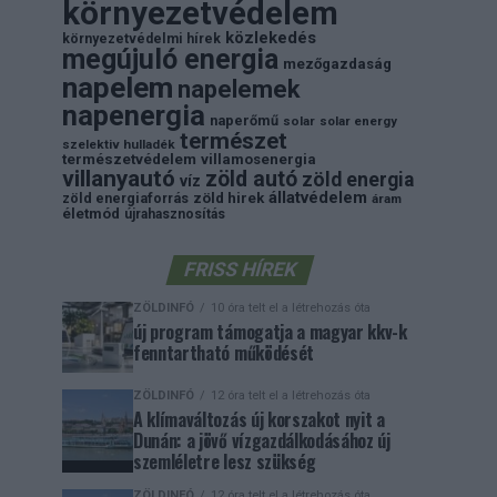
környezetvédelem
közlekedés
környezetvédelmi hírek
megújuló energia
mezőgazdaság
napelem
napelemek
napenergia
naperőmű
solar
solar energy
természet
szelektiv hulladék
természetvédelem
villamosenergia
villanyautó
zöld autó
zöld energia
víz
állatvédelem
zöld energiaforrás
zöld hirek
áram
életmód
újrahasznosítás
FRISS HÍREK
ZÖLDINFÓ
10 óra telt el a létrehozás óta
új program támogatja a magyar kkv-k
fenntartható működését
ZÖLDINFÓ
12 óra telt el a létrehozás óta
A klímaváltozás új korszakot nyit a
Dunán: a jövő vízgazdálkodásához új
szemléletre lesz szükség
ZÖLDINFÓ
12 óra telt el a létrehozás óta