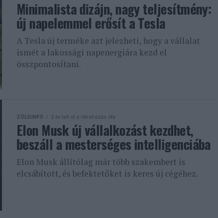
Minimalista dizájn, nagy teljesítmény:
új napelemmel erősít a Tesla
A Tesla új terméke azt jelezheti, hogy a vállalat
ismét a lakossági napenergiára kezd el
összpontosítani.
ZÖLDINFÓ
3 év telt el a létrehozás óta
Elon Musk új vállalkozást kezdhet,
beszáll a mesterséges intelligenciába
Elon Musk állítólag már több szakembert is
elcsábított, és befektetőket is keres új cégéhez.