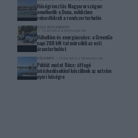
Hőségriasztás Magyarországon:
emelkedik a Duna, miközben
rekordközeli a rendszerterhelés
ZÖLD KÖZLEKEDÉS
12 óra telt el a létrehozás óta
Hőhullám és energiacsúcs: a GreenGo
napi 200 kW-tal mérsékli az esti
áramterhelést
ZÖLDINFÓ
13 óra telt el a létrehozás óta
Példát mutat Bécs: átfogó
intézkedésekkel készülnek az extrém
nyári hőségre