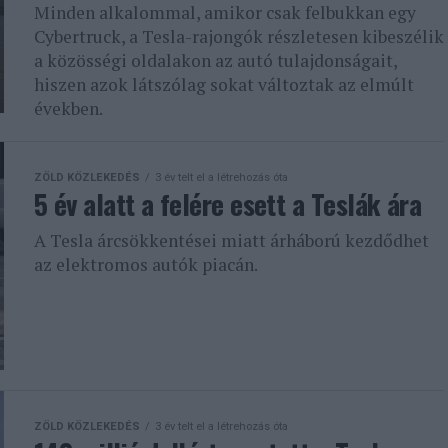
Minden alkalommal, amikor csak felbukkan egy
Cybertruck, a Tesla-rajongók részletesen kibeszélik
a közösségi oldalakon az autó tulajdonságait,
hiszen azok látszólag sokat változtak az elmúlt
években.
ZÖLD KÖZLEKEDÉS
3 év telt el a létrehozás óta
5 év alatt a felére esett a Teslák ára
A Tesla árcsökkentései miatt árháború kezdődhet
az elektromos autók piacán.
ZÖLD KÖZLEKEDÉS
3 év telt el a létrehozás óta