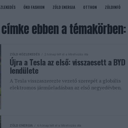
ÖZLEKEDÉS
ÖKO FASHION
ZÖLD ENERGIA
OTTHON
ZÖLDINFÓ
 címke ebben a témakörben: 
ZÖLD KÖZLEKEDÉS
2 hónap telt el a létrehozás óta
Újra a Tesla az első: visszaesett a BYD
lendülete
A Tesla visszaszerezte vezető szerepét a globális
elektromos járműeladásban az első negyedévben.
ZÖLD ENERGIA
6 hónap telt el a létrehozás óta