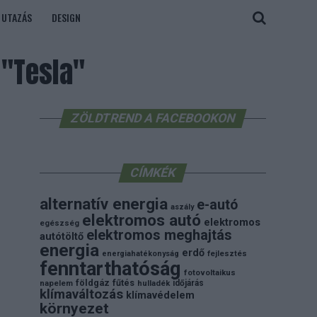
UTAZÁS
DESIGN
"Tesla"
ZÖLDTREND A FACEBOOKON
CÍMKÉK
alternatív energia
e-autó
aszály
elektromos autó
elektromos
egészség
elektromos meghajtás
autótöltő
energia
erdő
energiahatékonyság
fejlesztés
fenntarthatóság
fotovoltaikus
földgáz
fűtés
időjárás
napelem
hulladék
klímaváltozás
klímavédelem
környezet