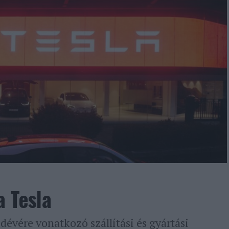
a Tesla
dévére vonatkozó szállítási és gyártási