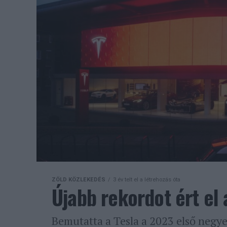
ZÖLD KÖZLEKEDÉS
3 év telt el a létrehozás óta
Újabb rekordot ért el 
Bemutatta a Tesla a 2023 első negye