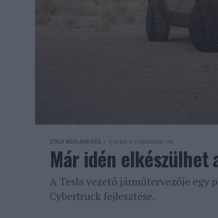
ZÖLD KÖZLEKEDÉS
4 év telt el a létrehozás óta
Már idén elkészülhet a 
A Tesla vezető járműtervezője egy po
Cybertruck fejlesztése.