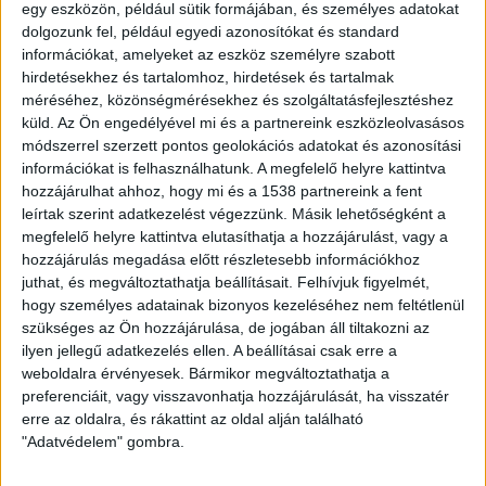
egy eszközön, például sütik formájában, és személyes adatokat
emberi tevékenység okolható-e.
dolgozunk fel, például egyedi azonosítókat és standard
információkat, amelyeket az eszköz személyre szabott
A cikk szerint az elmúlt 20 évben országos átlagban
hirdetésekhez és tartalomhoz, hirdetések és tartalmak
április 8-ára esett az utolsó tavaszi fagy. Amennyiben
méréséhez, közönségmérésekhez és szolgáltatásfejlesztéshez
pedig a 1970-80-as éveket nézték, akkor ez még április
küld.
Az Ön engedélyével mi és a partnereink eszközleolvasásos
közepén volt, azaz körülbelül egy héttel korábbra
módszerrel szerzett pontos geolokációs adatokat és azonosítási
tolódott az utolsó tavaszi fagy időpontja. A szimulációk
információkat is felhasználhatunk. A megfelelő helyre kattintva
alapján az emberi tevékenység okolható az elmúlt
hozzájárulhat ahhoz, hogy mi és a 1538 partnereink a fent
leírtak szerint adatkezelést végezzünk. Másik lehetőségként a
néhány évtizedben mért gyenge korábbra tolódásért is.
megfelelő helyre kattintva elutasíthatja a hozzájárulást, vagy a
“Lehet, hogy mi örülünk a korábbi fagyoknak, de a
hozzájárulás megadása előtt részletesebb információkhoz
növények nem” – írják a kutatók, figyelmeztetve, hogy
juthat, és megváltoztathatja beállításait.
Felhívjuk figyelmét,
amennyiben a pesszimista forgatókönyv szerint a
hogy személyes adatainak bizonyos kezeléséhez nem feltétlenül
jelenlegi kibocsátási trendek folytatódnak, akkor a
szükséges az Ön hozzájárulása, de jogában áll tiltakozni az
század végére még nagyobb lesz a különbség a vegetáció
ilyen jellegű adatkezelés ellen. A beállításai csak erre a
fejlődésének kezdete és az utolsó fagy között.
weboldalra érvényesek. Bármikor megváltoztathatja a
preferenciáit, vagy visszavonhatja hozzájárulását, ha visszatér
A vegetációs időszak kezdete sokkal gyorsabban tolódik
erre az oldalra, és rákattint az oldal alján található
"Adatvédelem" gombra.
korábbra, mint ahogyan azt az utolsó tavaszi fagyok
követni tudják, így ez a növények fejlődésében a