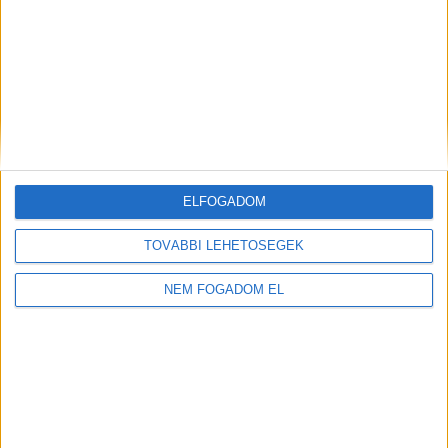
ELFOGADOM
TOVÁBBI LEHETŐSÉGEK
NEM FOGADOM EL
Töltse ki a napelem-kalkulátort, és
tudja meg, mennyibe kerülhet az Ön
rendszere!
Ingyenes kalkulálás
TOVÁBB OLVASOM