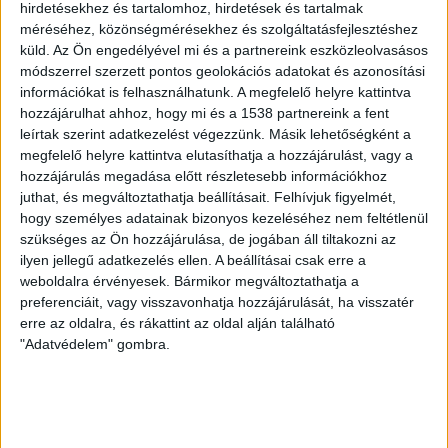
hirdetésekhez és tartalomhoz, hirdetések és tartalmak
százalék), valamint a fűtéstechnikai berendezések
méréséhez, közönségmérésekhez és szolgáltatásfejlesztéshez
folyamatos karbantartása (72 százalék). A közvélemény-
küld.
Az Ön engedélyével mi és a partnereink eszközleolvasásos
kutatásban résztvevők többsége gázzal fűt, ezt követi a
módszerrel szerzett pontos geolokációs adatokat és azonosítási
fával, távhővel és egyéb módon fűtők száma, és tízből
információkat is felhasználhatunk. A megfelelő helyre kattintva
hatan tudatosan szabályozzák az otthonuk
hozzájárulhat ahhoz, hogy mi és a 1538 partnereink a fent
hőmérsékletét.
leírtak szerint adatkezelést végezzünk. Másik lehetőségként a
megfelelő helyre kattintva elutasíthatja a hozzájárulást, vagy a
A nyílászárók cseréjével és a szigetelések javításával is
hozzájárulás megadása előtt részletesebb információkhoz
juthat, és megváltoztathatja beállításait.
Felhívjuk figyelmét,
fokozható a takarékosság, ezekre a megkérdezettek
hogy személyes adatainak bizonyos kezeléséhez nem feltétlenül
negyede fordított figyelmet – tették hozzá. “Elsősorban
szükséges az Ön hozzájárulása, de jogában áll tiltakozni az
a rezsicsökkentés politikájának és emellett az emberek
ilyen jellegű adatkezelés ellen. A beállításai csak erre a
takarékos energiahasználatának eredménye, hogy a
weboldalra érvényesek. Bármikor megváltoztathatja a
magyarok közel háromnegyedének nem kell többet
preferenciáit, vagy visszavonhatja hozzájárulását, ha visszatér
fizetnie a rezsire, mint egy évvel ezelőtt” – áll a
erre az oldalra, és rákattint az oldal alján található
közleményben.
"Adatvédelem" gombra.
KAPCSOLÓDÓ TARTALOM:
ENERGIA
NÉPESEDÉSÉRT ÉS A CSALÁDOKÉRT (KINCS)
REZSI
REZSICSÖKKENTÉS