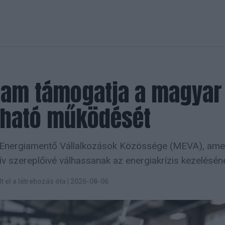
ram támogatja a magyar
tható működését
 Energiamentő Vállalkozások Közössége (MEVA), amel
ív szereplőivé válhassanak az energiakrízis kezelésén
lt el a létrehozás óta
|
2026-08-06