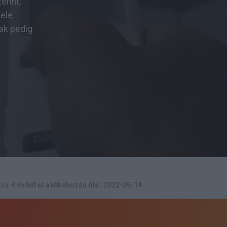
erint,
fele
ak pedig
va:
4 év telt el a létrehozás óta
|
2022-09-14