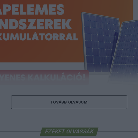
TOVÁBB OLVASOM
 a napelem-kalkulátort, és tudja meg, m
az Ön rendszere!
Ingyenes kalkulálás itt
EZEKET OLVASSÁK
hétben sorra jelentették be a nagyvállalatok, hogy vissz