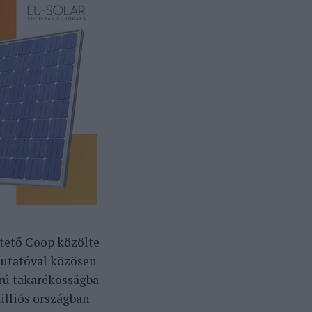
ltető Coop közölte
kutatóval közösen
orú takarékosságba
milliós országban