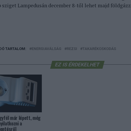
b sziget Lampedusán december 8-től lehet majd földgázza
DÓ TARTALOM:
ENERGIAVÁLSÁG
REZSI
TAKARÉKOSKODÁS
EZ IS ÉRDEKELHET
gyfél már lépett, még
yilatkozni a
entésről