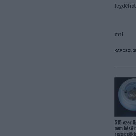
legdélib
mti
KAPCSOLÓ
515 ezer ü
nem késő n
rezsicsökk