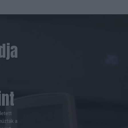
dja
int
detett
húzták a