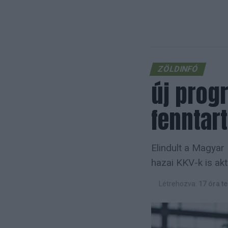
ZÖLDINFÓ
új prog
fenntar
Elindult a Magyar
hazai KKV-k is akt
Létrehozva:
17 óra te