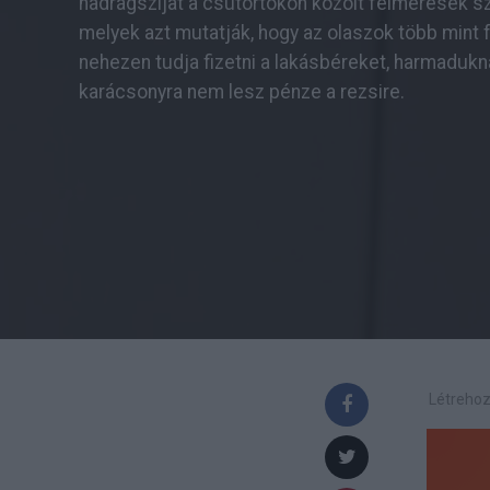
nadrágszíjat a csütörtökön közölt felmérések sz
melyek azt mutatják, hogy az olaszok több mint 
nehezen tudja fizetni a lakásbéreket, harmadukn
karácsonyra nem lesz pénze a rezsire.
Létrehoz