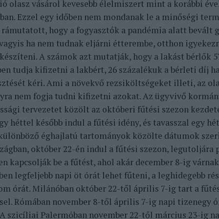
lió olasz vásárol kevesebb élelmiszert mint a korábbi év
ban. Ezzel egy időben nem mondanak le a minőségi term
 rámutatott, hogy a fogyasztók a pandémia alatt bevált 
 vagyis ha nem tudnak eljárni étterembe, otthon igyekez
 készíteni. A számok azt mutatják, hogy a lakást bérlők 
n tudja kifizetni a lakbért, 26 százalékuk a bérleti díj h
sztését kéri. Ami a növekvő rezsiköltségeket illeti, az 
yra nem fogja tudni kifizetni azokat. Az ügyvivő kormán
ssági tervezetet közölt az októberi fűtési szezon kezdet
gy héttel később indul a fűtési idény, és tavasszal egy hé
különböző éghajlatú tartományok közölte dátumok szeri
ágban, október 22-én indul a fűtési szezon, legutoljára p
en kapcsolják be a fűtést, ahol akár december 8-ig várna
en legfeljebb napi öt órát lehet fűteni, a leghidegebb ré
m órát. Milánóban október 22-től április 7-ig tart a fűté
ssel. Rómában november 8-től április 7-ig napi tizenegy
 A szicíliai Palermóban november 22-től március 23-ig na