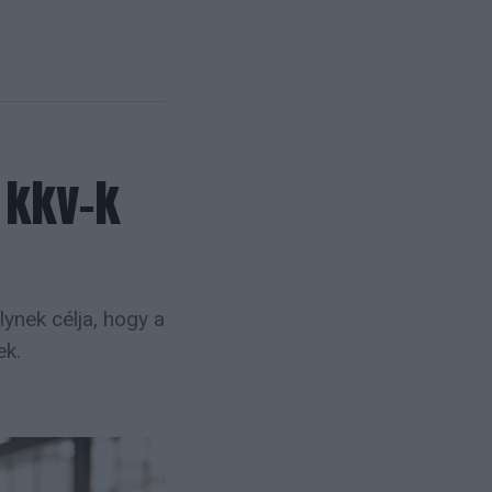
 kkv-k
ynek célja, hogy a
ek.