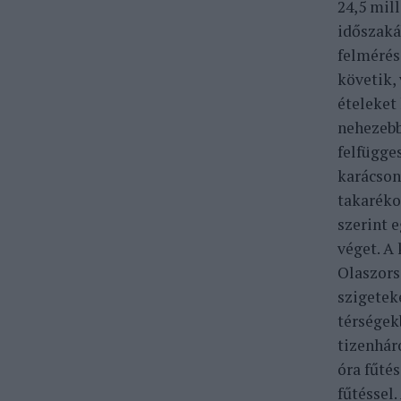
24,5 mil
időszaká
felmérés
követik,
ételeket
nehezebbe
felfügge
karácson
takaréko
szerint e
véget.
A 
Olaszorsz
szigetek
térségekb
tizenháro
óra fűté
fűtéssel.