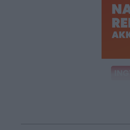
Töltse ki
kerülhet 
Az elmúlt két 