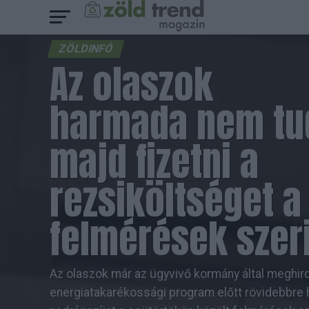
ZÖLDINFÓ
Az olaszok
harmada nem tu
majd fizetni a
rezsiköltséget a
felmérések szer
Az olaszok már az ügyvivő kormány által meghir
energiatakarékossági program előtt rövidebbre 