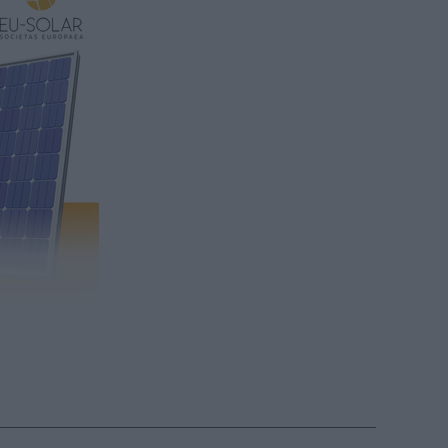
ennyibe
(x)
afogják a