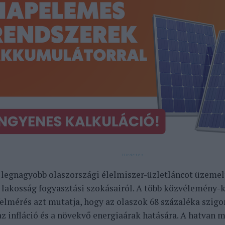
 legnagyobb olaszországi élelmiszer-üzletláncot üzeme
a lakosság fogyasztási szokásairól. A több közvélemény-
felmérés azt mutatja, hogy az olaszok 68 százaléka szig
az infláció és a növekvő energiaárak hatására. A hatvan 