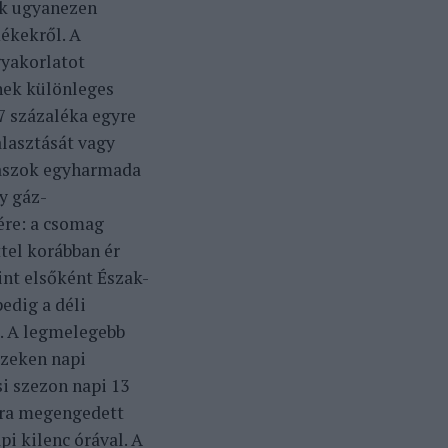
ek ugyanezen
ékekről. A
gyakorlatot
nek különleges
57 százaléka egyre
alasztását vagy
olaszok egyharmada
y gáz-
ére: a csomag
ttel korábban ér
nt elsőként Észak-
edig a déli
k. A legmelegebb
szeken napi
si szezon napi 13
 óra megengedett
pi kilenc órával. A