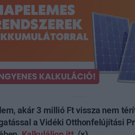
em, akár 3 millió Ft vissza nem tér
atással a Vidéki Otthonfelújítási 
tében.
Kalkuláljon itt.
(x)