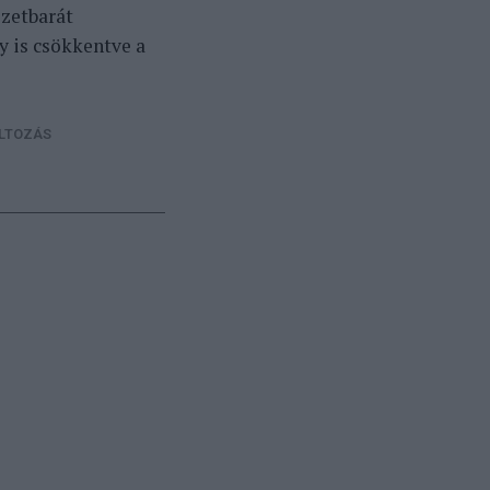
ezetbarát
y is csökkentve a
LTOZÁS