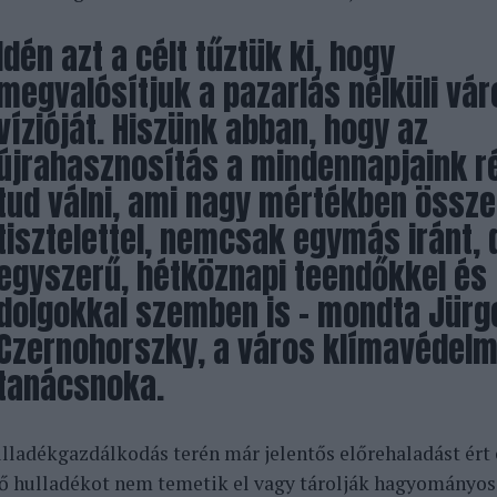
Idén azt a célt tűztük ki, hogy
megvalósítjuk a pazarlás nélküli vár
vízióját. Hiszünk abban, hogy az
újrahasznosítás a mindennapjaink r
tud válni, ami nagy mértékben össze
tisztelettel, nemcsak egymás iránt, 
egyszerű, hétköznapi teendőkkel és
dolgokkal szemben is – mondta Jürg
Czernohorszky, a város klímavédelm
tanácsnoka.
ulladékgazdálkodás terén már jelentős előrehaladást ért e
ő hulladékot nem temetik el vagy tárolják hagyományos