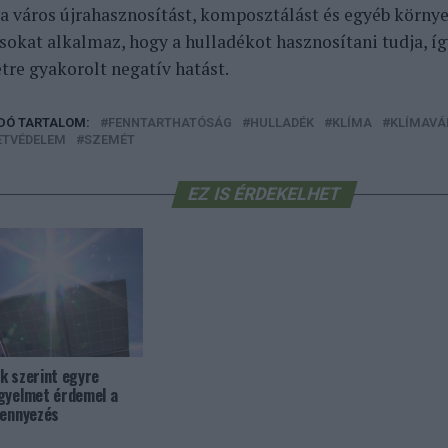
 a város újrahasznosítást, komposztálást és egyéb körny
okat alkalmaz, hogy a hulladékot hasznosítani tudja, íg
tre gyakorolt negatív hatást.
DÓ TARTALOM:
FENNTARTHATÓSÁG
HULLADÉK
KLÍMA
KLÍMAVÁ
ETVÉDELEM
SZEMÉT
EZ IS ÉRDEKELHET
k szerint egyre
gyelmet érdemel a
zennyezés