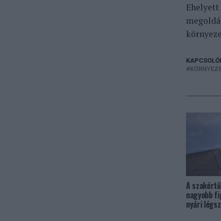
Ehelyett
megoldás
környeze
KAPCSOLÓ
KÖRNYEZ
A szakértő
nagyobb fi
nyári légs