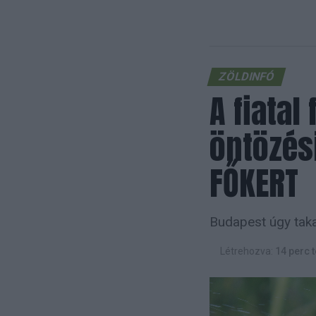
ZÖLDINFÓ
A fiatal
öntözési
FŐKERT
Budapest úgy takar
Létrehozva:
14 perc t