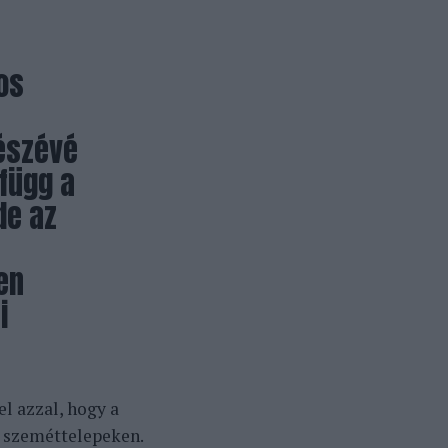
os
észévé
függ a
de az
en
i
l azzal, hogy a
 szeméttelepeken.