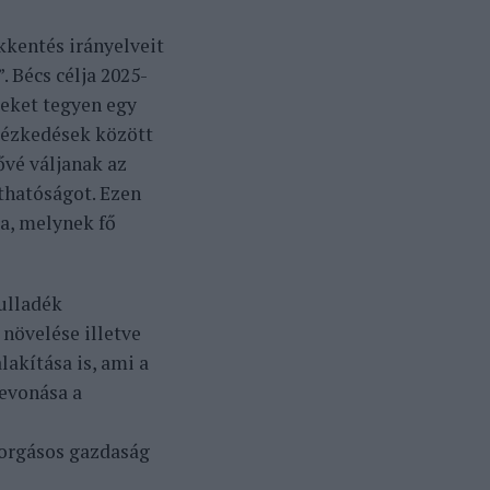
kkentés irányelveit
. Bécs célja 2025-
seket tegyen egy
tézkedések között
ővé váljanak az
thatóságot. Ezen
a, melynek fő
ulladék
növelése illetve
akítása is, ami a
bevonása a
forgásos gazdaság