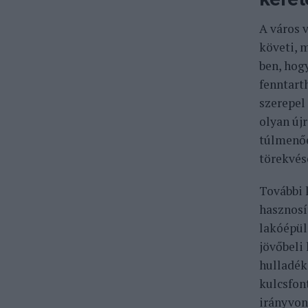
A város 
követi, m
ben, hog
fenntart
szerepel
olyan új
túlmenőe
törekvés
További 
hasznosí
lakóépül
jövőbeli 
hulladék
kulcsfon
irányvon