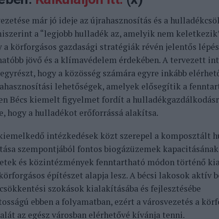
vezetése már jó ideje az újrahasznosítás és a hulladékcsö
iszerint a “legjobb hulladék az, amelyik nem keletkezik”
y a körforgásos gazdasági stratégiák révén jelentős lépé
hatóbb jövő és a klímavédelem érdekében. A tervezett in
 egyrészt, hogy a közösség számára egyre inkább elérhet
rahasznosítási lehetőségek, amelyek elősegítik a fenntar
n Bécs kiemelt figyelmet fordít a hulladékgazdálkodásr
e, hogy a hulladékot erőforrássá alakítsa.
kiemelkedő intézkedések közt szerepel a komposztált h
tása szempontjából fontos biogázüzemek kapacitásának 
etek és közintézmények fenntartható módon történő kial
körforgásos építészet alapja lesz. A bécsi lakosok aktív 
csökkentési szokások kialakításába és fejlesztésébe
tosságú ebben a folyamatban, ezért a városvezetés a kör
alát az egész városban elérhetővé kívánja tenni.