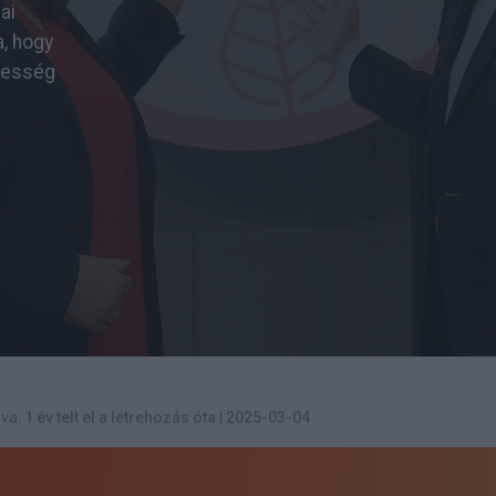
ai
, hogy
tesség
va:
1 év telt el a létrehozás óta
|
2025-03-04