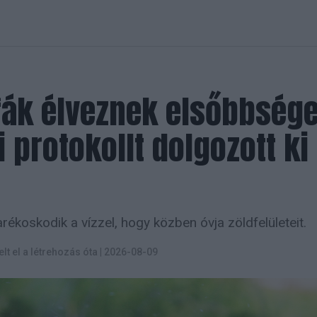
 fák élveznek elsőbbsége
 protokollt dolgozott ki
ékoskodik a vízzel, hogy közben óvja zöldfelületeit.
elt el a létrehozás óta
|
2026-08-09