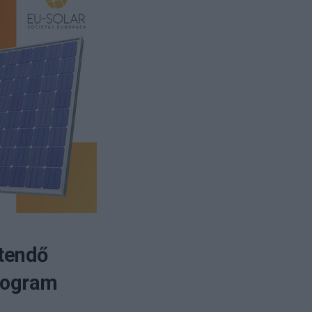
ítendő
Program