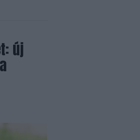
t: új
 a