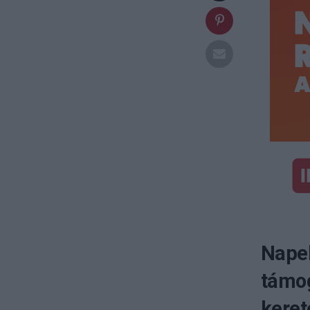
Napel
támog
kere