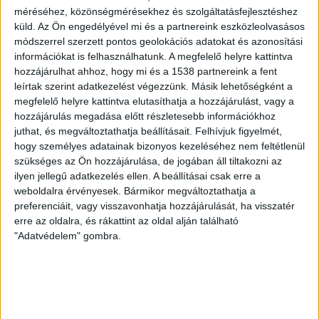
ki tegnapelőtt, és a háromnegyedét a korábbi csúcstartó
méréséhez, közönségmérésekhez és szolgáltatásfejlesztéshez
napon. A rendszerirányító Mavir januártól az ipariak
küld.
Az Ön engedélyével mi és a partnereink eszközleolvasásos
módszerrel szerzett pontos geolokációs adatokat és azonosítási
mellett képessé vált a saját célra termelő és a háztartási
információkat is felhasználhatunk. A megfelelő helyre kattintva
méretű napelemes rendszerek teljesítményének
hozzájárulhat ahhoz, hogy mi és a 1538 partnereink a fent
nyomon követésére is. A teljes naperőművi parkból az
leírtak szerint adatkezelést végezzünk. Másik lehetőségként a
áramhálózatba betáplált villamos energia mennyisége
megfelelő helyre kattintva elutasíthatja a hozzájárulást, vagy a
február 22-én déltájban szintén új csúcsot ért el 4497
hozzájárulás megadása előtt részletesebb információkhoz
megawattal – ismertették. A jövő a zöldenergiáé. A
juthat, és megváltoztathatja beállításait.
Felhívjuk figyelmét,
napelemek a hazai áramtermelés negyedét adták tavaly,
hogy személyes adatainak bizonyos kezeléséhez nem feltétlenül
szükséges az Ön hozzájárulása, de jogában áll tiltakozni az
ez a legmagasabb arány Európában. A tiszta
ilyen jellegű adatkezelés ellen. A beállításai csak erre a
energiaforrások még hatékonyabb hasznosítását az
weboldalra érvényesek. Bármikor megváltoztathatja a
energiatárolási képességek növelése szolgálhatja – írta
preferenciáit, vagy visszavonhatja hozzájárulását, ha visszatér
bejegyzésében az EM.
erre az oldalra, és rákattint az oldal alján található
"Adatvédelem" gombra.
KAPCSOLÓDÓ TARTALOM:
ALTERNATÍV ENERGIA
FENNTARTHATÓSÁG
KÖRNYEZETVÉDELEM
MEGÚJULÓ ENERGIA
NAPELEM
NAPELEMEK
NAPENERGIA
EZ IS ÉRDEKELHET