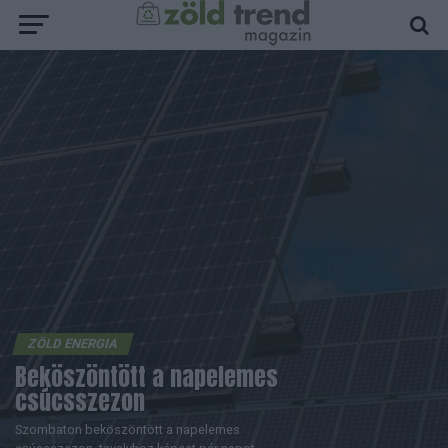
ZÖLD ENERGIA
Beköszöntött a napelemes
csúcsszezon
Szombaton beköszöntött a napelemes