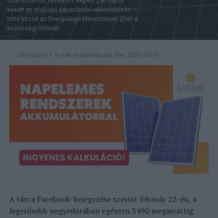
csúcsszezon, tavalyhoz képest pár napot
késett az első idei naperőművi rekorddöntés –
tette közzé az Energiaügyi Minisztérium (EM) a
közösségi oldalán.
Létrehozva:
1 év telt el a létrehozás óta
|
2025-03-01
A tárca Facebook-bejegyzése szerint február 22-én, a
legerősebb negyedórában egészen 3490 megawattig