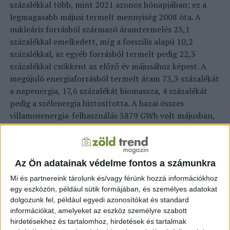
százalékkal több, mint 2021 azonos hónapjában; ez a
legmagasabb májusi termelt mennyiség 2008 óta.
A
nukleáris forrásból származó áramtermelés 23,1
százalékkal emelkedett, míg a fosszilis alapú 10,2
százalékkal, az egyéb forrásból termelt pedig 22,3
százalékkal csökkent az előző év májusához képest.
A
megújuló energiaforrásból termelt áram 73,3 százalékát
a napenergia, 17,6 százalékát biomassza, 4 százalékát
pedig a szélenergia biztosította.
A hazai összes
villamosenergia-felhasználás 3879 GWh volt májusban,
2,6 százalékkal több, mint az előző év azonos
időszakában.
Az országos primerenergia-termelés 33,35
petajoule (PJ) volt májusban, 2,47 PJ-lal nőtt az előző év
Az Ön adatainak védelme fontos a számunkra
azonos időszakához képest. Az elsődleges fosszilis
energiahordozók termelése 0,11 PJ-lal, az elsődleges
Mi és partnereink tárolunk és/vagy férünk hozzá információkhoz
megújuló energiahordozók termelése 0,21 PJ-lal, az
egy eszközön, például sütik formájában, és személyes adatokat
dolgozunk fel, például egyedi azonosítókat és standard
egyéb nem megújuló forrásokból származó
információkat, amelyeket az eszköz személyre szabott
energiatermelés 0,13 PJ-lal csökkent, míg a nukleáris
hirdetésekhez és tartalomhoz, hirdetések és tartalmak
forrásból származó 2,94 PJ-lal emelkedett az előző év