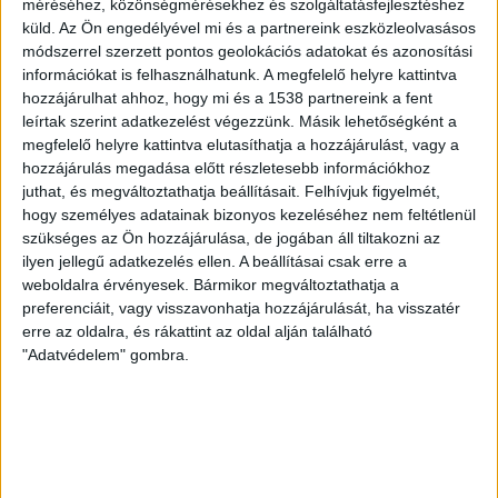
méréséhez, közönségmérésekhez és szolgáltatásfejlesztéshez
azonos időszakához képest.
küld.
Az Ön engedélyével mi és a partnereink eszközleolvasásos
módszerrel szerzett pontos geolokációs adatokat és azonosítási
Az országos primerenergia-felhasználás 74,23 PJ volt,
információkat is felhasználhatunk. A megfelelő helyre kattintva
3,14 PJ-lal csökkent az előző év azonos időszakához
hozzájárulhat ahhoz, hogy mi és a 1538 partnereink a fent
képest. A felhasználáson belül a megújuló
leírtak szerint adatkezelést végezzünk. Másik lehetőségként a
megfelelő helyre kattintva elutasíthatja a hozzájárulást, vagy a
energiaforrásoké 0,52 PJ-lal, a fosszilis
hozzájárulás megadása előtt részletesebb információkhoz
energiahordozóké 4,54 PJ-lal és az egyéb nem megújuló
juthat, és megváltoztathatja beállításait.
Felhívjuk figyelmét,
energiahordozóké 0,21 PJ-lal mérséklődött.
A fosszilis
hogy személyes adatainak bizonyos kezeléséhez nem feltétlenül
energiaforrásokon belül a földgáz felhasználása
szükséges az Ön hozzájárulása, de jogában áll tiltakozni az
csökkent, míg a szén és széntermékek, valamint a kőolaj
ilyen jellegű adatkezelés ellen. A beállításai csak erre a
és kőolajtermékek felhasználása emelkedett az előző év
weboldalra érvényesek. Bármikor megváltoztathatja a
azonos hónapjához képest. A földgáz belföldi
preferenciáit, vagy visszavonhatja hozzájárulását, ha visszatér
erre az oldalra, és rákattint az oldal alján található
felhasználása 15,295 PJ volt, 30,1 százalékkal
"Adatvédelem" gombra.
alacsonyabb az előző év azonos havinál.
KAPCSOLÓDÓ TARTALOM:
ÁRAM
MEGÚJULÓ ENERGIA
MEKH
EZ IS ÉRDEKELHET