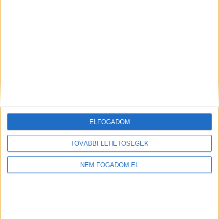
ELFOGADOM
TOVÁBBI LEHETŐSÉGEK
NEM FOGADOM EL
Töltse ki a napelem-kalkulátort, és