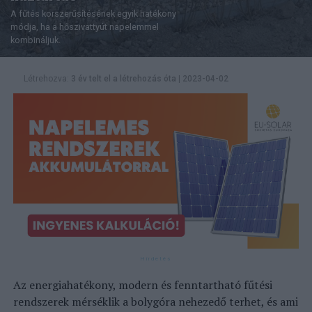
A fűtés korszerűsítésének egyik hatékony
módja, ha a hőszivattyút napelemmel
kombináljuk.
Létrehozva:
3 év telt el a létrehozás óta
|
2023-04-02
Az energiahatékony, modern és fenntartható fűtési
rendszerek mérséklik a bolygóra nehezedő terhet, és ami