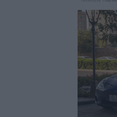
Létrehozva:
1 nap tel