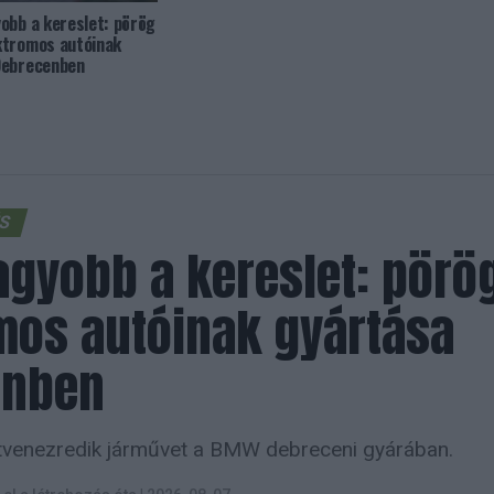
obb a kereslet: pörög
ktromos autóinak
Debrecenben
ÉS
agyobb a kereslet: pör
mos autóinak gyártása
enben
ötvenezredik járművet a BMW debreceni gyárában.