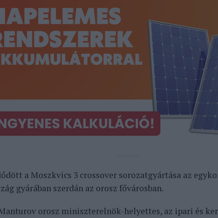
dött a Moszkvics 3 crossover sorozatgyártása az egyko
zág gyárában szerdán az orosz fővárosban.
Manturov orosz miniszterelnök-helyettes, az ipari és k