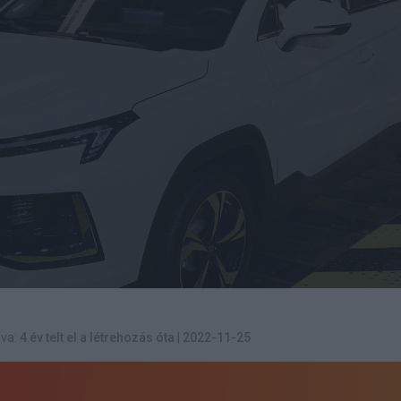
va:
4 év telt el a létrehozás óta
|
2022-11-25