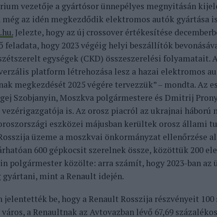
rium vezetője a gyártósor ünnepélyes megnyitásán kijel
még az idén megkezdődik elektromos autók gyártása is,
.hu.
Jelezte, hogy az új crossover értékesítése decemberb
ő feladata, hogy 2023 végéig helyi beszállítók bevonásáv
 szétszerelt egységek (CKD) összeszerelési folyamatait. 
iverzális platform létrehozása lesz a hazai elektromos a
nak megkezdését 2025 végére tervezzük” – mondta. Az e
rgej Szobjanyin, Moszkva polgármestere és Dmitrij Prony
 vezérigazgatója is. Az orosz piacról az ukrajnai háború 
oroszországi eszközei májusban kerültek orosz állami tu
Rosszija üzeme a moszkvai önkormányzat ellenőrzése alá 
árhatóan 600 gépkocsit szerelnek össze, közöttük 200 el
in polgármester közölte: arra számít, hogy 2023-ban az
 gyártani, mint a Renault idején.
 jelentették be, hogy a Renault Rosszija részvényeit 100
város, a Renaultnak az Avtovazban lévő 67,69 százalékos