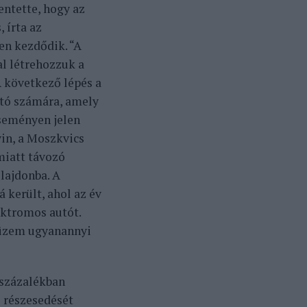
entette, hogy az
 írta az
en kezdődik. “A
al létrehozzuk a
A következő lépés a
utó számára, amely
seményen jelen
in, a Moszkvics
miatt távozó
lajdonba. A
került, ahol az év
ektromos autót.
 üzem ugyanannyi
 százalékban
 részesedését