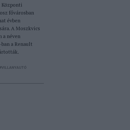
t Központi
osz fővárosban
hat évben
sára. A Moszkvics
n a néven
-ban a Renault
ártották.
VILLANYAUTÓ