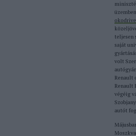
miniszté
üzemben 
okodrive
közeljöv
teljesen
saját un
gyártásá
volt Sze
autógyár
Renault 
Renault 
végéig v
Szobjany
autót fog
Májusban
Moszkva 