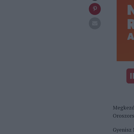
Megkezdő
Oroszors
Gyenisz 