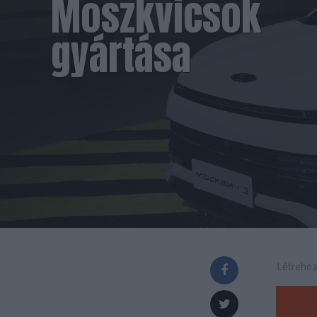
Moszkvicsok
gyártása
Létrehoz