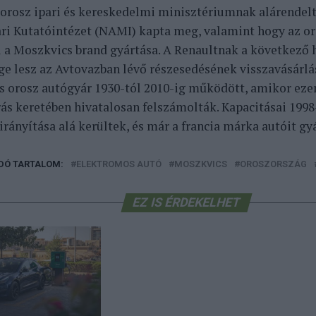
 orosz ipari és kereskedelmi minisztériumnak alárendel
ri Kutatóintézet (NAMI) kapta meg, valamint hogy az or
l a Moszkvics brand gyártása. A Renaultnak a következő 
ge lesz az Avtovazban lévő részesedésének visszavásárlá
és orosz autógyár 1930-tól 2010-ig működött, amikor eze
rás keretében hivatalosan felszámolták. Kapacitásai 1998
irányítása alá kerültek, és már a francia márka autóit gy
DÓ TARTALOM:
ELEKTROMOS AUTÓ
MOSZKVICS
OROSZORSZÁG
EZ IS ÉRDEKELHET