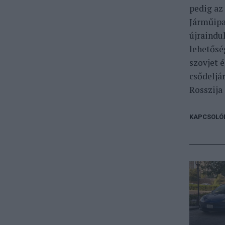
pedig az
Járműipa
újraindu
lehetősé
szovjet 
csődeljá
Rosszija 
KAPCSOLÓ