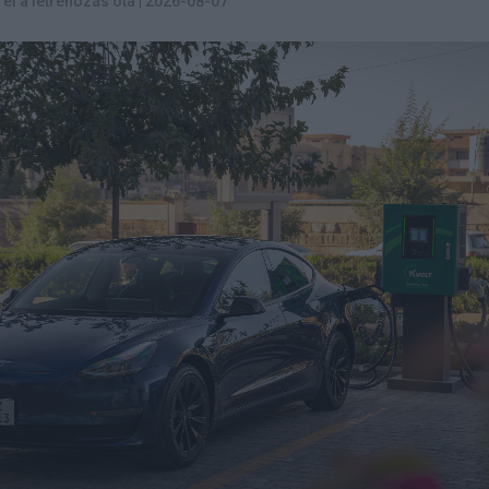
t el a létrehozás óta
|
2026-08-07