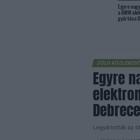
Egyre nagy
a BMW ele
gyártása 
ZÖLD KÖZLEKED
Egyre n
elektro
Debrec
Legyártották az 