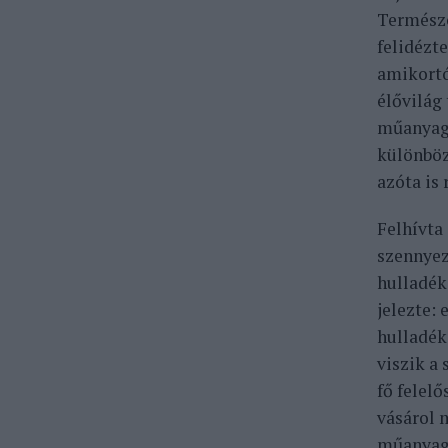
Természe
felidézte
amikortó
élővilág 
műanyags
különböz
azóta is
Felhívta 
szennyez
hulladék
jelezte:
hulladék
viszik a
fő felelő
vásárol 
műanyagc