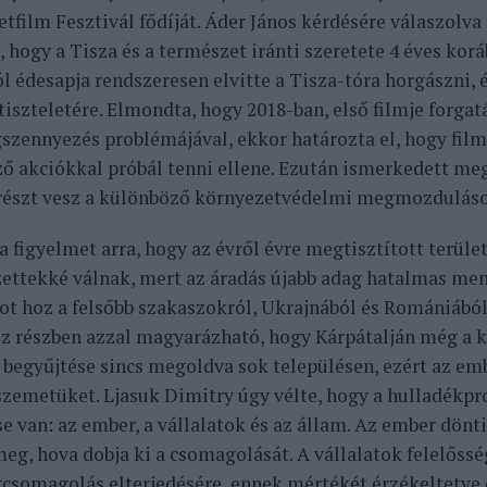
tfilm Fesztivál fődíját.
Áder János kérdésére válaszolva
, hogy a Tisza és a természet iránti szeretete 4 éves korá
l édesapja rendszeresen elvitte a Tisza-tóra horgászni, é
tiszteletére. Elmondta, hogy 2018-ban, első filmje forgat
zennyezés problémájával, ekkor határozta el, hogy filmj
ő akciókkal próbál tenni ellene. Ezután ismerkedett meg
 részt vesz a különböző környezetvédelmi megmozdulás
a figyelmet arra, hogy az évről évre megtisztított terüle
ettekké válnak, mert az áradás újabb adag hatalmas me
ot hoz a felsőbb szakaszokról, Ukrajnából és Romániából
 ez részben azzal magyarázható, hogy Kárpátalján még a
 begyűjtése sincs megoldva sok településen, ezért az em
 szemetüket.
Ljasuk Dimitry úgy vélte, hogy a hulladék
se van: az ember, a vállalatok és az állam. Az ember dönti
meg, hova dobja ki a csomagolását. A vállalatok felelőssé
somagolás elterjedésére, ennek mértékét érzékeltetve