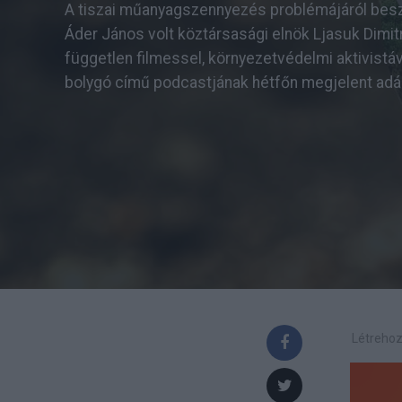
A tiszai műanyagszennyezés problémájáról besz
Áder János volt köztársasági elnök Ljasuk Dimit
független filmessel, környezetvédelmi aktivistáv
bolygó című podcastjának hétfőn megjelent adá
Létrehoz