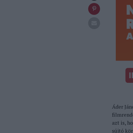
Áder Ján
filmrend
azt is, 
sújtó kö