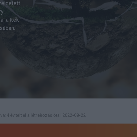
élgetett
ry
al a Kék
sában.
va:
4 év telt el a létrehozás óta
|
2022-08-22