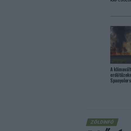
KAPCSOLÓ
A klímavál
erdőtüzek
Spanyolor
ZÖLDINFÓ