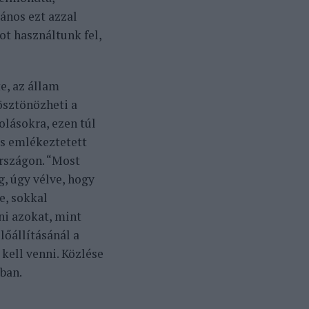
ános ezt azzal
ot használtunk fel,
e, az állam
ösztönözheti a
olásokra, ezen túl
s emlékeztetett
országon. “Most
, úgy vélve, hogy
e, sokkal
ni azokat, mint
lőállításánál a
kell venni.
Közlése
ban.