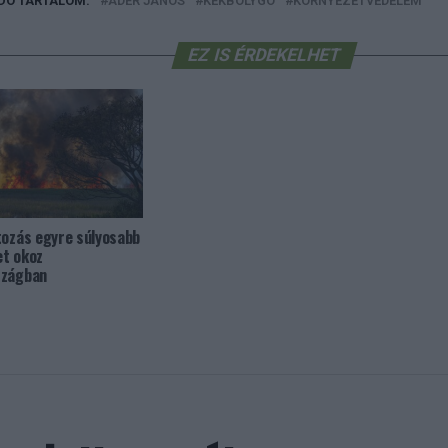
DÓ TARTALOM:
ÁDER JÁNOS
KÉKBOLYGÓ
KÖRNYEZETVÉDELEM
EZ IS ÉRDEKELHET
tozás egyre súlyosabb
et okoz
szágban