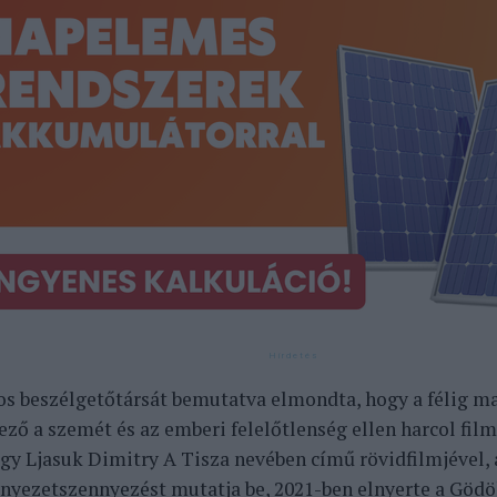
os beszélgetőtársát bemutatva elmondta, hogy a félig ma
ező a szemét és az emberi felelőtlenség ellen harcol film
hogy Ljasuk Dimitry A Tisza nevében című rövidfilmjével, 
rnyezetszennyezést mutatja be, 2021-ben elnyerte a Göd