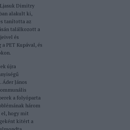
 Ljasuk Dimitry
ban alakult ki,
s tanította az
ásán találkozott a
eivel és
 a PET Kupával, és
okon.
tek újra
nnyiségű
.
Áder János
 kommunális
berek a folyóparta
problémának három
 el, hogy mit
geként kitért a
 elmondta,