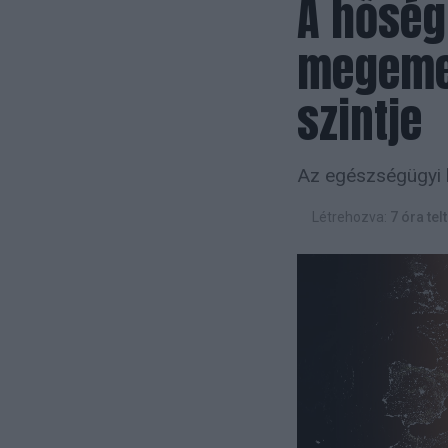
A hőség
megemel
szintje
Az egészségügyi h
Létrehozva:
7 óra tel