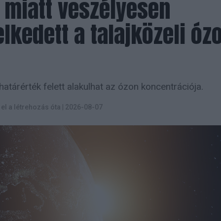
 miatt veszélyesen
kedett a talajközeli óz
atárérték felett alakulhat az ózon koncentrációja.
t el a létrehozás óta
|
2026-08-07