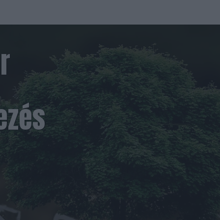
r
ezés