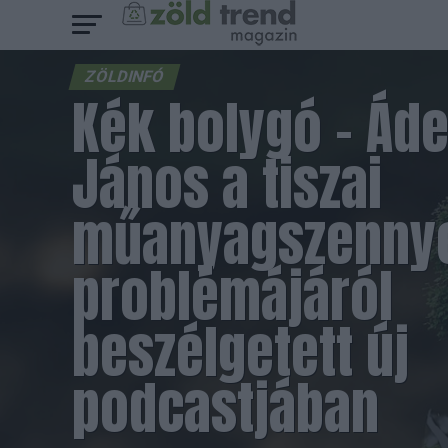
ZÖLDINFÓ
Kék bolygó – Áde
János a tiszai
műanyagszenny
problémájáról
beszélgetett új
podcastjában