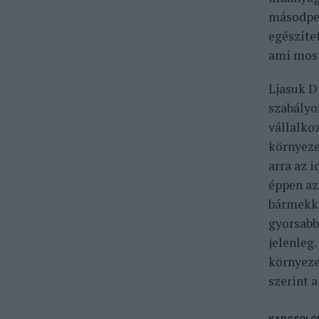
másodper
egészíte
ami most
Ljasuk D
szabályo
vállalko
környeze
arra az 
éppen az
bármekko
gyorsabb
jelenleg.
környeze
szerint 