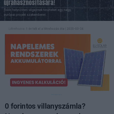
újrahasznosítására!
Több helyszínen végeznek teszteket egy nagy,
európai projekt szakemberei.
Létrehozva:
1 év telt el a létrehozás óta
|
2025-03-24
0 forintos villanyszámla?