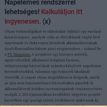
Napelemes rendszerrel
lehetséges!
Kalkuláljon itt
ingyenesen.
(x)
Olyan technológiákat és eljárásokat fejleszt egy európai
kutatócsoport, amelyek célja az életciklusuk végén lévő
napelemek és elektromos járművek akkumulátorainak
újrafelhasználása három piaci szegmensben – számol be
a
PV Magazine.
A projektet egy közepes méretű,
agrárvoltatikát alkalmazó belgiumi farmon,
németországi háztartások számára készített napelemes
berendezésekkel, valamint egy brüsszeli iskolánál
tesztelik. A csapat olyan megoldáson is dolgozik, amely
az újra nem hasznosítható fotovoltaikus panelek és
akkumulátorok kritikus nyersanyagainak visszanyerésére
szolgál. A 2024 januárjában kezdődött négyéves projekt
keretében egy iparági szintű értékláncot alakítanak ki,
amely kiterjed az üzemképes elektromosjármű-