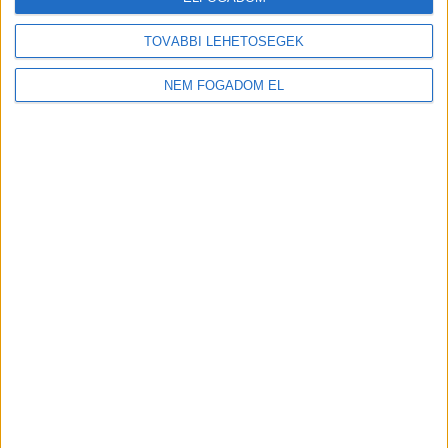
TOVÁBBI LEHETŐSÉGEK
NEM FOGADOM EL
Töltse ki a napelem-kalkulátort, és
tudja meg, mennyibe kerülhet az Ön
rendszere!
Ingyenes kalkulálás
TOVÁBB OLVASOM
itt
(x)
EZEKET OLVASSÁK
A hőhullámok, az aszály és az egyre gyakoribb