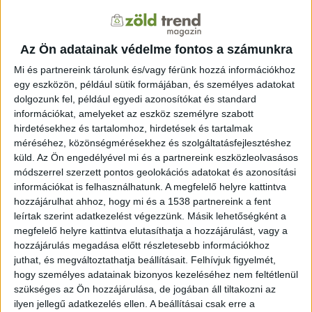
akkumulátorok és fotovoltaikus panelek begyűjtésére,
logisztikájára, jellemzésére, válogatására és
újrafelhasználására. Emellett bemutatja az
Az Ön adatainak védelme fontos a számunkra
újrafelhasználásra nem alkalmas panelekből és
Mi és partnereink tárolunk és/vagy férünk hozzá információkhoz
akkumulátorokból származó kritikus nyersanyagok
egy eszközön, például sütik formájában, és személyes adatokat
hatékony feldolgozását, finomítását és tisztítását.
dolgozunk fel, például egyedi azonosítókat és standard
információkat, amelyeket az eszköz személyre szabott
A munka során optimalizálni és csökkenteni kell a
hirdetésekhez és tartalomhoz, hirdetések és tartalmak
folyamatok költségeit, például az akkumulátorok
méréséhez, közönségmérésekhez és szolgáltatásfejlesztéshez
küld.
Az Ön engedélyével mi és a partnereink eszközleolvasásos
szétszerelését, válogatását, tanúsítását, tesztelését,
módszerrel szerzett pontos geolokációs adatokat és azonosítási
újrafelhasználását és garanciavállalását. Egy másik
információkat is felhasználhatunk. A megfelelő helyre kattintva
kutatási terület a napelemes panelek újrahasznosító
hozzájárulhat ahhoz, hogy mi és a 1538 partnereink a fent
soraiból visszanyert üveg kiválasztásával és tisztításával
leírtak szerint adatkezelést végezzünk. Másik lehetőségként a
kapcsolatos lépések javítása. A projekt a modulokat a
megfelelő helyre kattintva elutasíthatja a hozzájárulást, vagy a
francia Soren környezetvédelmi ügynökségtől szerzi be.
hozzájárulás megadása előtt részletesebb információkhoz
A csapat szóvivője szerint a három felhasználási
juthat, és megváltoztathatja beállításait.
Felhívjuk figyelmét,
hogy személyes adatainak bizonyos kezeléséhez nem feltétlenül
lehetőség terveit már bemutatták, többek között az
szükséges az Ön hozzájárulása, de jogában áll tiltakozni az
értékjavaslatot és a műszaki specifikációkat is
ilyen jellegű adatkezelés ellen. A beállításai csak erre a
ismertették. A teszthelyszínek esetében a műszaki-