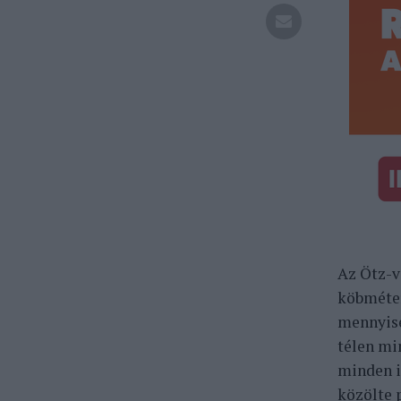
Az Ötz-v
köbméter
mennyisé
télen mi
minden i
közölte 