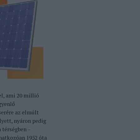
l, ami 20 millió
gyenlő
serére az elmúlt
yett, nyáron pedig
 térségben –
natkozóan 1952 óta