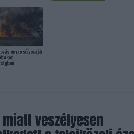
tozás egyre súlyosabb
et okoz
szágban
 miatt veszélyesen