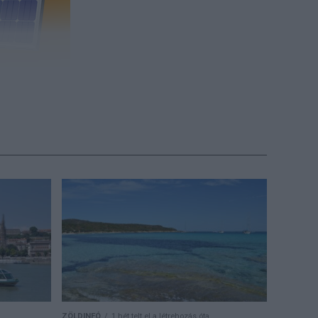
ennyibe
(x)
ombat délutáni
ek
vetően napos,
árosokban az
i és esti
t Zrt. A
kockázata,
san magas
ZÖLDINFÓ
1 hét telt el a létrehozás óta