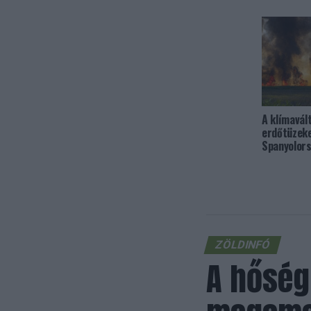
A klímavál
erdőtüzek
Spanyolor
ZÖLDINFÓ
A hőség