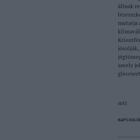
állnak r
lézerszk
mutatja 
klímavál
Krioszfé
jósolják
jégtömeg
amely je
gleccser
mti
KAPCSOLÓ