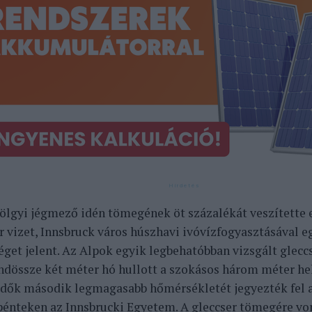
ölgyi jégmező idén tömegének öt százalékát veszítette e
 vizet, Innsbruck város húszhavi ivóvízfogyasztásával e
get jelent. Az Alpok egyik legbehatóbban vizsgált glecc
ndössze két méter hó hullott a szokásos három méter hel
dők második legmagasabb hőmérsékletét jegyezték fel a
pénteken az Innsbrucki Egyetem. A gleccser tömegére vo