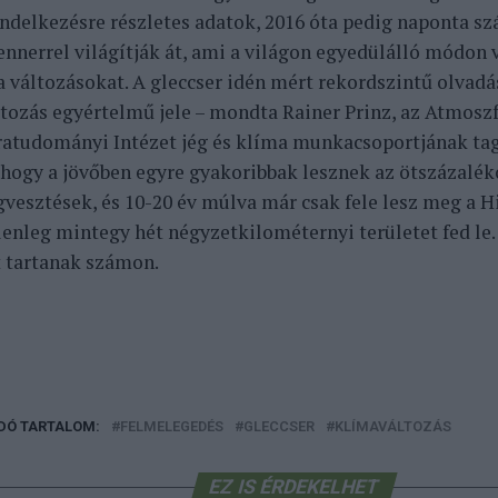
endelkezésre részletes adatok, 2016 óta pedig naponta sz
ennerrel világítják át, ami a világon egyedülálló módon 
a változásokat.
A gleccser idén mért rekordszintű olvad
tozás egyértelmű jele – mondta Rainer Prinz, az Atmoszf
ratudományi Intézet jég és klíma munkacsoportjának tag
, hogy a jövőben egyre gyakoribbak lesznek az ötszázalék
vesztések, és 10-20 év múlva már csak fele lesz meg a H
lenleg mintegy hét négyzetkilométernyi területet fed le.
t tartanak számon.
DÓ TARTALOM:
FELMELEGEDÉS
GLECCSER
KLÍMAVÁLTOZÁS
EZ IS ÉRDEKELHET