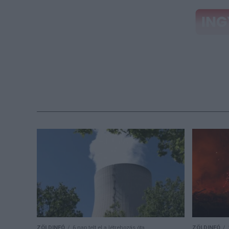
Töltse ki
kerülhet 
Az egészségügy
és esti órákb
megfelelően – 
nyugodt időjá
egészségügyi h
órákban – írt
tájékoztatás k
kiemelten kár
ZÖLDINFÓ
6 nap telt el a létrehozás óta
ZÖLDINFÓ