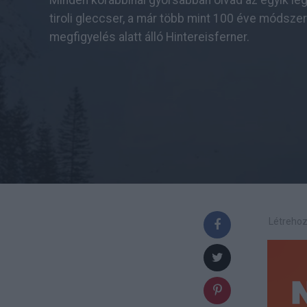
Minden korábbinál gyorsabban olvad az egyik l
tiroli gleccser, a már több mint 100 éve módsze
megfigyelés alatt álló Hintereisferner.
Létrehoz