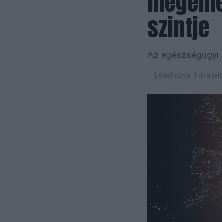
megemel
szintje
Az egészségügyi h
Létrehozva:
1 óra tel