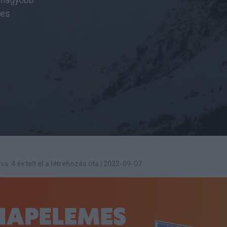
egnagyobb
res
va:
4 év telt el a létrehozás óta
|
2022-09-07