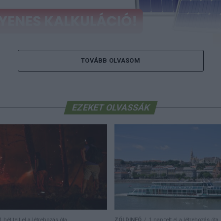
TOVÁBB OLVASOM
 a napelem-kalkulátort, és tudja meg, m
az Ön rendszere!
Ingyenes kalkulálás itt
EZEKET OLVASSÁK
i határérték felett alakult az ózon koncentrációja a sz
an a nagyobb városokban a HungaroMet Zrt. előrejelzésén
írja az
alternativenergia.hu
. A következő napokban alap
rás várható, az intenzív besugárzás hatására a nagyobb v
atárérték felett alakulhat az ózonkoncentráció a délután
a a légszennyezettséggel foglalkozó oldalán a HungaroMe
itér arra, hogy a nyári időszak egyik fő levegőminőségi 
os az emberi egészségre és az ökoszisztémákra, a tartó
1 hét telt el a létrehozás óta
ZÖLDINFÓ
1 nap telt el a létrehozás óta