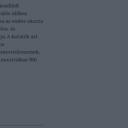
árazföldi
valós időben
ása az ember okozta
éra- és
ja. A kutatók azt
os
intereisfernernek,
 Ausztriában 900