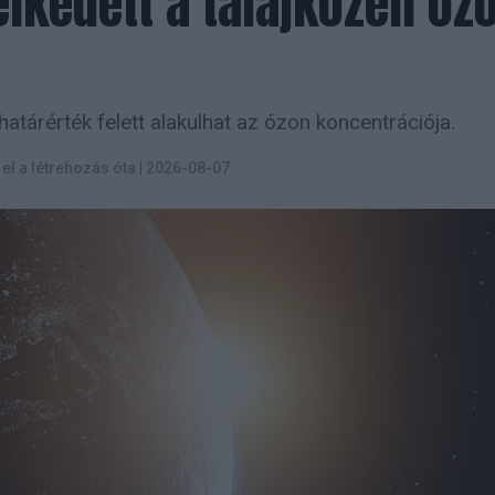
kedett a talajközeli óz
atárérték felett alakulhat az ózon koncentrációja.
t el a létrehozás óta
|
2026-08-07