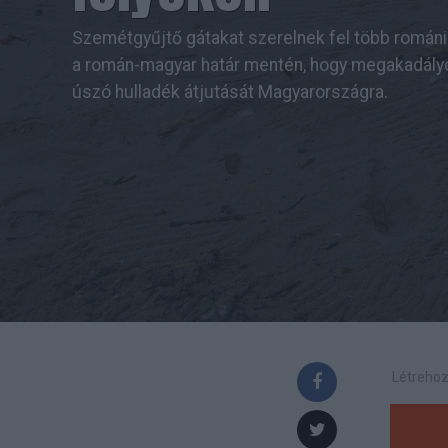
Szemétgyűjtő gátakat szerelnek fel több románia
a román-magyar határ mentén, hogy megakadály
úszó hulladék átjutását Magyarországra.
Létrehoz