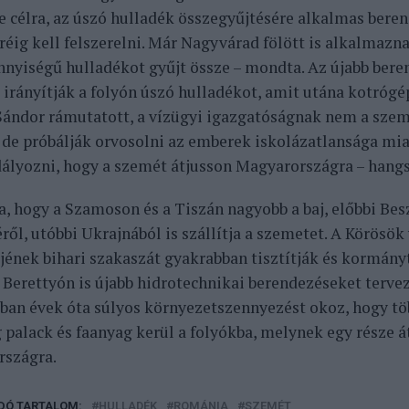
 e célra, az úszó hulladék összegyűjtésére alkalmas bere
éig kell felszerelni. Már Nagyvárad fölött is alkalmazn
nyiségű hulladékot gyűjt össze – mondta. Az újabb bere
 irányítják a folyón úszó hulladékot, amit utána kotrógé
Sándor rámutatott, a vízügyi igazgatóságnak nem a szem
, de próbálják orvosolni az emberek iskolázatlansága miat
lyozni, hogy a szemét átjusson Magyarországra – hangs
, hogy a Szamoson és a Tiszán nagyobb a baj, előbbi Bes
ről, utóbbi Ukrajnából is szállítja a szemetet. A Körösök
ének bihari szakaszát gyakrabban tisztítják és kormán
a Berettyón is újabb hidrotechnikai berendezéseket tervez
an évek óta súlyos környezetszennyezést okoz, hogy tö
palack és faanyag kerül a folyókba, melynek egy része á
szágra.
DÓ TARTALOM:
HULLADÉK
ROMÁNIA
SZEMÉT