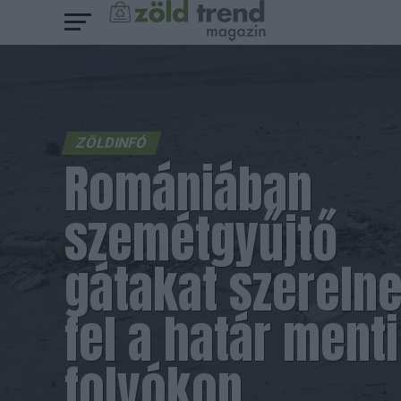
ZÖLDINFÓ
Romániában
szemétgyűjtő
gátakat szereln
fel a határ menti
folyókon