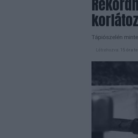
Rekordh
korláto
Tápiószelén minteg
Létrehozva:
15 óra te