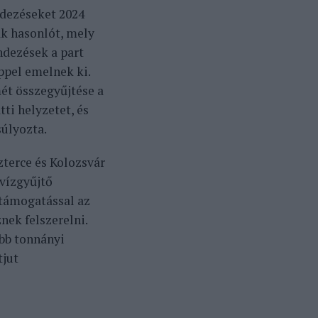
ndezéseket 2024
ak hasonlót, mely
ndezések a part
ppel emelnek ki.
ét összegyűjtése a
ti helyzetet, és
úlyozta.
zterce és Kolozsvár
 vízgyűjtő
ytámogatással az
nek felszerelni.
bb tonnányi
tjut