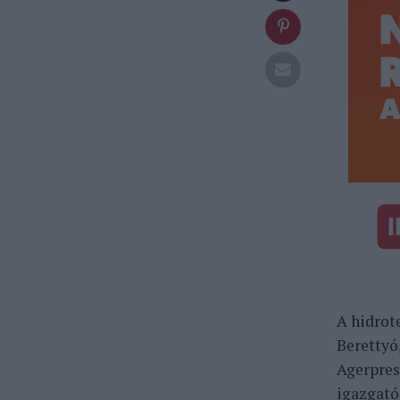
A hidrot
Berettyó
Agerpres
igazgató