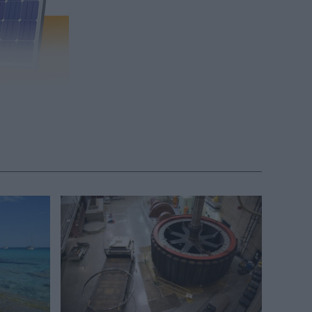
ennyibe
(x)
t érintő
gszűnt a
sztásról
ták: kedd este
éklet,
ativenergia.hu
t rendkívüli