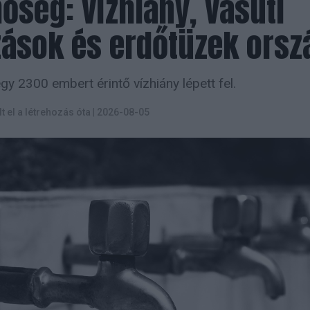
őség: vízhiány, vasúti
zások és erdőtüzek orsz
y 2300 embert érintő vízhiány lépett fel.
lt el a létrehozás óta
|
2026-08-05