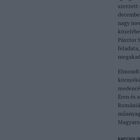
szerzett
december
nagy men
közelébe
Pásztor 
feladata
megakadá
Elmondta
környéké
medencéj
Éren és 
Romániáb
műanyag 
Magyaror
KAPCSOLÓ