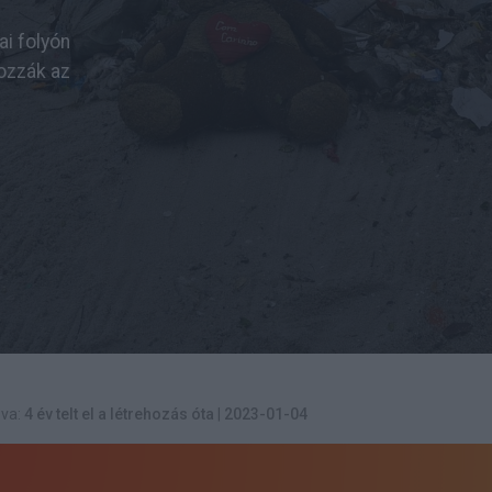
i folyón
ozzák az
va:
4 év telt el a létrehozás óta
|
2023-01-04