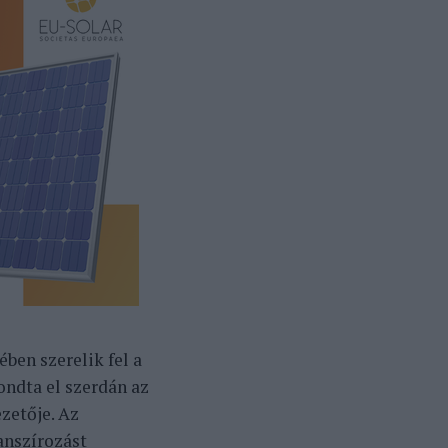
ben szerelik fel a
ondta el szerdán az
zetője. Az
anszírozást