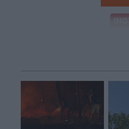
Töltse ki
kerülhet 
A Pest vármeg
vízhiány lépet
vízhiány, a ja
közzétett kedd
országosan és
csapadék nem 
oldalon. A szo