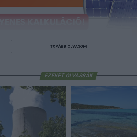
TOVÁBB OLVASOM
 a napelem-kalkulátort, és tudja meg, m
az Ön rendszere!
Ingyenes kalkulálás itt
EZEKET OLVASSÁK
yei Tápiószelén víztermelési probléma miatt 2339 ember
t fel, a fővárosi XI. kerületi Gazdagréti téren viszont me
vítással éjszaka végeznek – közölte a kormány a hőségria
i 20 órás gyorsjelentésében a kormany.hu oldalon. Azt ír
 Budapesten is 37 Celsius fok volt a legmagasabb hőmérs
volt és kedden már nem is várható – olvasható az
altern
ciális ellátórendszerben az előző jelentés óta nem történ