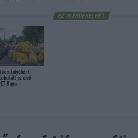
EZ IS ÉRDEKELHET
ák a folyókért:
debütált az első
PET Kupa