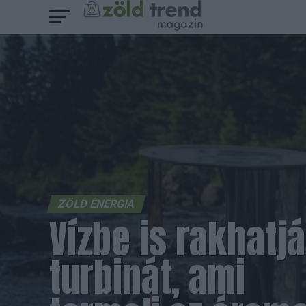
ZÖLD ENERGIA
Vízbe is rakhatj
turbinát, ami