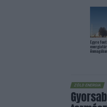
Egyre font
energiatár
önmagában
ZÖLD ENERGIA
Gyorsab