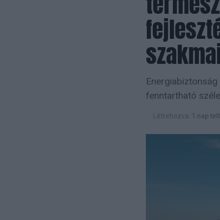
termész
fejlesz
szakmai
Energiabiztonság
fenntartható szél
Létrehozva:
1 nap tel