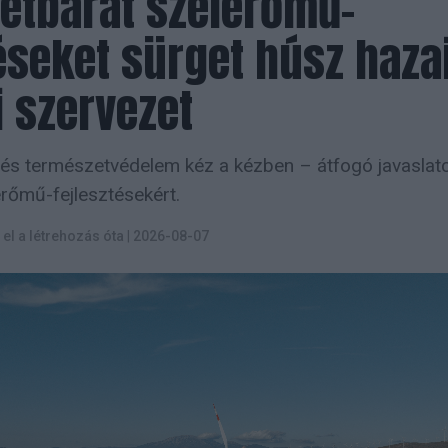
etbarát szélerőmű-
téseket sürget húsz haza
 szervezet
 és természetvédelem kéz a kézben – átfogó javasla
erőmű-fejlesztésekért.
t el a létrehozás óta
|
2026-08-07