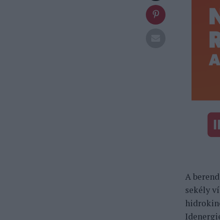
A berend
sekély v
hidrokin
Idenergie