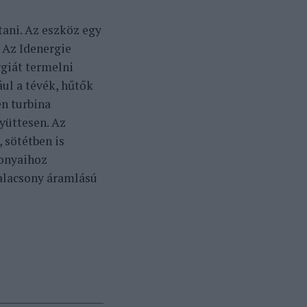
tani. Az eszköz egy
 Az Idenergie
rgiát termelni
ul a tévék, hűtők
en turbina
yüttesen. Az
 sötétben is
zonyaihoz
 alacsony áramlású