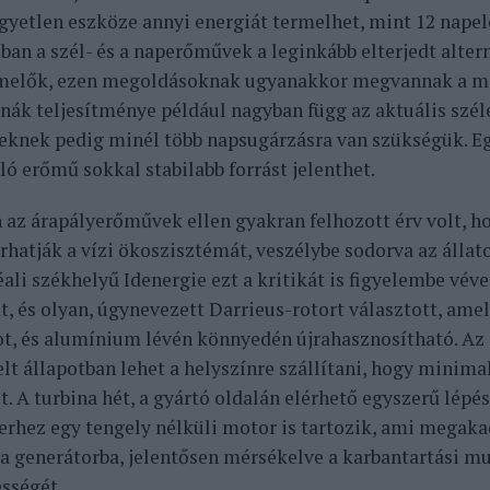
egyetlen eszköze annyi energiát termelhet, mint 12 nape
ban a szél- és a naperőművek a leginkább elterjedt alter
elők, ezen megoldásoknak ugyanakkor megvannak a ma
inák teljesítménye például nagyban függ az aktuális széle
knek pedig minél több napsugárzásra van szükségük. Egy
ló erőmű sokkal stabilabb forrást jelenthet.
 az árapályerőművek ellen gyakran felhozott érv volt, h
hatják a vízi ökoszisztémát, veszélybe sodorva az állat
ali székhelyű Idenergie ezt a kritikát is figyelembe vév
át, és olyan, úgynevezett Darrieus-rotort választott, ame
ot, és alumínium lévén könnyedén újrahasznosítható.
Az
lt állapotban lehet a helyszínre szállítani, hogy minimal
t. A turbina hét, a gyártó oldalán elérhető egyszerű lépé
erhez egy tengely nélküli motor is tartozik, ami megaka
 a generátorba, jelentősen mérsékelve a karbantartási m
sségét.