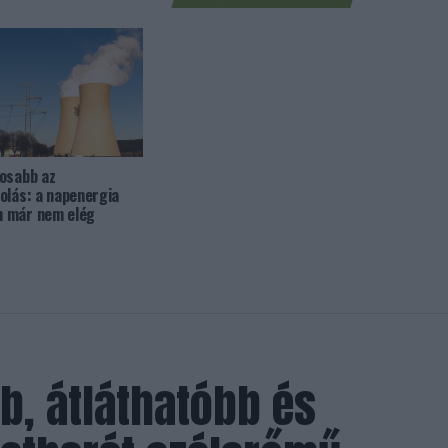
osabb az
olás: a napenergia
 már nem elég
b, átláthatóbb és