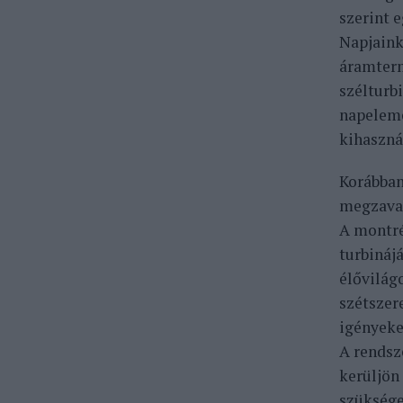
szerint 
Napjaink
áramterm
szélturb
napeleme
kihaszná
Korábban
megzavar
A montré
turbináj
élővilág
szétszere
igényeke
A rendsz
kerüljön
szüksége