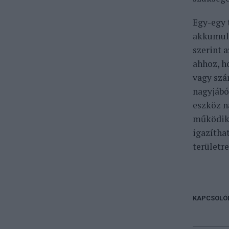
Egy-egy 
akkumulá
szerint 
ahhoz, h
vagy szá
nagyjábó
eszköz n
működik.
igazítha
területre
KAPCSOLÓ