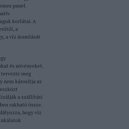
lemes panel.
natív
guk korlátai. A
rőtől, a
, a víz áramlását
ogy
okat és növényeket.
e tervezte meg
ly nem károsítja az
 eszközt
izálják a szállítási
sben rakható össze.
dályozza, hogy víz
unkálatok