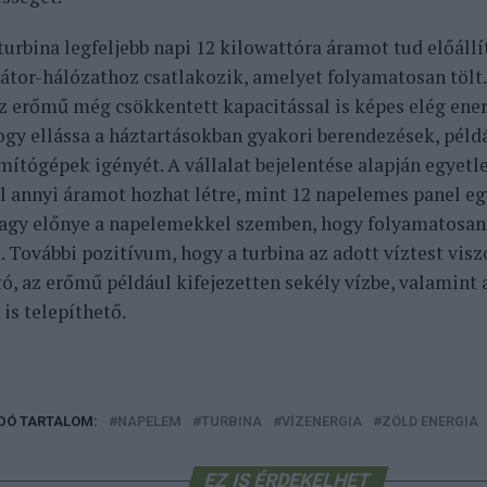
turbina legfeljebb napi 12 kilowattóra áramot tud előállí
tor-hálózathoz csatlakozik, amelyet folyamatosan tölt.
az erőmű még csökkentett kapacitással is képes elég ene
ogy ellássa a háztartásokban gyakori berendezések, példá
mítógépek igényét.
A vállalat bejelentése alapján egyetl
l annyi áramot hozhat létre, mint 12 napelemes panel eg
agy előnye a napelemekkel szemben, hogy folyamatosan,
 További pozitívum, hogy a turbina az adott víztest vis
tó, az erőmű például kifejezetten sekély vízbe, valamint
 is telepíthető.
DÓ TARTALOM:
NAPELEM
TURBINA
VÍZENERGIA
ZÖLD ENERGIA
EZ IS ÉRDEKELHET