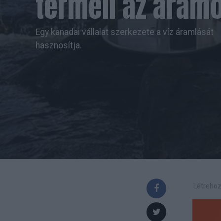
termeli az áram
Egy kanadai vállalat szerkezete a víz áramlását
hasznosítja.
Létrehoz