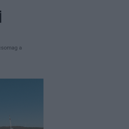
i
tcsomag a