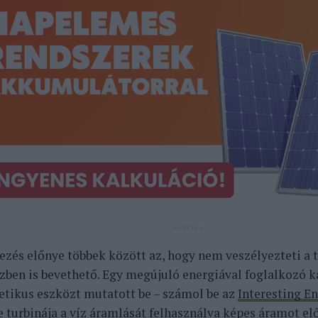
ezés előnye többek között az, hogy nem veszélyezteti a 
ízben is bevethető.
Egy megújuló energiával foglalkozó k
etikus eszközt mutatott be – számol be az
Interesting E
 turbinája a víz áramlását felhasználva képes áramot elő