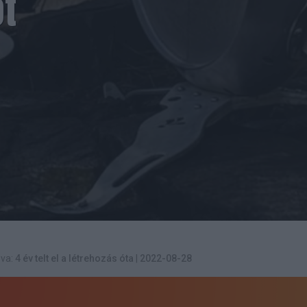
ot
va:
4 év telt el a létrehozás óta
|
2022-08-28