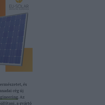
természetet, és
anadai cég új
ngineering
. Az
állítani, a gyártó