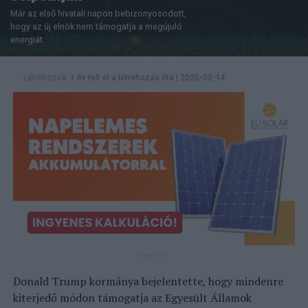
Már az első hivatali napon bebizonyosodott,
hogy az új elnök nem támogatja a megújuló
energiát.
Létrehozva:
1 év telt el a létrehozás óta
|
2025-02-14
Donald Trump kormánya bejelentette, hogy mindenre
kiterjedő módon támogatja az Egyesült Államok