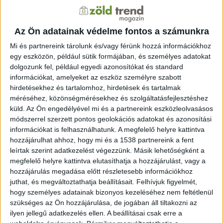
energiába történő befektetések először fogják
meghaladni a fosszilis tüzelőanyagokét. Edurne Zoco, az
Az Ön adatainak védelme fontos a számunkra
S&P Global Commodity Insights munkatársa szerint a
teljes zöldenergiás beruházások felét a napenergia
Mi és partnereink tárolunk és/vagy férünk hozzá információkhoz
teheti ki.
egy eszközön, például sütik formájában, és személyes adatokat
dolgozunk fel, például egyedi azonosítókat és standard
Annak ellenére, hogy a napenergia az energiamix
információkat, amelyeket az eszköz személyre szabott
hirdetésekhez és tartalomhoz, hirdetések és tartalmak
központi eleme, és elvileg komoly felfutás vár rá, a
méréséhez, közönségmérésekhez és szolgáltatásfejlesztéshez
második Trump-adminisztráció akadályozhatja a
küld.
Az Ön engedélyével mi és a partnereink eszközleolvasásos
folyamatokat. Mint ismeretes, Trump második
módszerrel szerzett pontos geolokációs adatokat és azonosítási
elnöksége első napján ismét kiléptette Amerika
információkat is felhasználhatunk. A megfelelő helyre kattintva
kilépését a párizsi megállapodásból, emellett a
hozzájárulhat ahhoz, hogy mi és a 1538 partnereink a fent
fosszilisokat támogató, illetve a zöld megoldásokat
leírtak szerint adatkezelést végezzünk. Másik lehetőségként a
gátló rendeletet hozott. A döntések alapvető
megfelelő helyre kattintva elutasíthatja a hozzájárulást, vagy a
hozzájárulás megadása előtt részletesebb információkhoz
változásokat hozhatnak a befektetések területén,
juthat, és megváltoztathatja beállításait.
Felhívjuk figyelmét,
emellett nagy a bizonytalanság az ország eddigi
hogy személyes adatainak bizonyos kezeléséhez nem feltétlenül
legnagyobb éghajlat- és energiaügyi törvénycsomagja,
szükséges az Ön hozzájárulása, de jogában áll tiltakozni az
2022-es inflációcsökkentő törvény (IRA) körül. Az IRA
ilyen jellegű adatkezelés ellen. A beállításai csak erre a
eddig a napelemek terjedését is nagyban segítette, a