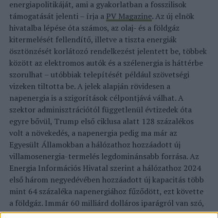
energiapolitikáját, ami a gyakorlatban a fosszilisok
támogatását jelenti – írja a
PV Magazine
. Az új elnök
hivatalba lépése óta számos, az olaj- és a földgáz
kitermelését fellendítő, illetve a tiszta energiák
ösztönzését korlátozó rendelkezést jelentett be, többek
között az elektromos autók és a szélenergia is háttérbe
szorulhat – utóbbiak telepítését például szövetségi
vizeken tiltotta be. A jelek alapján rövidesen a
napenergia is a szigorítások célpontjává válhat. A
szektor adminisztrációtól függetlenül évtizedek óta
egyre bővül, Trump első ciklusa alatt 128 százalékos
volt a növekedés, a napenergia pedig ma már az
Egyesült Államokban a hálózathoz hozzáadott új
villamosenergia-termelés legdominánsabb forrása. Az
Energia Információs Hivatal szerint a hálózathoz 2024
első három negyedévében hozzáadott új kapacitás több
mint 64 százaléka napenergiához fűződött, ezt követte
a földgáz. Immár 60 milliárd dolláros iparágról van szó,
az előrejelzések alapján pedig 2025-ben a tiszta