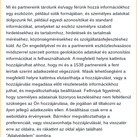
révén kell viselniük a kormány által bevezetett
Mi és partnereink tárolunk és/vagy férünk hozzá információkhoz
árszabályozás a költségeit.
egy eszközön, például sütik formájában, és személyes adatokat
dolgozunk fel, például egyedi azonosítókat és standard
“Azt hiszem, hogy más megoldást kellene keresni, talán
információkat, amelyeket az eszköz személyre szabott
gyorsabban kellene kifizetni az elosztókat és a
hirdetésekhez és tartalomhoz, hirdetések és tartalmak
méréséhez, közönségmérésekhez és szolgáltatásfejlesztéshez
szolgáltatókat. Eladósodás nélkül kellene megoldani ezt
küld.
Az Ön engedélyével mi és a partnereink eszközleolvasásos
a helyzetet, ez volna az egészséges, nem pedig az, hogy
módszerrel szerzett pontos geolokációs adatokat és azonosítási
az egyik sokkot egy másik sokká alakítsuk át. Mi azért
információkat is felhasználhatunk. A megfelelő helyre kattintva
vagyunk itt, hogy az egész ország pénzügyi stabilitását
hozzájárulhat ahhoz, hogy mi és a 1538 partnereink a fent
biztosítsuk” – mondta a BNR igazgatótanácsi tagja. A
leírtak szerint adatkezelést végezzünk. Másik lehetőségként a
román kormány nemrég 2023. augusztus 1-ig
megfelelő helyre kattintva elutasíthatja a hozzájárulást, vagy a
meghosszabbította azt az április óta hatályos
hozzájárulás megadása előtt részletesebb információkhoz
juthat, és megváltoztathatja beállításait.
Felhívjuk figyelmét,
ársapkarendeletet, amely (bizonyos fogyasztásig)
hogy személyes adatainak bizonyos kezeléséhez nem feltétlenül
kilowattóránként 0,80 lejes (66 forint) kedvezményes
szükséges az Ön hozzájárulása, de jogában áll tiltakozni az
tarifával védi a lakossági fogyasztókat a piaci
ilyen jellegű adatkezelés ellen. A beállításai csak erre a
energiaáraktól. A kis- és középvállalkozások és
weboldalra érvényesek. Bármikor megváltoztathatja a
közintézményeknek kilowattóránként 1 lej a
preferenciáit, vagy visszavonhatja hozzájárulását, ha visszatér
kedvezményes tarifa. Akik túllépik az
erre az oldalra, és rákattint az oldal alján található
ársapkarendeletben meghatározott fogyasztási
"Adatvédelem" gombra.