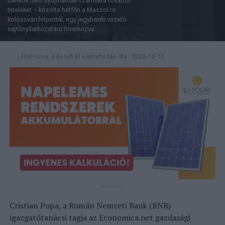
bankok nem nyújthatnak számukra további
hiteleket – közölte hétfőn a Maszol.ro
kolozsvári hírportál, egy jegybanki vezető
sajtónyilatkozatára hivatkozva.
Létrehozva:
4 év telt el a létrehozás óta
|
2022-10-11
Cristian Popa, a Román Nemzeti Bank (BNR)
igazgatótanácsi tagja az Economica.net gazdasági