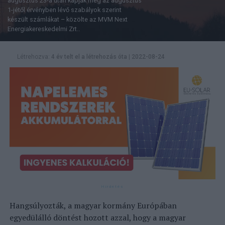
augusztus 23-a után kapják meg az augusztus
1-jétől érvényben lévő szabályok szerint
készült számlákat – közölte az MVM Next
Energiakereskedelmi Zrt..
Létrehozva:
4 év telt el a létrehozás óta
|
2022-08-24
Hangsúlyozták, a magyar kormány Európában
egyedülálló döntést hozott azzal, hogy a magyar