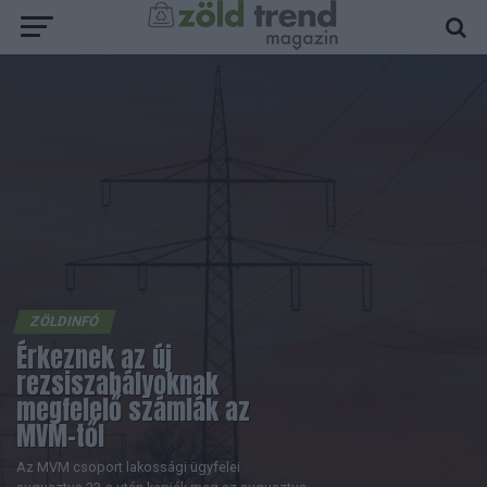
ZÖLDINFÓ
Érkeznek az új
rezsiszabályoknak
megfelelő számlák az
MVM-től
Az MVM csoport lakossági ügyfelei