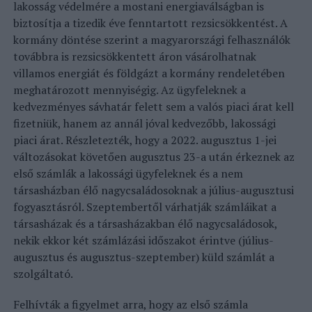
lakosság védelmére a mostani energiaválságban is
biztosítja a tizedik éve fenntartott rezsicsökkentést. A
kormány döntése szerint a magyarországi felhasználók
továbbra is rezsicsökkentett áron vásárolhatnak
villamos energiát és földgázt a kormány rendeletében
meghatározott mennyiségig. Az ügyfeleknek a
kedvezményes sávhatár felett sem a valós piaci árat kell
fizetniük, hanem az annál jóval kedvezőbb, lakossági
piaci árat.
Részletezték, hogy a 2022. augusztus 1-jei
változásokat követően augusztus 23-a után érkeznek az
első számlák a lakossági ügyfeleknek és a nem
társasházban élő nagycsaládosoknak a július-augusztusi
fogyasztásról. Szeptembertől várhatják számláikat a
társasházak és a társasházakban élő nagycsaládosok,
nekik ekkor két számlázási időszakot érintve (július-
augusztus és augusztus-szeptember) küld számlát a
szolgáltató.
Felhívták a figyelmet arra, hogy az első számla