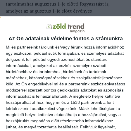
tartalmazhat augusztus 1-je előtti fogyasztást is,
amelyet az augusztus 1-je előtt érvényes
rezsicsökkentett áron számoltak el.
Az MVM Next
Energiakereskedelmi Zrt. közleményében kiemelte, most
először küldenek olyan számlát, amelyben az átlagosnál
magasabb fogyasztás esetén már a lakossági piaci ár is
Az Ön adatainak védelme fontos a számunkra
szerepelhet a számlában. Amennyiben a fogyasztás a
Mi és partnereink tárolunk és/vagy férünk hozzá információkhoz
rezsicsökkentett, kedvezményes sávhatár alatt marad,
egy eszközön, például sütik formájában, és személyes adatokat
jellemzően csak a kedvezményes, rezsicsökkentett ár fog
dolgozunk fel, például egyedi azonosítókat és standard
információkat, amelyeket az eszköz személyre szabott
szerepelni a számlában. Ha a fogyasztás meghaladja a
hirdetésekhez és tartalomhoz, hirdetések és tartalmak
kedvezményes sávhatárt, a diktált vagy átalánnyal
méréséhez, közönségmérésekhez és szolgáltatásfejlesztéshez
fizetett mennyiségtől függetlenül minden havi
küld.
Az Ön engedélyével mi és a partnereink eszközleolvasásos
számlában szerepelni fog a rezsicsökkentett és a valós
módszerrel szerzett pontos geolokációs adatokat és azonosítási
piaci árhoz képest kedvezőbb lakossági piaci ár is.
információkat is felhasználhatunk. A megfelelő helyre kattintva
hozzájárulhat ahhoz, hogy mi és a 1538 partnereink a fent
A számlán megváltozott az első oldalon kiemelt
leírtak szerint adatkezelést végezzünk. Másik lehetőségként a
információkat tartalmazó, úgynevezett rezsibox
megfelelő helyre kattintva elutasíthatja a hozzájárulást, vagy a
hozzájárulás megadása előtt részletesebb információkhoz
tartalma is. Látható lesz, hogy az ügyfél a
juthat, és megváltoztathatja beállításait.
Felhívjuk figyelmét,
rezsicsökkentés nélkül, világpiaci áron számolva