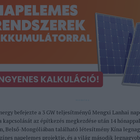
ergy befejezte a 3 GW teljesítményű Mengxi Lanhai na
a kapcsolását az építkezés megkezdése után 14 hónappal
n, Belső-Mongóliában található létesítmény Kína legna
zínes napelemes projektje, és a világ második legnagyo