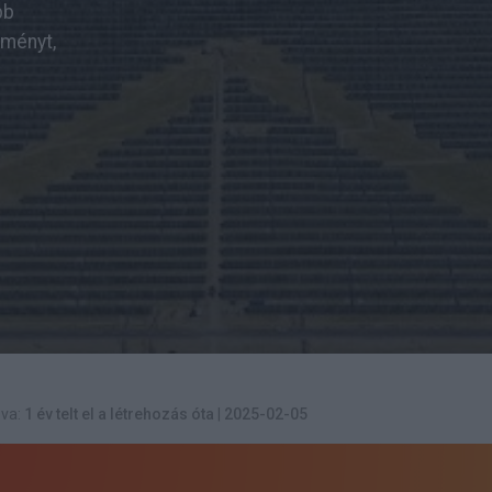
bb
tményt,
va:
1 év telt el a létrehozás óta
|
2025-02-05