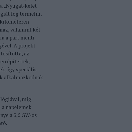
na „Nyugat-kelet
giát fog termelni,
etkilométeren
maz, valamint két
ia a part menti
gével. A projekt
tosította, az
en építették,
k, így speciális
rek alkalmazkodnak
lógiával, míg
és a napelemek
énye a 3,5 GW-os
tó.