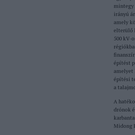
mintegy 
irányú á
amely kö
elterülő
500 kV-o
régiókba
finanszí
építést 
amelyet 
építési 
a talajm
A hatéko
drónok é
karbanta
Midong P