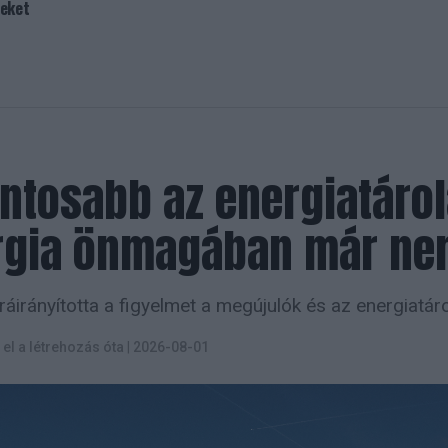
seket
ontosabb az energiatárol
rgia önmagában már ne
ráirányította a figyelmet a megújulók és az energiatár
t el a létrehozás óta
|
2026-08-01