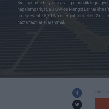
Kína üzembe helyezte a világ második legnagyo
napelemparkját, a 3 GW-os Mengxi Lanhai létesí
amely évente 5,7 TWh energiát termel és 2 millió
háztartást lát el árammal.
Létrehoz