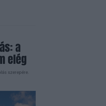
ás: a
m elég
olás szerepére.