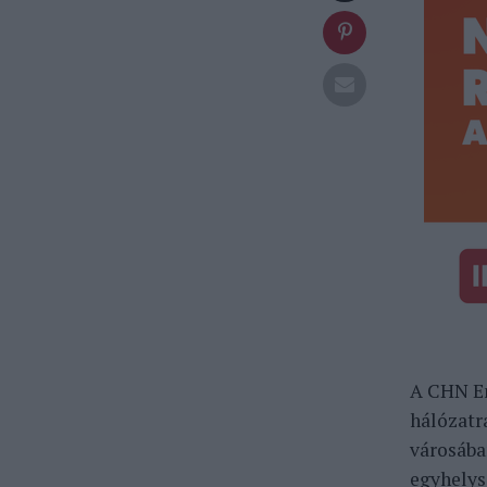
A CHN En
hálózatr
városába
egyhelys