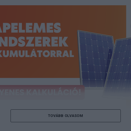
TOVÁBB OLVASOM
 a napelem-kalkulátort, és tudja meg, m