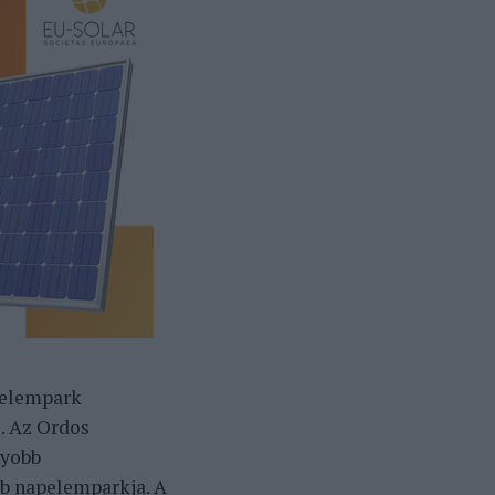
pelempark
. Az Ordos
gyobb
bb napelemparkja. A