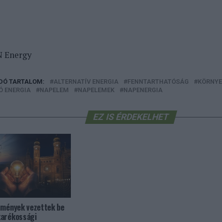
N Energy
DÓ TARTALOM:
ALTERNATÍV ENERGIA
FENNTARTHATÓSÁG
KÖRNYE
 ENERGIA
NAPELEM
NAPELEMEK
NAPENERGIA
EZ IS ÉRDEKELHET
zmények vezettek be
karékossági