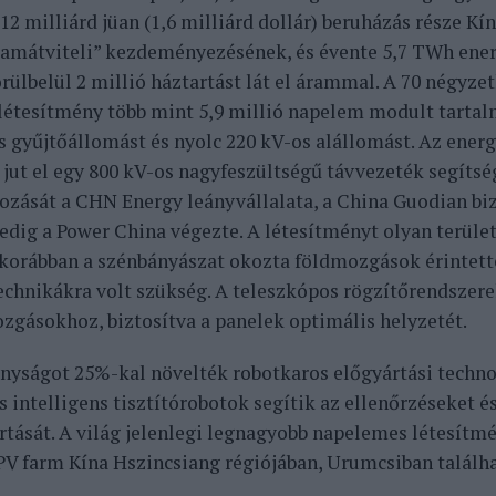
12 milliárd jüan (1,6 milliárd dollár) beruházás része Kí
ramátviteli” kezdeményezésének, és évente 5,7 TWh ener
rülbelül 2 millió háztartást lát el árammal. A 70 négyz
 létesítmény több mint 5,9 millió napelem modult tartal
s gyűjtőállomást és nyolc 220 kV-os alállomást. Az energ
 jut el egy 800 kV-os nagyfeszültségű távvezeték segítsé
rozását a CHN Energy leányvállalata, a China Guodian biz
pedig a Power China végezte. A létesítményt olyan terület
korábban a szénbányászat okozta földmozgások érintette
technikákra volt szükség. A teleszkópos rögzítőrendsze
ozgásokhoz, biztosítva a panelek optimális helyzetét.
nyságot 25%-kal növelték robotkaros előgyártási techno
s intelligens tisztítórobotok segítik az ellenőrzéseket 
rtását. A világ jelenlegi legnagyobb napelemes létesítm
V farm Kína Hszincsiang régiójában, Urumcsiban találha