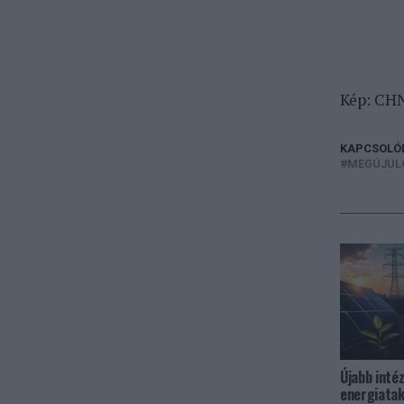
Kép: CH
KAPCSOLÓ
MEGÚJULÓ
Újabb inté
energiata