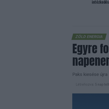
intézkedé
ZÖLD ENERGIA
Egyre f
napene
Paks kiesése újra 
Létrehozva:
5 nap tel