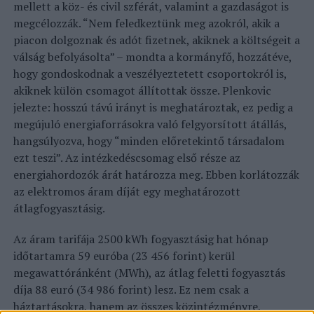
mellett a köz- és civil szférát, valamint a gazdaságot is
megcélozzák. “Nem feledkeztünk meg azokról, akik a
piacon dolgoznak és adót fizetnek, akiknek a költségeit a
válság befolyásolta” – mondta a kormányfő, hozzátéve,
hogy gondoskodnak a veszélyeztetett csoportokról is,
akiknek külön csomagot állítottak össze. Plenkovic
jelezte: hosszú távú irányt is meghatároztak, ez pedig a
megújuló energiaforrásokra való felgyorsított átállás,
hangsúlyozva, hogy “minden előretekintő társadalom
ezt teszi”. Az intézkedéscsomag első része az
energiahordozók árát határozza meg. Ebben korlátozzák
az elektromos áram díját egy meghatározott
átlagfogyasztásig.
Az áram tarifája 2500 kWh fogyasztásig hat hónap
időtartamra 59 euróba (23 456 forint) kerül
megawattóránként (MWh), az átlag feletti fogyasztás
díja 88 euró (34 986 forint) lesz. Ez nem csak a
háztartásokra, hanem az összes közintézményre,