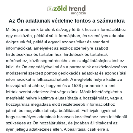
önkormányzatra, vallási intézményre, egyesületre és
kommunális vállalatra is vonatkozik – tért ki a rendelet.
A vállalkozások számára az áram tarifája 2500 kWh
Az Ön adatainak védelme fontos a számunkra
fogyasztásig szintén hat hónap időtartamra 180
Mi és partnereink tárolunk és/vagy férünk hozzá információkhoz
euró/MWh, efelett 230 eurót kell majd fizetni. Az
egy eszközön, például sütik formájában, és személyes adatokat
intézkedés október 1-jén lép hatályba és március végéig
dolgozunk fel, például egyedi azonosítókat és standard
lesz érvényben. A gáz és a távfűtés ára 2023. április 1-
információkat, amelyeket az eszköz személyre szabott
jéig nem változik a háztartások számára. Ami a
hirdetésekhez és tartalomhoz, hirdetések és tartalmak
vállalkozásokat illeti, a kormány közös megoldást akar
méréséhez, közönségmérésekhez és szolgáltatásfejlesztéshez
küld.
Az Ön engedélyével mi és a partnereink eszközleolvasásos
találni az áremelkedés megállítására az Európai Unióval.
módszerrel szerzett pontos geolokációs adatokat és azonosítási
Az intézkedések második részében a kormány korlátozta
információkat is felhasználhatunk. A megfelelő helyre kattintva
egyes alapvető élelmiszerek árát. Így egy liter olaj 15,99
hozzájárulhat ahhoz, hogy mi és a 1538 partnereink a fent
kunába (846,19 forint), a 2,8 százalékos tej 7,39 kunába
leírtak szerint adatkezelést végezzünk. Másik lehetőségként a
(391 forint) kerül majd. A liszt kilója 5,99 (317 forint), a
megfelelő helyre kattintva elutasíthatja a hozzájárulást, vagy a
cukoré 7,99 (422,83 forint), az egész csirkéé, a sertés
hozzájárulás megadása előtt részletesebb információkhoz
tarjáé és lapockáé 24,99 (1322,47 forint), a vegyes
juthat, és megváltoztathatja beállításait.
Felhívjuk figyelmét,
hogy személyes adatainak bizonyos kezeléséhez nem feltétlenül
darálthúsé (marha és sertés) 32,99 kunára (1745,83
szükséges az Ön hozzájárulása, de jogában áll tiltakozni az
forint) mérséklődik, ami átlagban 30 százalékos
ilyen jellegű adatkezelés ellen. A beállításai csak erre a
csökkenés a jelenlegi árakhoz képest.