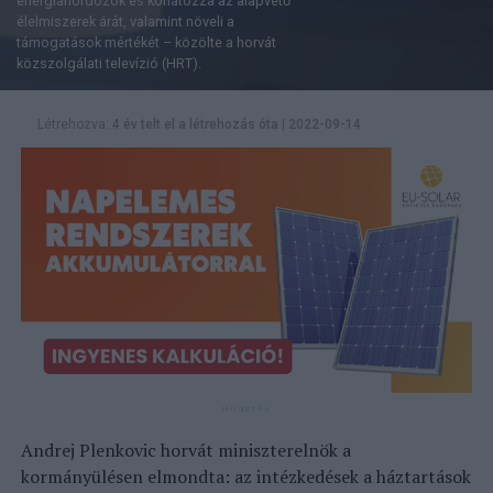
energiahordozók és korlátozza az alapvető
élelmiszerek árát, valamint növeli a
támogatások mértékét – közölte a horvát
közszolgálati televízió (HRT).
Létrehozva:
4 év telt el a létrehozás óta
|
2022-09-14
Andrej Plenkovic horvát miniszterelnök a
kormányülésen elmondta: az intézkedések a háztartások