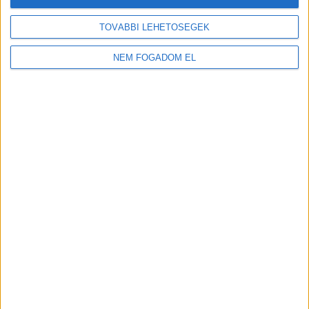
TOVÁBBI LEHETŐSÉGEK
NEM FOGADOM EL
Töltse ki a napelem-kalkulátort, és
tudja meg, mennyibe kerülhet az Ön
rendszere!
Ingyenes kalkulálás
TOVÁBB OLVASOM
itt
(x)
EZEKET OLVASSÁK
A 2026-os tűzszezon már július végére rendkívüli