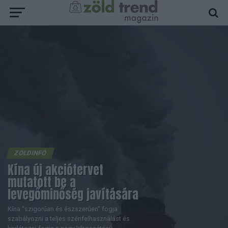
ZÖLDINFÓ
Kína új akciótervet
mutatott be a
levegőminőség javítására
Kína “szigorúan és észszerűen” fogja
szabályozni a teljes szénfelhasználást és