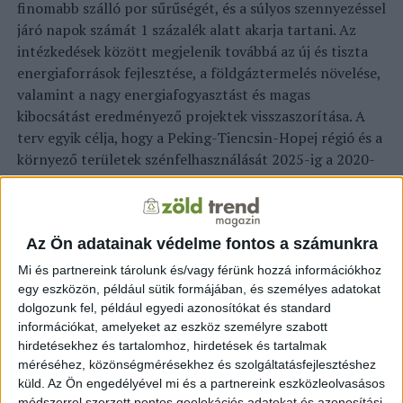
finomabb szálló por sűrűségét, és a súlyos szennyezéssel
járó napok számát 1 százalék alatt akarja tartani.
Az
intézkedések között megjelenik továbbá az új és tiszta
energiaforrások fejlesztése, a földgáztermelés növelése,
valamint a nagy energiafogyasztást és magas
kibocsátást eredményező projektek visszaszorítása.
A
terv egyik célja, hogy a Peking-Tiencsin-Hopej régió és a
környező területek szénfelhasználását 2025-ig a 2020-
as szinthez képest mintegy tíz százalékkal csökkentsék,
míg a Jangce folyó deltájában 5 százalékos csökkentést
szeretnének elérni.
Az Ön adatainak védelme fontos a számunkra
A kínai kormány továbbá célul tűzte ki, hogy 2025-re az
Mi és partnereink tárolunk és/vagy férünk hozzá információkhoz
alternatív vagy megújuló forrásokból származó
egy eszközön, például sütik formájában, és személyes adatokat
energiafogyasztás a teljes fogyasztás mintegy húsz
dolgozunk fel, például egyedi azonosítókat és standard
százalékát tegye ki.
A szén-dioxid-kibocsátás
információkat, amelyeket az eszköz személyre szabott
hirdetésekhez és tartalomhoz, hirdetések és tartalmak
csökkentése érdekében Kína az elektromos járművek
méréséhez, közönségmérésekhez és szolgáltatásfejlesztéshez
használatát is ösztönözni fogja; így 2025-re a
küld.
Az Ön engedélyével mi és a partnereink eszközleolvasásos
kulcsfontosságú régiókban, köztük Pekingben,
módszerrel szerzett pontos geolokációs adatokat és azonosítási