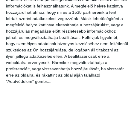
Tiencsinben és Sanghajban, az autópályák
információkat is felhasználhatunk. A megfelelő helyre kattintva
töltőállomásainak legalább nyolcvan százalékán, más
hozzájárulhat ahhoz, hogy mi és a 1538 partnereink a fent
régiókban pedig legalább hatvan százalékán elektromos
leírtak szerint adatkezelést végezzünk. Másik lehetőségként a
töltőállomásokat kell elhelyezni.
Az északi és
megfelelő helyre kattintva elutasíthatja a hozzájárulást, vagy a
hozzájárulás megadása előtt részletesebb információkhoz
északnyugati régiók kulcsfontosságú bányászati
juthat, és megváltoztathatja beállításait.
Felhívjuk figyelmét,
csomópontjai körüli távolsági szénszállítás kilencven
hogy személyes adatainak bizonyos kezeléséhez nem feltétlenül
százalékát a vasútnak kell majd biztosítania, növelve
szükséges az Ön hozzájárulása, de jogában áll tiltakozni az
emellett a vízi áruszállítást is – áll a közleményben.
ilyen jellegű adatkezelés ellen. A beállításai csak erre a
weboldalra érvényesek. Bármikor megváltoztathatja a
preferenciáit, vagy visszavonhatja hozzájárulását, ha visszatér
KAPCSOLÓDÓ TARTALOM:
ENERGIA
ENERGIAFOGYASZTÁS
KÖRNYEZET
LÉGSZENNYEZÉS
LEVEGŐ
MINŐSÉG
erre az oldalra, és rákattint az oldal alján található
"Adatvédelem" gombra.
EZ IS ÉRDEKELHET
Újabb intézmények vezettek be
energiatakarékossági intézkedéseket