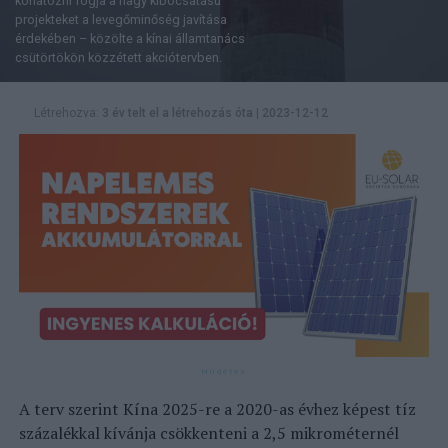
korlátozni fogja a nagy kibocsátású
projekteket a levegőminőség javítása
érdekében – közölte a kínai államtanács
csütörtökön közzétett akciótervben.
Létrehozva:
3 év telt el a létrehozás óta
|
2023-12-12
A terv szerint Kína 2025-re a 2020-as évhez képest tíz
százalékkal kívánja csökkenteni a 2,5 mikrométernél