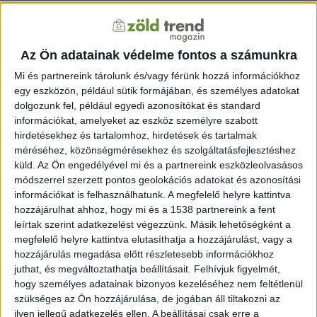
köszönhetően, a kristályban történő felvillanásokat
azonban már fényérzékelő elektronikai egységek figyelik.
A begyűjtött jelek alakjából következtetni lehet a
Az Ön adatainak védelme fontos a számunkra
detektált részecske fajtájára, nagyságából pedig a
részecske energiájára.
Mi és partnereink tárolunk és/vagy férünk hozzá információkhoz
egy eszközön, például sütik formájában, és személyes adatokat
dolgozunk fel, például egyedi azonosítókat és standard
Az ATOMKI és az SZTE kutatói azért kezdték el
információkat, amelyeket az eszköz személyre szabott
vizsgálni a mostanában egyre nagyobb népszerűségnek
hirdetésekhez és tartalomhoz, hirdetések és tartalmak
örvendő kristályos anyag, a perovszkit tulajdonságait,
méréséhez, közönségmérésekhez és szolgáltatásfejlesztéshez
mivel bizonyos alkalmazások esetén szükséges, hogy a
küld.
Az Ön engedélyével mi és a partnereink eszközleolvasásos
szcintillátoranyagból egészen apró detektort lehessen
módszerrel szerzett pontos geolokációs adatokat és azonosítási
készíteni, ami kis mérete ellenére is megbízható
információkat is felhasználhatunk. A megfelelő helyre kattintva
adatokat szolgáltat.
A vizsgálatok eredményei szerint a
hozzájárulhat ahhoz, hogy mi és a 1538 partnereink a fent
leírtak szerint adatkezelést végezzünk. Másik lehetőségként a
vékonyrétegű perovszkitok alkalmasak töltött
megfelelő helyre kattintva elutasíthatja a hozzájárulást, vagy a
részecskék detektálására, ugyanakkor érzéketlenek a
hozzájárulás megadása előtt részletesebb információkhoz
gamma-sugárzással szemben, ami bizonyos mérési
juthat, és megváltoztathatja beállításait.
Felhívjuk figyelmét,
körülmények között kifejezetten előnyös. A kutatók
hogy személyes adatainak bizonyos kezeléséhez nem feltétlenül
bíznak abban, hogy a szcintillátorként korábban még
szükséges az Ön hozzájárulása, de jogában áll tiltakozni az
nem alkalmazott anyag új szerepében kiválóan teljesít
ilyen jellegű adatkezelés ellen. A beállításai csak erre a