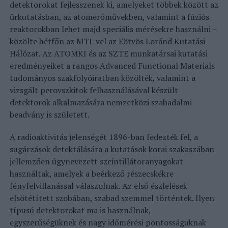
detektorokat fejlesszenek ki, amelyeket többek között az
űrkutatásban, az atomerőművekben, valamint a fúziós
reaktorokban lehet majd speciális mérésekre használni –
közölte hétfőn az MTI-vel az Eötvös Loránd Kutatási
Hálózat.
Az ATOMKI és az SZTE munkatársai kutatási
eredményeiket a rangos Advanced Functional Materials
tudományos szakfolyóiratban közölték, valamint a
vizsgált perovszkitok felhasználásával készült
detektorok alkalmazására nemzetközi szabadalmi
beadvány is született.
A radioaktivitás jelenségét 1896-ban fedezték fel, a
sugárzások detektálására a kutatások korai szakaszában
jellemzően úgynevezett szcintillátoranyagokat
használtak, amelyek a beérkező részecskékre
fényfelvillanással válaszolnak. Az első észlelések
elsötétített szobában, szabad szemmel történtek.
Ilyen
típusú detektorokat ma is használnak,
egyszerűségüknek és nagy időmérési pontosságuknak