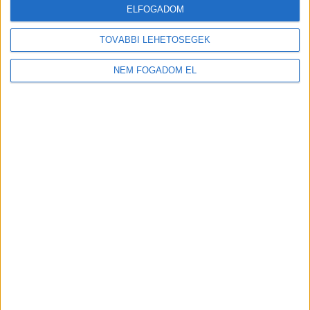
ELFOGADOM
TOVÁBBI LEHETŐSÉGEK
NEM FOGADOM EL
Töltse ki a napelem-kalkulátort, és
tudja meg, mennyibe kerülhet az Ön
rendszere!
Ingyenes kalkulálás
TOVÁBB OLVASOM
itt
(x)