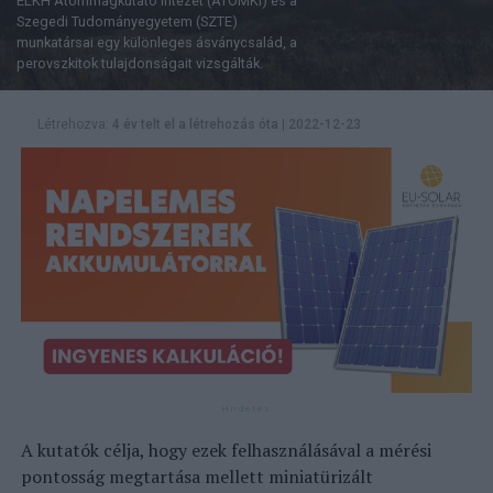
ELKH Atommagkutató Intézet (ATOMKI) és a
Szegedi Tudományegyetem (SZTE)
munkatársai egy különleges ásványcsalád, a
perovszkitok tulajdonságait vizsgálták.
Létrehozva:
4 év telt el a létrehozás óta
|
2022-12-23
A kutatók célja, hogy ezek felhasználásával a mérési
pontosság megtartása mellett miniatürizált