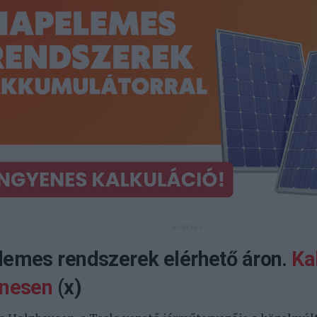
emes rendszerek elérhető áron.
Kal
enesen
(x)