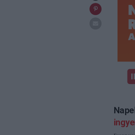
Napel
ingy