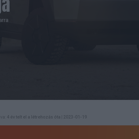
ja
arra
va:
4 év telt el a létrehozás óta
|
2023-01-19