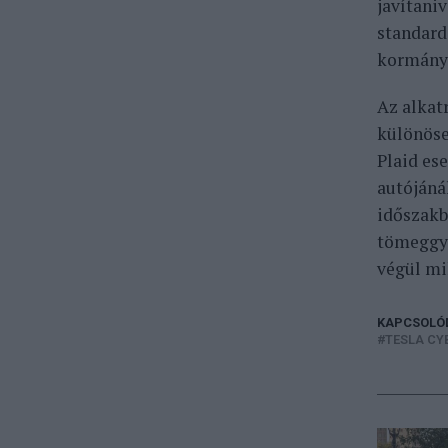
javítani
standard
kormányá
Az alkat
különöse
Plaid es
autójáná
időszakb
tömeggyá
végül mi
KAPCSOLÓ
TESLA CY