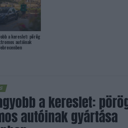
obb a kereslet: pörög
ktromos autóinak
Debrecenben
ÉS
agyobb a kereslet: pör
mos autóinak gyártása