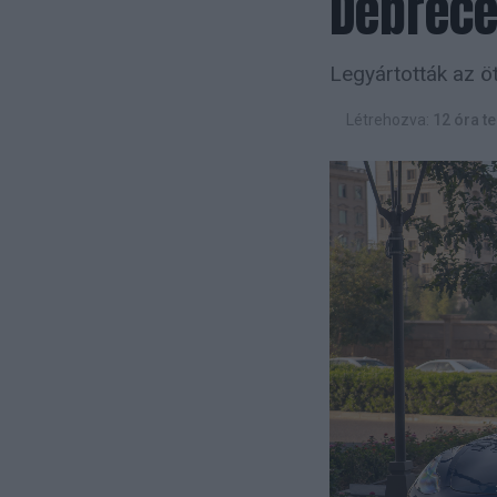
Debrec
Legyártották az 
Létrehozva:
12 óra te