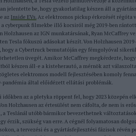
n Holzhausen, a Tesla vezető járműtervezője a közelmúl
n jelentette be, hogy gyakorlatilag készen áll a gyártás
e az
Inside EVs.
Az elektromos pickup érkezését régóta vá
 a cyberpunk filmekbe illő kocsiról még 2019-ben rántotta
n Holzhausen az IGN munkatársának, Ryan McCaffrey ven
tten Tesla fókuszú adásokat készít. Von Holzhausen 2019-
, hogy a Cybertruck bemutatóján egy fémgolyóval sikerül
törhetetlen üvegét. Amikor McCaffrey megkérdezte, hogy
ból készen áll-e a kisteherautó, a mérnök azt válaszolt
szögletes elektromos modell fejlesztésében komoly fenn
-pandémia által előidézett ellátási problémák.
i időkben az a pletyka röppent fel, hogy 2023 közepén e
 Von Holzhausen az értesülést nem cáfolta, de nem is erő
, a Teslánál utóbb bármikor bevezethetnek változtatások
gy érzik, szükség van erre. A cégnél folyamatosan dolgo
okon, a tervezési és a gyártásfejlesztési fázisok révén p