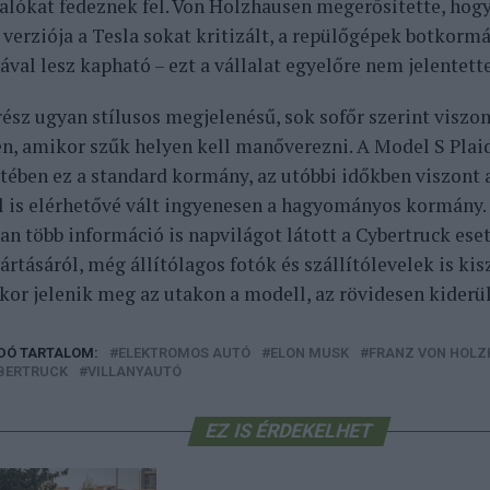
valókat fedeznek fel. Von Holzhausen megerősítette, hog
 verziója a Tesla sokat kritizált, a repülőgépek botkorm
val lesz kapható – ezt a vállalat egyelőre nem jelentette
rész ugyan stílusos megjelenésű, sok sofőr szerint viszo
n, amikor szűk helyen kell manőverezni. A Model S Plai
etében ez a standard kormány, az utóbbi időkben viszont 
l is elérhetővé vált ingyenesen a hagyományos kormány.
an több információ is napvilágot látott a Cybertruck ese
rtásáról, még állítólagos fotók és szállítólevelek is ki
kor jelenik meg az utakon a modell, az rövidesen kiderül
DÓ TARTALOM:
ELEKTROMOS AUTÓ
ELON MUSK
FRANZ VON HOL
BERTRUCK
VILLANYAUTÓ
EZ IS ÉRDEKELHET