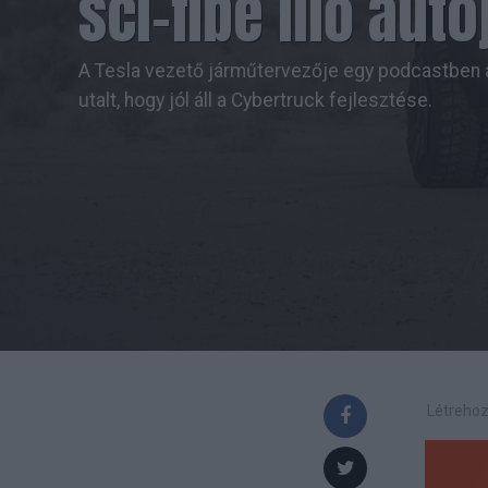
sci-fibe illő autó
A Tesla vezető járműtervezője egy podcastben 
utalt, hogy jól áll a Cybertruck fejlesztése.
Létrehoz