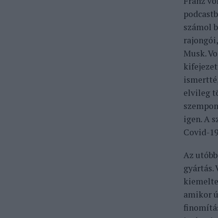
Franz vo
podcastba
számol b
rajongói,
Musk. Vo
kifejeze
ismertté
elvileg 
szempont
igen. A 
Covid-19
Az utóbb
gyártás.
kiemelte
amikor ú
finomítás