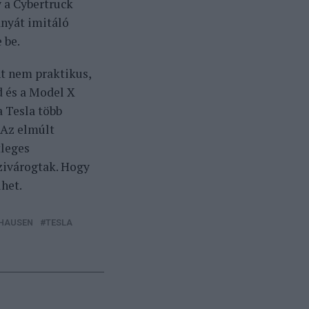
y a Cybertruck
ányát imitáló
 be.
nt nem praktikus,
d és a Model X
a Tesla több
 Az elmúlt
tleges
szivárogtak. Hogy
het.
ZHAUSEN
TESLA