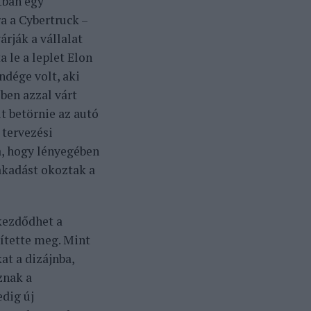
tban egy
ra a Cybertruck –
rják a vállalat
 le a leplet Elon
dége volt, aki
ben azzal várt
t betörnie az autó
 tervezési
a, hogy lényegében
akadást okoztak a
lkezdődhet a
sítette meg. Mint
at a dizájnba,
znak a
edig új