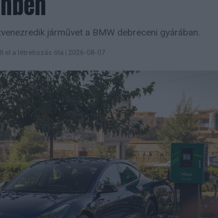
enben
ötvenezredik járművet a BMW debreceni gyárában.
lt el a létrehozás óta
|
2026-08-07