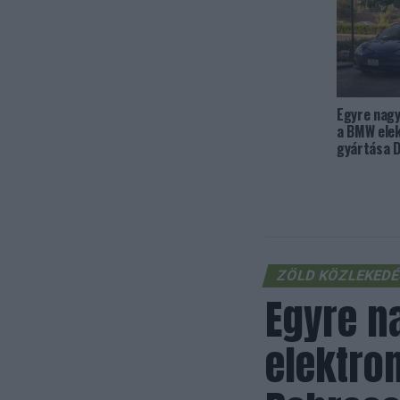
Egyre nagy
a BMW ele
gyártása 
ZÖLD KÖZLEKED
Egyre n
elektro