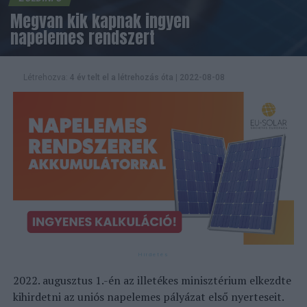
Megvan kik kapnak ingyen
napelemes rendszert
Létrehozva:
4 év telt el a létrehozás óta
|
2022-08-08
2022. augusztus 1.-én az illetékes minisztérium elkezdte
kihirdetni az uniós napelemes pályázat első nyerteseit.