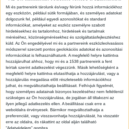
Komárom-Esztergom megye: 33 nyertes pályázat.
Mi és partnereink tárolunk és/vagy férünk hozzá információkhoz
Vas megye: 80 nyertes pályázat.
egy eszközön, például sütik formájában, és személyes adatokat
Veszprém megye: 101 nyertes pályázat.
dolgozunk fel, például egyedi azonosítókat és standard
Zala megye: 57 nyertes pályázat.
információkat, amelyeket az eszköz személyre szabott
hirdetésekhez és tartalomhoz, hirdetések és tartalmak
Az elkövetkező időkben minden bizonnyal folyamatosan
méréséhez, közönségmérésekhez és szolgáltatásfejlesztéshez
kihirdetésre fognak kerülni a további nyertes pályázók
küld.
Az Ön engedélyével mi és a partnereink eszközleolvasásos
az ország többi megyéiből is. Hét és fél hónapot kellett
módszerrel szerzett pontos geolokációs adatokat és azonosítási
információkat is felhasználhatunk. A megfelelő helyre kattintva
várni az adott megyékben élő pályázóknak arra, hogy
hozzájárulhat ahhoz, hogy mi és a 1538 partnereink a fent
meg szülessen az eredmény, az eredetileg ígért 30 nap
leírtak szerint adatkezelést végezzünk. Másik lehetőségként a
helyett. Ezzel az a baj, hogy a kivitelezési árak időközben
megfelelő helyre kattintva elutasíthatja a hozzájárulást, vagy a
nagyon megemelkedtek, melynek eredményeképpen
hozzájárulás megadása előtt részletesebb információkhoz
sokan azzal fognak szembesülni, hogy így már nem
juthat, és megváltoztathatja beállításait.
Felhívjuk figyelmét,
100%-os a támogatás, mert jelentős önerőre lesz
hogy személyes adatainak bizonyos kezeléséhez nem feltétlenül
szükségük. Sajnos minden bizonnyal emiatt sokan
szükséges az Ön hozzájárulása, de jogában áll tiltakozni az
ilyen jellegű adatkezelés ellen. A beállításai csak erre a
fognak visszalépni a pályázattól attól függetlenül, hogy
weboldalra érvényesek. Bármikor megváltoztathatja a
megnyerték. Jelentős több százezres vagy akár több
preferenciáit, vagy visszavonhatja hozzájárulását, ha visszatér
milliós költségről lehet szó, amit önerőből kell kifizetni.
erre az oldalra, és rákattint az oldal alján található
"Adatvédelem" gombra.