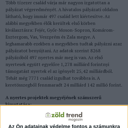
Több tízezer család várja már nagyon izgatottan a
pályázat végeredményét. A hivatalos pályázati oldalon
látható, hogy immár 497 család lett kiértesítve. Az
alábbi megyékben élők kerültek első körben
kiválasztásra: Fejér, Győr-Moson-Sopron, Komárom-
Esztergom, Vas, Veszprém és Zala megye. A
leghamarabb ezekben a megyékben tudtak pályázni azaz
pályázatot benyújtani. Az adatok szerint 8268
pályázóból 497 nyertes már meg is van. Az első
nyertesek együtt egyelőre 1,278 milliárd forintnyi
támogatást nyertek el az igényelt 25,42 milliárdból.
Tehát még 7771 család izgulhat továbbra is. A
keretösszegből fennmaradt 24 milliárd 142 millió forint.
A nyertes projektek megyéjének számszerű
kimutatása:
Fejér megye: 137 nyertes pályázat.
Győr-Moson-Sopron megye: 86 nyertes pályázat.
Az Ön adatainak védelme fontos a számunkra