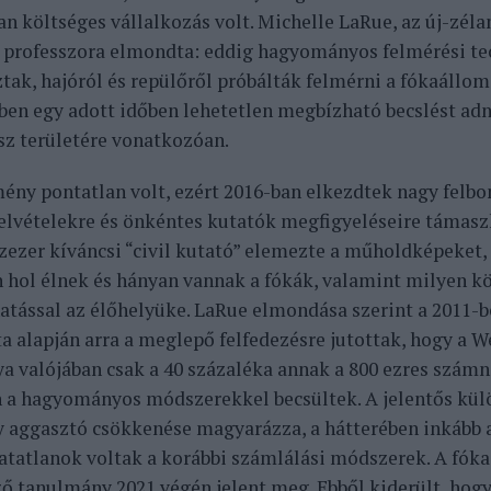
an költséges vállalkozás volt. Michelle LaRue, az új-zél
professzora elmondta: eddig hagyományos felmérési te
tak, hajóról és repülőről próbálták felmérni a fókaállom
en egy adott időben lehetetlen megbízható becslést adn
sz területére vonatkozóan.
ény pontatlan volt, ezért 2016-ban elkezdtek nagy felbo
lvételekre és önkéntes kutatók megfigyeléseire támasz
zezer kíváncsi “civil kutató” elemezte a műholdképeket, 
 hol élnek és hányan vannak a fókák, valamint milyen k
atással az élőhelyüke. LaRue elmondása szerint a 2011-
ta alapján arra a meglepő felfedezésre jutottak, hogy a 
a valójában csak a 40 százaléka annak a 800 ezres szám
 a hagyományos módszerekkel becsültek. A jelentős kü
 aggasztó csökkenése magyarázza, a hátterében inkább a
tatlanok voltak a korábbi számlálási módszerek. A fók
ző tanulmány 2021 végén jelent meg. Ebből kiderült, hogy