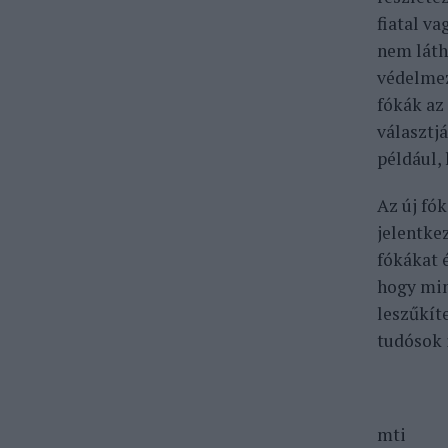
fiatal v
nem láth
védelmez
fókák az
választj
például,
Az új fó
jelentke
fókákat 
hogy min
leszűkít
tudósok 
mti