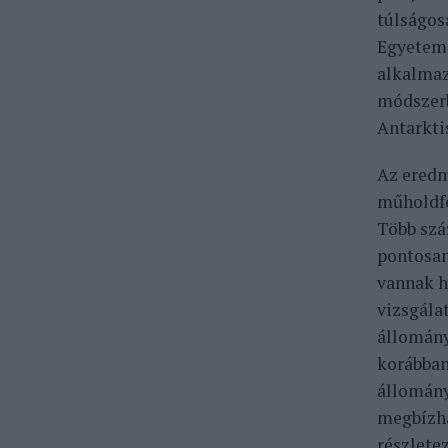
túlságos
Egyetem 
alkalmaz
módszerb
Antarkti
Az eredm
műholdfe
Több szá
pontosan
vannak h
vizsgála
állomány
korábban
állomány
megbízha
részlete