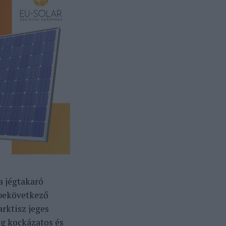
a jégtakaró
 bekövetkező
arktisz jeges
g kockázatos és