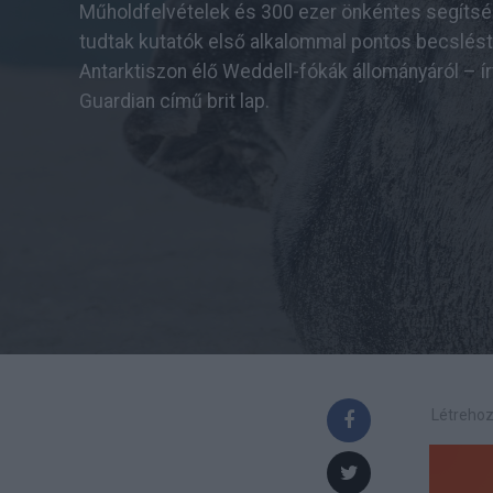
Műholdfelvételek és 300 ezer önkéntes segíts
tudtak kutatók első alkalommal pontos becslést
Antarktiszon élő Weddell-fókák állományáról – ír
Guardian című brit lap.
Létrehoz