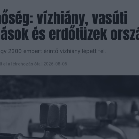
őség: vízhiány, vasúti
zások és erdőtüzek orsz
y 2300 embert érintő vízhiány lépett fel.
lt el a létrehozás óta
|
2026-08-05