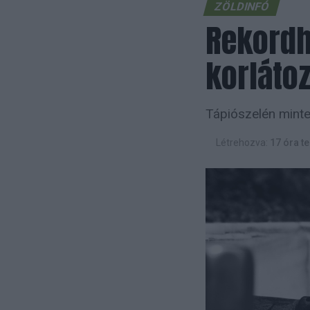
ZÖLDINFÓ
Rekordh
korláto
Tápiószelén minteg
Létrehozva:
17 óra te