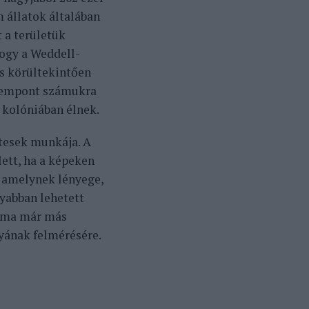
m állatok általában
 a területük
hogy a Weddell-
és körültekintően
szempont számukra
kolóniában élnek.
tesek munkája. A
lett, ha a képeken
, amelynek lényege,
nyabban lehetett
t ma már más
yának felmérésére.