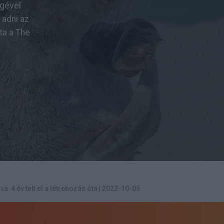
égével
 adni az
ta a The
va:
4 év telt el a létrehozás óta
|
2022-10-05