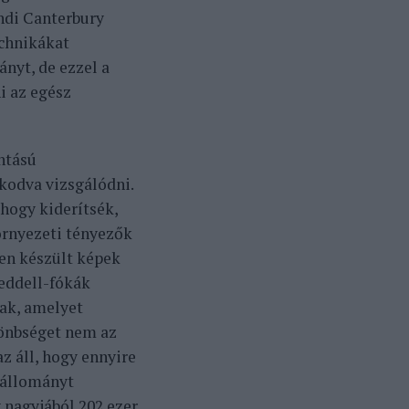
andi Canterbury
chnikákat
ányt, de ezzel a
i az egész
ntású
kodva vizsgálódni.
hogy kiderítsék,
örnyezeti tényezők
ben készült képek
Weddell-fókák
nak, amelyet
lönbséget nem az
z áll, hogy ennyire
aállományt
 nagyjából 202 ezer