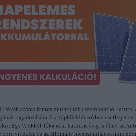
l-fókák száma fontos mutató több szempontból is: utal 
gának ingadozására és a táplálékláncokban esetlegesen
okra. Egy Weddell-fóka akár harminc évig is élhet az Ant
k zord vidékén, de az állomány megszámlálása mindeddi