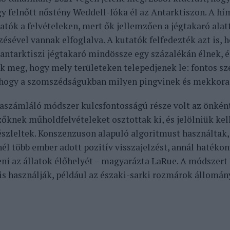
agy felnőtt nőstény Weddell-fóka él az Antarktiszon. A hí
atók a felvételeken, mert ők jellemzően a jégtakaró alatt
ésével vannak elfoglalva. A kutatók felfedezték azt is, 
 antarktiszi jégtakaró mindössze egy százalékán élnek, 
ák meg, hogy mely területeken telepedjenek le: fontos 
 hogy a szomszédságukban milyen pingvinek és mekkora 
kaszámláló módszer kulcsfontosságú része volt az önkén
zőknek műholdfelvételeket osztottak ki, és jelölniük kel
észleltek. Konszenzuson alapuló algoritmust használtak
él több ember adott pozitív visszajelzést, annál hatéko
eni az állatok élőhelyét – magyarázta LaRue. A módszer
is használják, például az északi-sarki rozmárok állomán