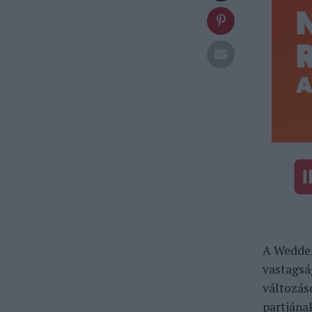
A Weddel
vastagsá
változás
partjána