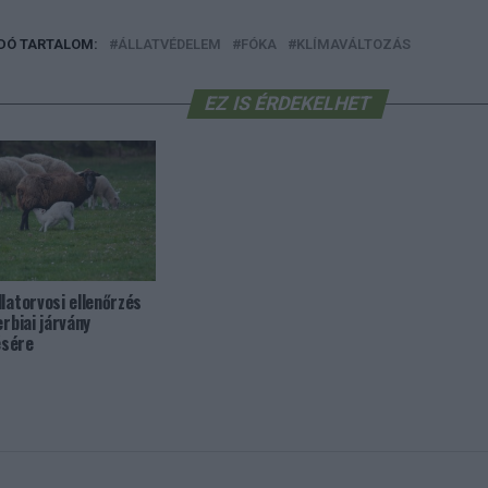
DÓ TARTALOM:
ÁLLATVÉDELEM
FÓKA
KLÍMAVÁLTOZÁS
EZ IS ÉRDEKELHET
llatorvosi ellenőrzés
erbiai járvány
sére