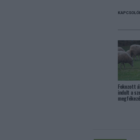
KAPCSOLÓ
Fokozott á
indult a sz
megfékezé