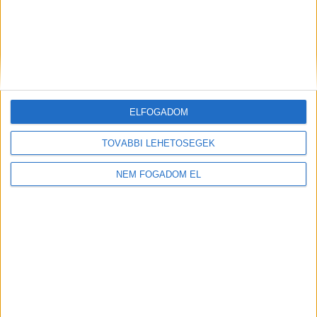
ELFOGADOM
TOVÁBBI LEHETŐSÉGEK
NEM FOGADOM EL
Töltse ki a napelem-kalkulátort, és
tudja meg, mennyibe kerülhet az Ön
rendszere!
Ingyenes kalkulálás
TOVÁBB OLVASOM
itt
(x)
EZEKET OLVASSÁK
A hőhullámok, az aszály és az egyre gyakoribb