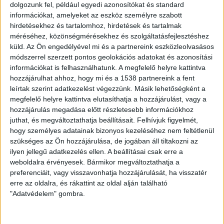
embereknek a lehető legegyszerűbben kell részt venniük
dolgozunk fel, például egyedi azonosítókat és standard
az energiaátállásban. Az erkélynapelemes rendszerek
információkat, amelyeket az eszköz személyre szabott
hirdetésekhez és tartalomhoz, hirdetések és tartalmak
mostantól gyorsan és bürokrácia nélkül regisztrálhatók”
méréséhez, közönségmérésekhez és szolgáltatásfejlesztéshez
– nyilatkozta Klaus Müller, a Német Szövetségi Hálózati
küld.
Az Ön engedélyével mi és a partnereink eszközleolvasásos
Ügynökség elnöke.
módszerrel szerzett pontos geolokációs adatokat és azonosítási
információkat is felhasználhatunk. A megfelelő helyre kattintva
Az egyszerűsített eljárás keretében az üzemeltetőknek a
hozzájárulhat ahhoz, hogy mi és a 1538 partnereink a fent
korábbi 20 helyett csak öt adatot kell beírniuk a piaci
leírtak szerint adatkezelést végezzünk. Másik lehetőségként a
törzsadat-nyilvántartásba az erkélyes napelemes
megfelelő helyre kattintva elutasíthatja a hozzájárulást, vagy a
rendszerükről. A német parlament jelenleg egy, a
hozzájárulás megadása előtt részletesebb információkhoz
juthat, és megváltoztathatja beállításait.
Felhívjuk figyelmét,
napenergia elterjedésének felgyorsítását célzó
hogy személyes adatainak bizonyos kezeléséhez nem feltétlenül
törvénycsomagról is tárgyal. A csomag várhatóan
szükséges az Ön hozzájárulása, de jogában áll tiltakozni az
tovább könnyíti az erkélynapelemes berendezések
ilyen jellegű adatkezelés ellen. A beállításai csak erre a
telepítését. Ha az intézkedéseket elfogadják, az ilyen
weboldalra érvényesek. Bármikor megváltoztathatja a
típusú rendszereket már nem kell majd bejelenteni a
preferenciáit, vagy visszavonhatja hozzájárulását, ha visszatér
hálózatüzemeltetőnek, a regisztrációkor a szükséges
erre az oldalra, és rákattint az oldal alján található
információkat automatikusan elküldik az illetékeseknek.
"Adatvédelem" gombra.
A BNetzA adatai alapján 2023-ban mintegy 1,6 millió új