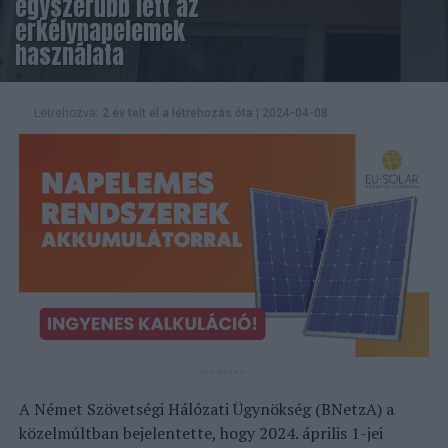
egyszerűbb lett az
erkélynapelemek
használata
Létrehozva:
2 év telt el a létrehozás óta
|
2024-04-08
A Német Szövetségi Hálózati Ügynökség (BNetzA) a
közelmúltban bejelentette, hogy 2024. április 1-jei